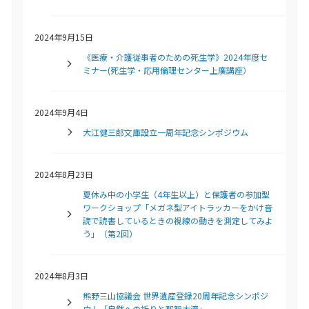
2024年9月15日
《医療・介護従事者のための死生学》2024年度セ
ミナー(死生学・応用倫理センター上廣講座）
2024年9月4日
大江健三郎文庫設立一周年記念シンポジウム
2024年8月23日
夏休み中の小学生（4年生以上）と保護者の参加型
ワークショップ「メガネ型アイトラッカーをかけ音
読で読書しているときの視線の動きを測定してみよ
う」（第2回）
2024年8月3日
熊野三山協議会 世界遺産登録20周年記念シンポジ
ウム「自然への祈りと那智大滝」