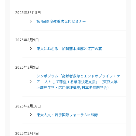
2025年3月15日
第7回高度教養次世代セミナー
2025年3月9日
東大にねむる 加賀藩本郷邸と江戸の宴
2025年3月9日
シンポジウム「高齢者救急とエンドオブライフ・ケ
ア ―人として尊重する意思決定支援」（東京大学
上廣死生学・応用倫理講座/日本老年医学会）
2025年2月16日
東大人文・若手国際フォーラムin熊野
2025年2月7日