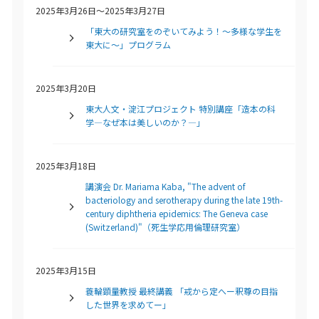
2025年3月26日～2025年3月27日
「東大の研究室をのぞいてみよう！～多様な学生を
東大に～」プログラム
2025年3月20日
東大人文・淀江プロジェクト 特別講座「造本の科
学―なぜ本は美しいのか？―」
2025年3月18日
講演会 Dr. Mariama Kaba, "The advent of
bacteriology and serotherapy during the late 19th-
century diphtheria epidemics: The Geneva case
(Switzerland)"（死生学応用倫理研究室）
2025年3月15日
蓑輪顕量教授 最終講義 「戒から定へー釈尊の目指
した世界を求めてー」