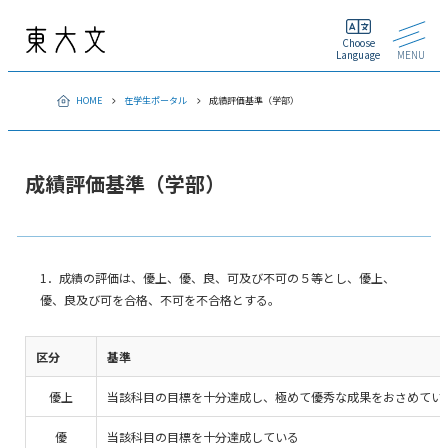
Choose
Language
MENU
HOME
在学生ポータル
成績評価基準（学部）
成績評価基準（学部）
1．成績の評価は、優上、優、良、可及び不可の５等とし、優上、
優、良及び可を合格、不可を不合格とする。
区分
基準
優上
当該科目の目標を十分達成し、極めて優秀な成果をおさめてい
優
当該科目の目標を十分達成している