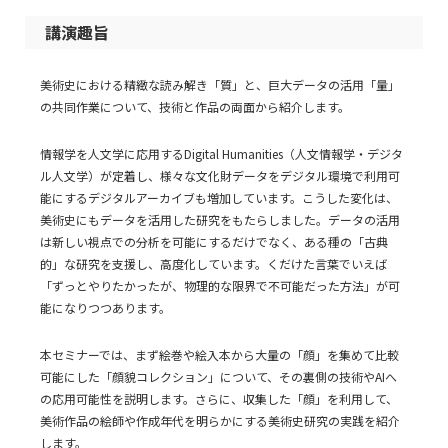
講演趣旨
美術史における精緻な読み解き「質」と、巨大データの活用「量」
の共同作業について、技術と作品の両面から紹介します。
情報学を人文学に応用するDigital Humanities（人文情報学・デジタ
ル人文学）が定着し、様々な文化財データをデジタル環境で利用可
能にするデジタルアーカイブも増加しています。こうした変化は、
美術史にもデータを活用した研究をもたらしました。データの活用
は新しい視点での分析を可能にするだけでなく、ある種の「古典
的」な研究を支援し、高度化しています。くだけた言葉でいえば
「ずっとやりたかったが、物理的な限界で不可能だった方法」が可
能になりつつあります。
本セミナーでは、まず絵巻や絵入本から大量の「顔」を集めて比較
可能にした「顔貌コレクション」について、その裏側の技術やAIへ
の応用可能性を説明します。さらに、収集した「顔」を利用して、
美術作品の絵師や作成年代を明らかにする美術史研究の実践を紹介
します。