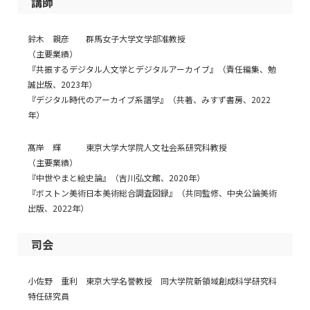
講師
鈴木 親彦 群馬女子大学文学部准教授
（主要業績）
『共振するデジタル人文学とデジタルアーカイブ』（責任編集、勉
誠出版、2023年）
『デジタル時代のアーカイブ系譜学』（共著、みすず書房、2022
年）
髙岸 輝 東京大学大学院人文社会系研究科教授
（主要業績）
『中世やまと絵史論』（吉川弘文館、2020年）
『ボストン美術日本美術総合調査図録』（共同監修、中央公論美術
出版、2022年）
司会
小佐野 重利 東京大学名誉教授 同大学院新領域創成科学研究科
特任研究員