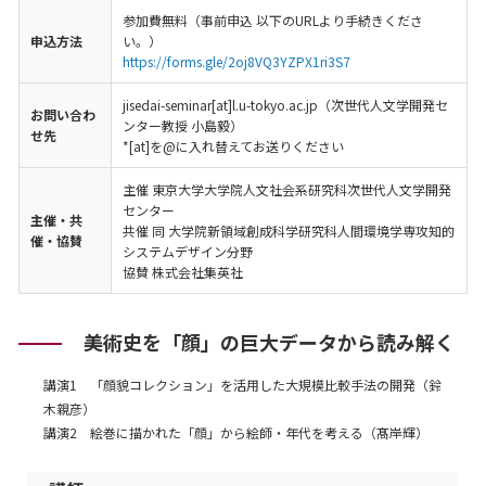
参加費無料（事前申込 以下のURLより手続きくださ
申込方法
い。）
https://forms.gle/2oj8VQ3YZPX1ri3S7
jisedai-seminar[at]l.u-tokyo.ac.jp（次世代人文学開発セ
お問い合わ
ンター教授 小島毅）
せ先
*[at]を@に入れ替えてお送りください
主催 東京大学大学院人文社会系研究科次世代人文学開発
センター
主催・共
共催 同 大学院新領域創成科学研究科人間環境学専攻知的
催・協賛
システムデザイン分野
協賛 株式会社集英社
美術史を「顔」の巨大データから読み解く
講演1 「顔貌コレクション」を活用した大規模比較手法の開発（鈴
木親彦）
講演2 絵巻に描かれた「顔」から絵師・年代を考える（髙岸輝）