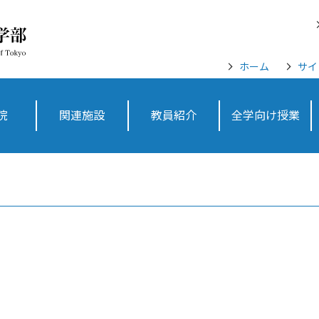
ホーム
サイ
院
関連施設
教員紹介
全学向け授業