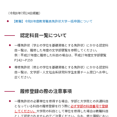
（令和8年7月24日掲載）
【教職】令和8年度教育職員免許状大学一括申請について
認定科目一覧について
一種免許状（学士の学位を基礎資格とする免許状）にかかる認定科
目一覧は、履修した年度の文学部便覧を参照してください。
例：平成27年度に履修した科目の場合は、平成27年度文学部便覧
P242～P259
専修免許状（修士の学位を基礎資格とする免許状）にかかる認定科
目一覧は、文学部・人文社会系研究科学生支援チーム窓口へお申し
出ください。
履修登録の際の注意事項
一種免許状の必要単位を修得する場合、学部と大学院との共通科目
となっている科目の履修登録を行う際に
必ず学部の科目番号で登録
してください。
大学院の科目として単位を修得した場合は教職科目
として認定されませんのでご注意ください。なお、修士課程におい