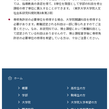
ては、指導教員の承認を得て、8単位を限度として学部の科目を修士
課程の修了単位に算入することができます。（東京大学大学院人文
社会系研究科規則第8条第2項）
専修免許状の必要単位を修得する場合、大学院開講科目を修得する
必要があります。教職認定される科目は一部に限られますのでご注
意ください。なお、本研究科では、博士課程において教職科目とし
て認定されている科目はありませんので、博士課程進学後に専修免
許状の必要単位の修得を希望している方は、十分ご注意ください。
ホーム
概要
高校生の方
学部
駒場生の方
大学院
大学院入学希望の方