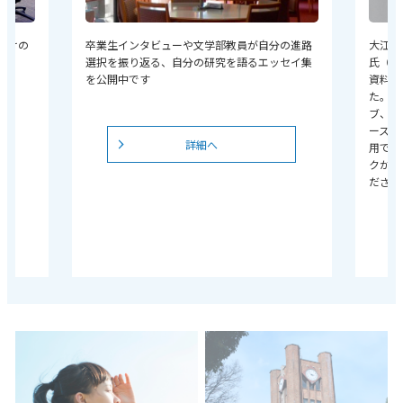
向けの
卒業生インタビューや文学部教員が自分の進路
大江健
選択を振り返る、自分の研究を語るエッセイ集
氏（1
を公開中です
資料の
た。同
ブ、関
ースが
詳細へ
用でき
クから
ださい