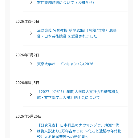
窓口業務時間について（お知らせ）
2026年8月5日
沼野充義 名誉教授 が 第82回（令和7年度）恩賜
賞・日本芸術院賞 を受賞されました
2026年7月2日
東京大学オープンキャンパス2026
2026年6月5日
《2027（令和9）年度 大学院人文社会系研究科入
試・文学部学士入試》説明会について
2026年5月26日
【研究発表】 日本列島のナウマンゾウ、絶滅年代
は従来説より1万年古かった ～化石と遺跡の年代比
較による絶滅要因への新知見～