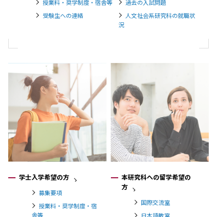
授業料・奨学制度・宿舎等
過去の入試問題
受験生への連絡
人文社会系研究科の就職状
況
学士入学希望の方
本研究科への留学希望の
方
募集要項
国際交流室
授業料・奨学制度・宿
舎等
日本語教室