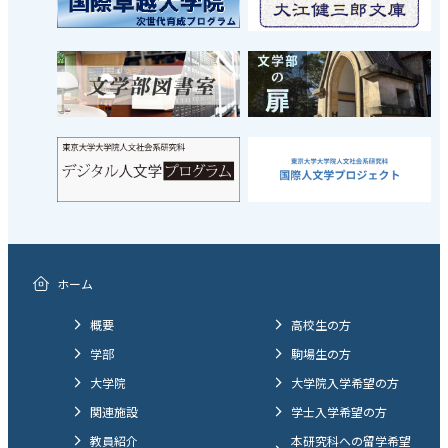
ホーム
概要
高校生の方
学部
駒場生の方
大学院
大学院入学希望の方
関連施設
学士入学希望の方
教員紹介
本研究科への留学希望