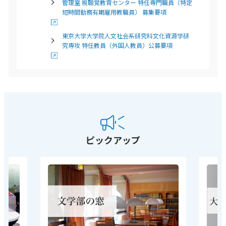
管理室 視聴覚教育センター 特任専門職員（特定
短時間勤務有期雇用教職員） 募集要項
東京⼤学⼤学院⼈⽂社会系研究科⽂化資源学研
究専攻 特任教員（外国⼈教員）公募要項
ピックアップ