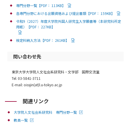
専門分野一覧【PDF： 113KB】
各専門分野における出願資格および提出書類【PDF： 159KB】
令和9（2027）年度大学院外国人研究生入学願書等（本研究科所定
用紙）【PDF： 227KB】
検定料納入方法【PDF： 261KB】
問い合わせ先
東京大学大学院人文社会系研究科・文学部 国際交流室
Tel: 03-5841-3711
E-mail: oissjin(at)l.u-tokyo.ac.jp
関連リンク
大学院人文社会系研究科 専門分野一覧
教員一覧