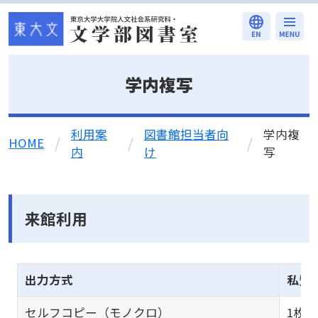
本文へ移動
学内複写
利用案
図書館担当者向
学内複
/
/
/
HOME
内
け
写
来館利用
出力方式
私費
セルフコピー（モノクロ）
1枚1