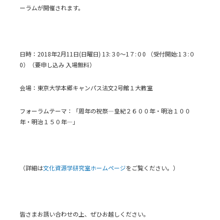
ーラムが開催されます。
日時：2018年2月11日(日曜日) 13:３0～1７:０0 （受付開始:1３:０
0）（要申し込み 入場無料）
会場：東京大学本郷キャンパス法文2号館１大教室
フォーラムテーマ：「周年の祝祭―皇紀２６００年・明治１００
年・明治１５０年―」
（詳細は
文化資源学研究室ホームページ
をご覧ください。）
皆さまお誘い合わせの上、ぜひお越しください。