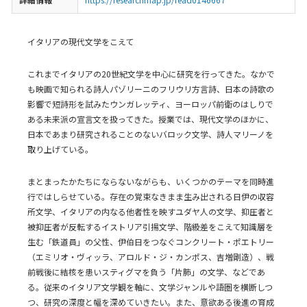
イタリアの現代文学をこえて
これまでイタリアの20世紀文学を中心に研究を行ってきた。なかで
も映画で知られる詩人パゾリーニのフリウリ方言詩、日本の詩歌の
影響で短詩形を試みたウンガレッティ、ヨーロッパ前衛のはしりで
ある未来派の宣言文を扱ってきた。授業では、現代文学のほかに、
日本であまり研究されることのないバロック文学、詩人マリーノを
取り上げている。
まとまったかたちにならないながらも、いくつかのテーマを同時進
行ではしらせている。存在の覚束なきまま生み出される日伊の収容
所文学、イタリアの内なる他者性を映すユダヤ人の文学、抑圧者と
被抑圧者が反転するイストリア引揚文学、階級差をこえて知識層を
生む「鉄道員」の父性、伊伯日をつなぐコンクリート・ポエトリー
（エミリオ・ヴィッラ、アロルド・ジ・カンポス、吉増剛造）、戦
前戦後に結核を患いスティグマを負う「片肺」の文学、などであ
る。従来のイタリア文学観を軸に、文学ジャンルや語圏を横断しつ
つ、研究の深度と幅を深めていきたい。また、意欲ある後進の育成