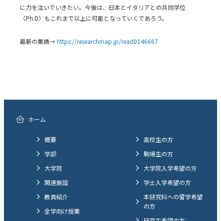
に力を注いでいきたい。今後は、日本とイタリアとの共同学位
（Ph.D）もこれまで以上に可能となっていくであろう。
最新の業績→
https://researchmap.jp/read0146667
ホーム
概要
高校生の方
学部
駒場生の方
大学院
大学院入学希望の方
関連施設
学士入学希望の方
教員紹介
本研究科への留学希望
の方
全学向け授業
研究生希望の方