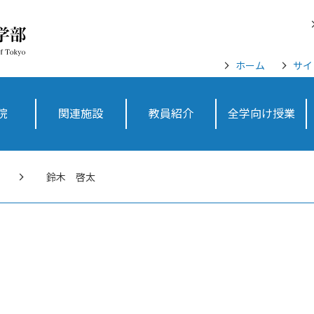
ホーム
サイ
院
関連施設
教員紹介
全学向け授業
鈴木 啓太