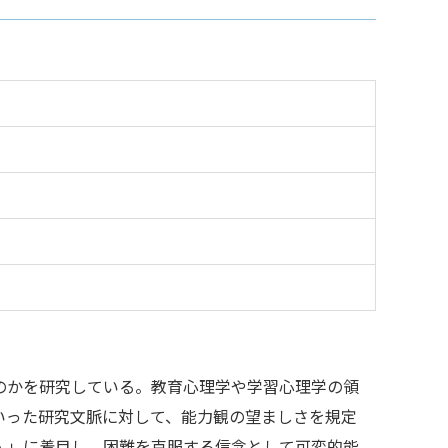
のかを研究している。教育心理学や学習心理学の領
いった研究文脈に対して、能力観の望ましさを規定
人」に着目し、困難を克服する信念として可変的能