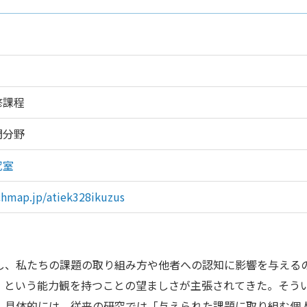
修課程
門分野
究室
rchmap.jp/atiek328ikuzus
し、私たちの課題の取り組み方や他者への認知に影響を与える
」という能力観を持つことの望ましさが主張されてきた。そう
。具体的には、従来の研究では「与えられた課題に取り組む個