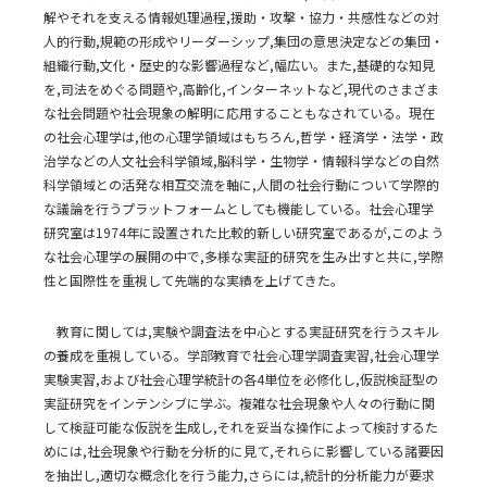
解やそれを支える情報処理過程,援助・攻撃・協力・共感性などの対
人的行動,規範の形成やリーダーシップ,集団の意思決定などの集団・
組織行動,文化・歴史的な影響過程など,幅広い。また,基礎的な知見
を,司法をめぐる問題や,高齢化,インターネットなど,現代のさまざま
な社会問題や社会現象の解明に応用することもなされている。現在
の社会心理学は,他の心理学領域はもちろん,哲学・経済学・法学・政
治学などの人文社会科学領域,脳科学・生物学・情報科学などの自然
科学領域との活発な相互交流を軸に,人間の社会行動について学際的
な議論を行うプラットフォームとしても機能している。社会心理学
研究室は1974年に設置された比較的新しい研究室であるが,このよう
な社会心理学の展開の中で,多様な実証的研究を生み出すと共に,学際
性と国際性を重視して先端的な実績を上げてきた。
教育に関しては,実験や調査法を中心とする実証研究を行うスキル
の養成を重視している。学部教育で社会心理学調査実習,社会心理学
実験実習,および社会心理学統計の各4単位を必修化し,仮説検証型の
実証研究をインテンシブに学ぶ。複雑な社会現象や人々の行動に関
して検証可能な仮説を生成し,それを妥当な操作によって検討するた
めには,社会現象や行動を分析的に見て,それらに影響している諸要因
を抽出し,適切な概念化を行う能力,さらには,統計的分析能力が要求