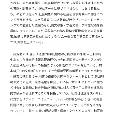
される。また卒業論文では,各自がオリジナルな仮説を検討するため
の実験や調査を行い,得たデータに基づき「社会の中における私た
ち」の心の仕組みや,社会現象に関わる社会心理学的要因の働きにつ
いて考察を行う。大学院教育では,各教員が行うリサーチ・ミーティ
ングでの徹底した議論のもと,論文執筆・学会発表・学術誌投稿を積
極的に行っている。また,国際誌への論文投稿や国際学会での研究発
表,国際共同研究を奨励したりするなど,先鋭な若手研究者の育成をは
かり,実績を上げている。
研究面では,唐沢は道徳的判断,他者の心的状態の推論,自己制御を
中心とした社会的情報処理過程や,社会的場面での判断バイアスが対
人態度や対人行動への動機に与える影響について研究している。村
本は,“心の文化差”をもたらす社会環境要因の解明を目指した比較文
化研究に携わるほか,現実の組織や共同体をフィールドとして,集団規
範や文化の生成・維持過程を探究している。大坪は,ヒトという極め
て社会的な動物の社会行動の特徴,特に対人相互作用の特徴を進化論
的な観点から理解することを目指している。
稲増は世論形成やそれ
に対するメディア・コミュニケーションの影響を中心に,現代の社会
問題に対して社会心理学の観点からアプローチする応用的な研究を
鈴木は,能力観が状況・環境・文化とどのように相互作
行っている。