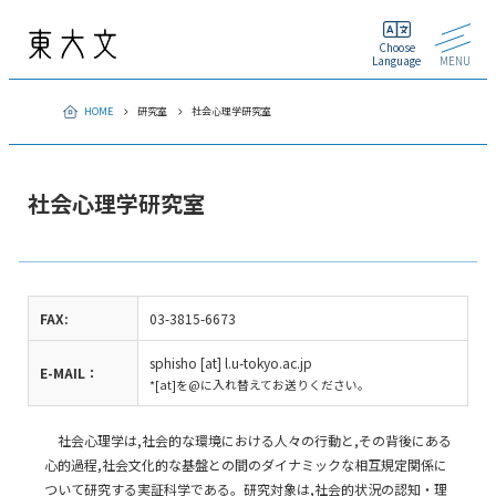
Choose
Language
MENU
HOME
研究室
社会心理学研究室
社会心理学研究室
FAX:
03-3815-6673
sphisho [at] l.u-tokyo.ac.jp
E-MAIL：
*[at]を@に入れ替えてお送りください。
社会心理学は,社会的な環境における人々の行動と,その背後にある
心的過程,社会文化的な基盤との間のダイナミックな相互規定関係に
ついて研究する実証科学である。研究対象は,社会的状況の認知・理