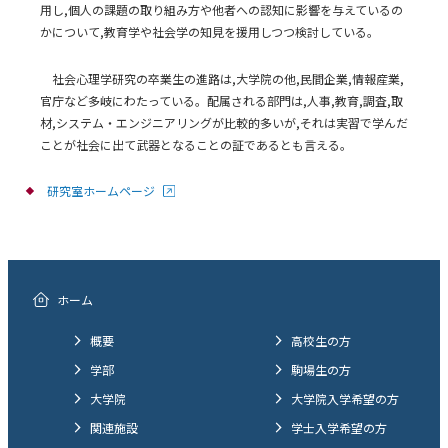
用し,個人の課題の取り組み方や他者への認知に影響を与えているの
かについて,教育学や社会学の知見を援用しつつ検討している。
社会心理学研究の卒業生の進路は,大学院の他,民間企業,情報産業,
官庁など多岐にわたっている。配属される部門は,人事,教育,調査,取
材,システム・エンジニアリングが比較的多いが,それは実習で学んだ
ことが社会に出て武器となることの証であるとも言える。
研究室ホームページ
ホーム
概要
高校生の方
学部
駒場生の方
大学院
大学院入学希望の方
関連施設
学士入学希望の方