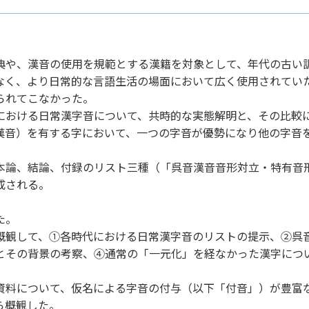
や、漢音の使用を規範とする漢籍を対象として、年代の古い
なく、より日常的な言語生活の場面において広く使用されてい
られてこなかった。
おける日常漢字音について、共時的な実態解明と、その比較
漢音）を有する字において、一つの字音が優勢になり他の字音
論、結論、付録のリスト三種（「呉音漢音音形対立・特有音
成される。
た。
観して、①各時代における日常漢字音のリストの提示、②呉
とその背景の考察、④通常の「一元化」を経なかった漢字につ
料について、仮名による字音の付与（以下「付音」）が豊富
ら概観した。