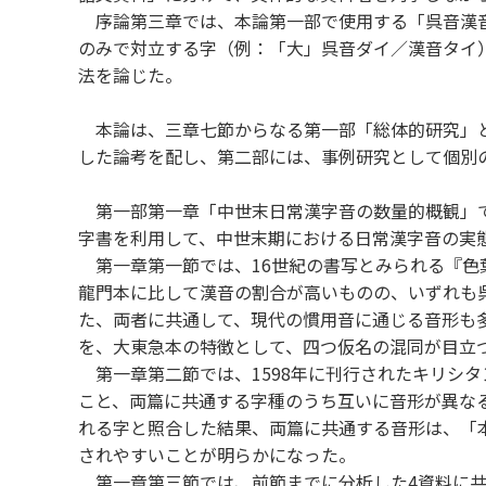
序論第三章では、本論第一部で使用する「呉音漢音
のみで対立する字（例：「大」呉音ダイ／漢音タイ
法を論じた。
本論は、三章七節からなる第一部「総体的研究」と
した論考を配し、第二部には、事例研究として個別
第一部第一章「中世末日常漢字音の数量的概観」で
字書を利用して、中世末期における日常漢字音の実
第一章第一節では、16世紀の書写とみられる『色
龍門本に比して漢音の割合が高いものの、いずれも
た、両者に共通して、現代の慣用音に通じる音形も
を、大東急本の特徴として、四つ仮名の混同が目立
第一章第二節では、1598年に刊行されたキリシタ
こと、両篇に共通する字種のうち互いに音形が異な
れる字と照合した結果、両篇に共通する音形は、「
されやすいことが明らかになった。
第一章第三節では、前節までに分析した4資料に共