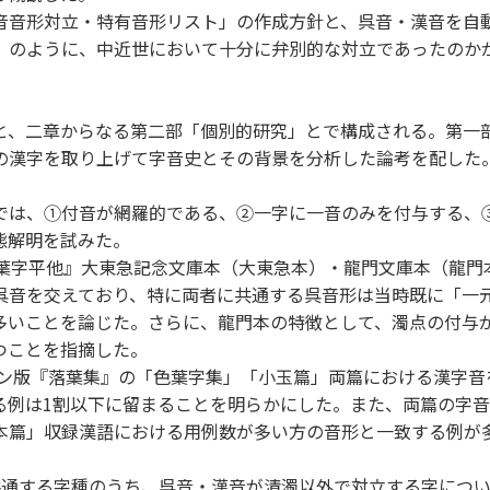
音形対立・特有音形リスト」の作成方針と、呉音・漢音を自
）のように、中近世において十分に弁別的な対立であったのか
、二章からなる第二部「個別的研究」とで構成される。第一
の漢字を取り上げて字音史とその背景を分析した論考を配した
は、①付音が網羅的である、②一字に一音のみを付与する、
態解明を試みた。
葉字平他』大東急記念文庫本（大東急本）・龍門文庫本（龍門
呉音を交えており、特に両者に共通する呉音形は当時既に「一
多いことを論じた。さらに、龍門本の特徴として、濁点の付与
つことを指摘した。
ン版『落葉集』の「色葉字集」「小玉篇」両篇における漢字音
る例は1割以下に留まることを明らかにした。また、両篇の字
本篇」収録漢語における用例数が多い方の音形と一致する例が
通する字種のうち、呉音・漢音が清濁以外で対立する字につい