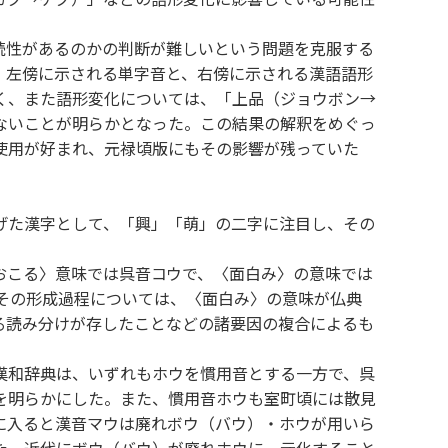
続性があるのかの判断が難しいという問題を克服する
、左傍に示される単字音と、右傍に示される漢語語形
く、また語形変化については、「上品（ジョウボン→
ないことが明らかとなった。この結果の解釈をめぐっ
使用が好まれ、元禄頃版にもその影響が残っていた
げた漢字として、「興」「萌」の二字に注目し、その
おこる〉意味では呉音コウで、〈面白み〉の意味では
その形成過程については、〈面白み〉の意味が仏典
る読み分けが存したことなどの諸要因の複合によるも
漢和辞典は、いずれもホウを慣用音とする一方で、呉
を明らかにした。また、慣用音ホウも室町頃には散見
に入ると漢音マウは廃れボウ（バウ）・ホウが用いら
た、近代にボウ（バウ）が廃れホウに一元化すること