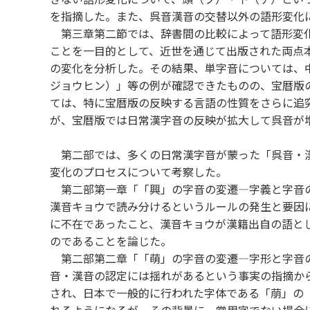
を指摘した。また、呉音漢音の交替以外の語形変化
第三章第二節では、辞書間の比較によって語形変化
ことを一目的として、近世を通じて出版された両点
の変化を分析した。その結果、単字音については、
ジョウヒン）」等の例が確認できたものの、宝暦版
ては、特に宝暦版の反映する言語の性質をさらに追
が、宝暦版では日常漢字音の反映が拡大して呉音が
第二部では、多くの日常漢字音が蒙った「呉音・漢
変化のプロセスについて考察した。
第二部第一章「「興」の字音の変遷―字義と字音の
漢音キョウで読み分けるというルールの発生と要因
に不在であったこと、漢音キョウが漢籍出自の語と
のであることを論じた。
第二部第二章「「萌」の字音の変遷―字形と字音の
音・漢音の認定には揺れがあるという事実の指摘か
され、日本で一般的に行われた字体である「萠」の
れるようになるが、その背景に、常用字でない場合