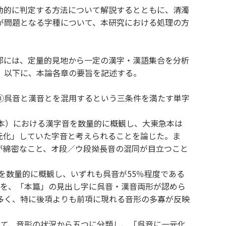
動的に判定する方法について解説するとともに、清濁
が問題となる字種について、本研究における処理の方
部には、定量的見地から一定の漢字・漢語集合を分析
。以下に、本論各章の要旨を記述する。
③呉音と漢音とを混用するという三条件を満たす単字
本）における漢字音を数量的に概観し、大東急本は
元化」していた字音と考えられることを論じた。ま
が綿密なこと、オ段／ウ段拗長音の混同が目立つこと
を数量的に概観し、いずれも呉音が55％程度である
音を、「本篇」の見出し字に呉音・漢音両形が認めら
多く、特に後項よりも前項に現れる音形の多寡が反映
て、音形の状況から五つに分類し、「呉音に一元化