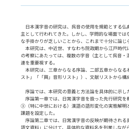
日本漢字音の研究は、呉音の使用を規範とする仏典
主として行われてきた。しかし、学問的な場面では
な手掛かりが乏しいことから、これまで十分に論じ
本研究は、中近世、すなわち院政期から江戸時代に
の考察にあたっては、複数の字音（主として呉音・
連を重要視する。
本研究は、三章からなる序論、二部五章からなる本
スト」「「興」音形リスト」）、文献リストから構
序論では、本研究の意義と方法論を具体的に示し
序論第一章では、日常漢字音を扱った先行研究を概
③（特に中世における）漢語の語形変化の実態解明
課題を設定した。
序論第二章では、日常漢字音の反映が期待される資
語文資料」に分けて、具体的な資料名を列挙しなが