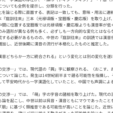
についても全例を提示し、分類を行った。
を論じる際に直面する、表記は一致しても、意味・用法に連
本『庭訓往来』三本（元禄頃版・宝暦版・慶応版）を取り上げ
中間に位置する宝暦版では元禄頃版・慶応版よりも漢音率が低
のみ語形が異なる例も多く、必ずしも一方向的な変化とはなら
究する必要があるものの、中世の『庭訓往来』の訓読では漢音
増加し、近世後期に漢音の流行が本格化したものと推定した。
音どちらか一方に統合される」という変化とは別の変化を遂
交渉―」では、現代語の「興」字に観察される、〈おこす、
について論じた。発生は14世紀前半まで遡る可能性を指摘し、
して平安時代から一字漢語化していたこと、中国でも声調によ
交渉―」では、「萌」字の字音の諸相を取り上げた。現代の
ら論を起こし、中世以前は呉音・漢音ともにマウであったこと
「朋」に基づく類推音である可能性が高いことを論じた。近世
に漢音を一律にバ行に揃える動きがあった可能性を論じた。ま