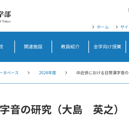
ホーム
サイ
院
関連施設
教員紹介
全学向け授業
ータベース
2024年度
中近世における日常漢字音の
字音の研究（大島 英之）