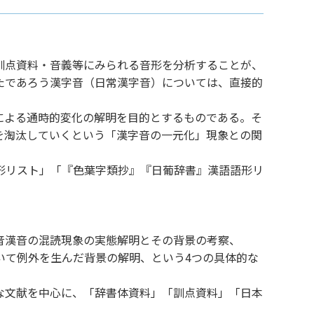
訓点資料・音義等にみられる音形を分析することが、
たであろう漢字音（日常漢字音）については、直接的
による通時的変化の解明を目的とするものである。そ
を淘汰していくという「漢字音の一元化」現象との関
形リスト」「『色葉字類抄』『日葡辞書』漢語語形リ
音漢音の混読現象の実態解明とその背景の考察、
いて例外を生んだ背景の解明、という4つの具体的な
な文献を中心に、「辞書体資料」「訓点資料」「日本