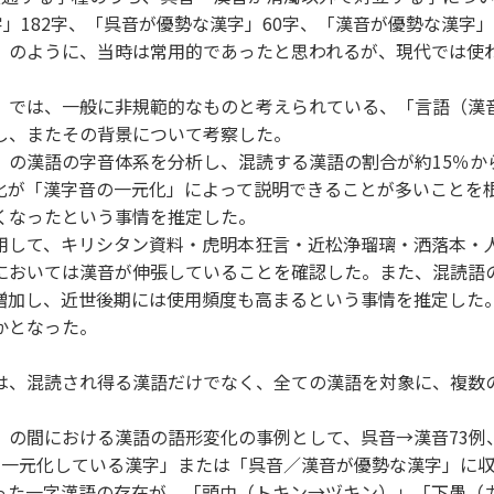
」182字、「呉音が優勢な漢字」60字、「漢音が優勢な漢字」
）のように、当時は常用的であったと思われるが、現代では使
では、一般に非規範的なものと考えられている、「言語（漢
し、またその背景について考察した。
の漢語の字音体系を分析し、混読する漢語の割合が約15％から
化が「漢字音の一元化」によって説明できることが多いことを
くなったという事情を推定した。
して、キリシタン資料・虎明本狂言・近松浄瑠璃・洒落本・
においては漢音が伸張していることを確認した。また、混読語
増加し、近世後期には使用頻度も高まるという事情を推定した
かとなった。
、混読され得る漢語だけでなく、全ての漢語を対象に、複数
の間における漢語の語形変化の事例として、呉音→漢音73例、
に一元化している漢字」または「呉音／漢音が優勢な漢字」に
った一字漢語の存在が、「頭巾（トキン→ヅキン）」「下愚（