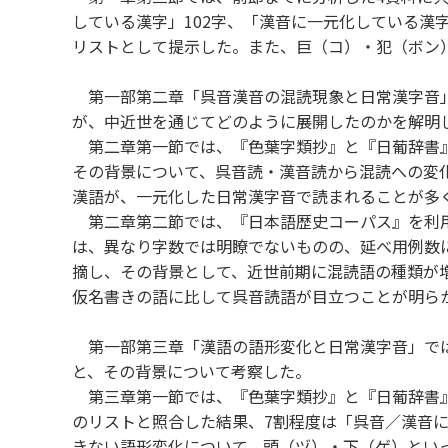
している漢字」102字、「漢音に一元化している漢字
リストとして提示した。また、巨（コ）・犯（ボン
第一部第二章「呉音漢音の混読現象と日常漢字音」
が、中近世を通じてどのように展開したのかを解明
第二章第一節では、『色葉字類抄』と『日葡辞書』
その背景について、呉音読・漢音読から混読への変
漢語が、一元化した日常漢字音で読まれることが多
第二章第二節では、『日本語歴史コーパス』を利用
は、異なり字数では明瞭でないものの、延べ用例数
摘し、その背景として、近世前期に混読語の種類が
仮名書きの語に比して呉音読語が目立つことが明ら
第一部第三章「漢語の語形変化と日常漢字音」では
と、その背景について考察した。
第三章第一節では、『色葉字類抄』と『日葡辞書』
のリストと照合した結果、7割程度は「呉音／漢音
きない語形変化について、頭（ヅ）・下（ゲ）とい