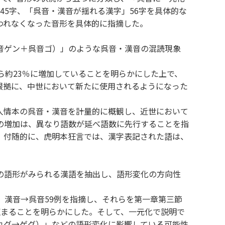
45字、「呉音・漢音が揺れる漢字」56字を具体的な
われなくなった音形を具体的に指摘した。
音ゲン＋呉音ゴ）」のような呉音・漢音の混読現象
約23％に増加していることを明らかにした上で、
根拠に、中世において新たに使用されるようになった
人情本の呉音・漢音を計量的に概観し、近世において
の増加は、異なり語数が延べ語数に先行することを指
。付随的に、虎明本狂言では、漢字表記された語は、
の語形がみられる漢語を抽出し、語形変化の方向性
漢音→呉音59例を指摘し、それらを第一章第三節
収まることを明らかにした。そして、一元化で説明で
カグ→ゲグ）」などの語形変化に影響している可能性