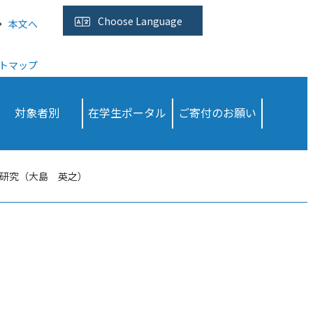
Choose
Language
本文へ
トマップ
対象者別
在学生ポータル
ご寄付のお願い
研究（大島 英之）