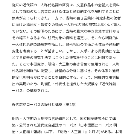
従来の近代語の一人称代名詞の研究は、文芸作品中の会話文を資料
として当時の話し言葉における体系と通時的変化を解明することに
焦点があてられてきた。一方で、当時の書き言葉(不特定多数の読者
に向けた論説文・報道文の類)の一人称代名詞の研究はほとんど進ん
でいない。その解明のためには、当時の膨大な書き言葉の資料から
その縮図となるように研究対象の資料を選定し、そこから網羅的に
一人称代名詞の語形群を抽出し、語形相互の関係から体系や通時的
変化を考察することが望ましい。しかし、人手による用例抽出を主
とする従来の研究手法ではこうした研究を行うことは困難であっ
た。そこで本研究は、明治・大正期の書き言葉で使用される一人称
代名詞を網羅的に調査し、計量的な分析に基づき、その体系と通時
的変化を明らかにすることを目的とする。そして、網羅的な用例抽
出の実現のため、均衡性・代表性を担保した大規模な「近代雑誌コ
ーパス」の構築を行う。
近代雑誌コーパスの設計と構築（第2章）
明治・大正期の大規模な言語資料として、国立国語研究所にて構
築・公開された近代総合雑誌のコーパス『日本語歴史コーパス 明
治・大正編Ⅰ雑誌』(以下、『明治・大正編Ⅰ』と呼ぶ)がある。本稿