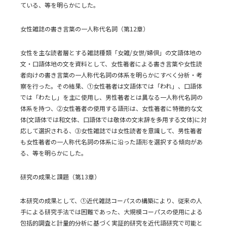
ている、等を明らかにした。
女性雑誌の書き言葉の一人称代名詞（第12章）
女性を主な読者層とする雑誌種類「女雑/女世/婦倶」の文語体地の
文・口語体地の文を資料として、女性著者による書き言葉や女性読
者向けの書き言葉の一人称代名詞の体系を明らかにすべく分析・考
察を行った。その結果、①女性著者は文語体では「われ」、口語体
では「わたし」を主に使用し、男性著者とは異なる一人称代名詞の
体系を持つ、②女性著者の使用する語形は、女性著者に特徴的な文
体(文語体では和文体、口語体では敬体の文末辞を多用する文体)に対
応して選択される、③女性雑誌では女性読者を意識して、男性著者
も女性著者の一人称代名詞の体系に沿った語形を選択する傾向があ
る、等を明らかにした。
研究の成果と課題（第13章）
本研究の成果として、①近代雑誌コーパスの構築により、従来の人
手による研究手法では困難であった、大規模コーパスの使用による
包括的調査と計量的分析に基づく実証的研究を近代語研究で可能と