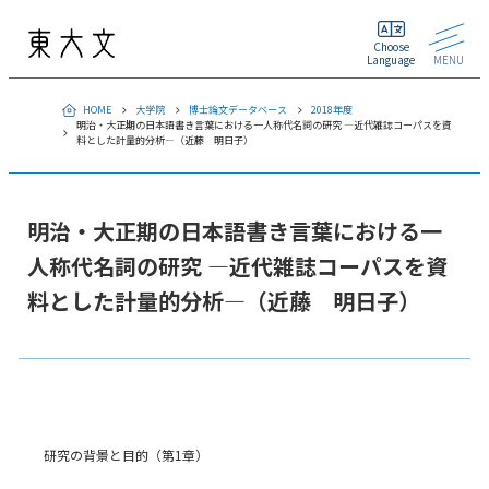
Choose
Language
MENU
HOME
大学院
博士論文データベース
2018年度
明治・大正期の日本語書き言葉における一人称代名詞の研究 —近代雑誌コーパスを資
料とした計量的分析—（近藤 明日子）
明治・大正期の日本語書き言葉における一
人称代名詞の研究 —近代雑誌コーパスを資
料とした計量的分析—（近藤 明日子）
研究の背景と目的（第1章）