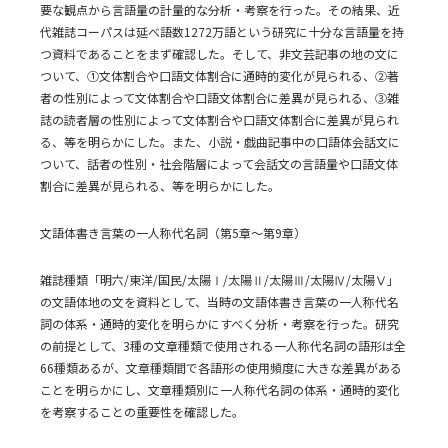
要な観点から言語量の計量的な分析・考察を行った。その結果、近
代雑誌コーパスは延べ語数1272万語という研究に十分な言語量を持
つ資料であることをまず確認した。そして、非文芸記事の地の文に
ついて、①文体割合や口語文体割合に通時的変化が見られる、②著
者の性別によって文体割合や口語文体割合に差異が見られる、③雑
誌の読者層の性別によって文体割合や口語文体割合に差異が見られ
る、等を明らかにした。また、小説・戯曲記事中の口語体会話文に
ついて、話者の性別・社会階層によって会話文の言語量や口語文体
割合に差異が見られる、等を明らかにした。
文語体書き言葉の一人称代名詞（第5章～第9章）
雑誌種類「明六/東洋/国民/太陽Ⅰ/太陽Ⅱ/太陽Ⅲ/太陽Ⅳ/太陽Ⅴ」
の文語体地の文を資料として、当時の文語体書き言葉の一人称代名
詞の体系・通時的変化を明らかにすべく分析・考察を行った。研究
の前提として、3種の文章種類で使用される一人称代名詞の語形は全
66種類あるが、文章種類間で各語形の使用頻度に大きな差異がある
ことを明らかにし、文章種類別に一人称代名詞の体系・通時的変化
を考察することの重要性を確認した。