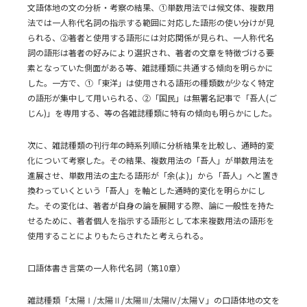
文語体地の文の分析・考察の結果、①単数用法では候文体、複数用
法では一人称代名詞の指示する範囲に対応した語形の使い分けが見
られる、②著者と使用する語形には対応関係が見られ、一人称代名
詞の語形は著者の好みにより選択され、著者の文章を特徴づける要
素となっていた側面がある等、雑誌種類に共通する傾向を明らかに
した。一方で、①「東洋」は使用される語形の種類数が少なく特定
の語形が集中して用いられる、②「国民」は無署名記事で「吾人(ご
じん)」を専用する、等の各雑誌種類に特有の傾向も明らかにした。
次に、雑誌種類の刊行年の時系列順に分析結果を比較し、通時的変
化について考察した。その結果、複数用法の「吾人」が単数用法を
進展させ、単数用法の主たる語形が「余(よ)」から「吾人」へと置き
換わっていくという「吾人」を軸とした通時的変化を明らかにし
た。その変化は、著者が自身の論を展開する際、論に一般性を持た
せるために、著者個人を指示する語形として本来複数用法の語形を
使用することによりもたらされたと考えられる。
口語体書き言葉の一人称代名詞（第10章）
雑誌種類「太陽Ⅰ/太陽Ⅱ/太陽Ⅲ/太陽Ⅳ/太陽Ⅴ」の口語体地の文を