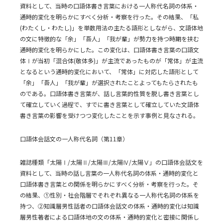
資料として、当時の口語体書き言葉における一人称代名詞の体系・
通時的変化を明らかにすべく分析・考察を行った。その結果、「私
(わたくし・わたし)」を単数用法の主たる語形としながら、文語体地
の文に特徴的な「余」「吾人」「我が輩」が勢力を持つ時期を挟む
通時的変化を明らかにした。この変化は、口語体書き言葉の口語文
体Ⅰが当初「混合体(敬体多)」が主流であったものが「常体」が主流
となるという通時的変化において、「常体」に対応した語形として
「余」「吾人」「我が輩」が選択されたことよってもたらされたも
のである。口語体書き言葉が、話し言葉的性質を脱し書き言葉とし
て確立していく過程で、すでに書き言葉として確立していた文語体
書き言葉の影響を受けつつ変化したことを示す事例と見なされる。
口語体会話文の一人称代名詞（第11章）
雑誌種類「太陽Ⅰ/太陽Ⅱ/太陽Ⅲ/太陽Ⅳ/太陽Ⅴ」の口語体会話文を
資料として、当時の話し言葉の一人称代名詞の体系・通時的変化と
口語体書き言葉との関係を明らかにすべく分析・考察を行った。そ
の結果、①性別・社会階層でそれぞれ異なる一人称代名詞の体系を
持つ、②知識層男性話者の口語体会話文の体系・通時的変化は知識
層男性著者による口語体地の文の体系・通時的変化と密接に関係し