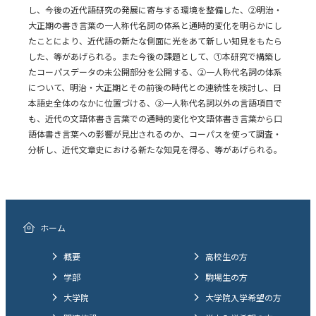
し、今後の近代語研究の発展に寄与する環境を整備した、②明治・
大正期の書き言葉の一人称代名詞の体系と通時的変化を明らかにし
たことにより、近代語の新たな側面に光をあて新しい知見をもたら
した、等があげられる。また今後の課題として、①本研究で構築し
たコーパスデータの未公開部分を公開する、②一人称代名詞の体系
について、明治・大正期とその前後の時代との連続性を検討し、日
本語史全体のなかに位置づける、③一人称代名詞以外の言語項目で
も、近代の文語体書き言葉での通時的変化や文語体書き言葉から口
語体書き言葉への影響が見出されるのか、コーパスを使って調査・
分析し、近代文章史における新たな知見を得る、等があげられる。
ホーム
概要
高校生の方
学部
駒場生の方
大学院
大学院入学希望の方