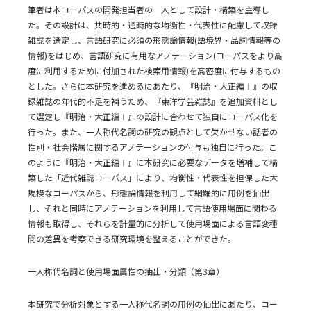
筆者は本コーパスの開発担当者の一人として設計・構築を主導し
た。その設計は、共時的・通時的な均衡性・代表性に配慮して収録
雑誌を選定し、言語研究に必須の形態論情報(語境界・品詞情報等の
情報)をはじめ、言語研究に有用なアノテーション(コーパスをより高
度に利用するために付加された検索用情報)を高密度に付与するもの
とした。さらに本研究を進めるにあたり、『明治・大正編Ⅰ』の収
録雑誌の年代的不足を補うため、『東洋学芸雑誌』を追加資料とし
て選定し『明治・大正編Ⅰ』の設計に合わせて独自にコーパス化を
行った。また、一人称代名詞の研究の観点として欠かせない話者の
性別・社会階層に関するアノテーションの付与も独自に行った。こ
のように『明治・大正編Ⅰ』に本研究に必要なデータを増補して構
築した「近代雑誌コーパス」により、均衡性・代表性を担保した大
規模なコーパスから、形態論情報を利用して網羅的に用例を抽出
し、それと同時にアノテーションを利用して言語使用場面に関わる
情報も取得し、それらを計量的に分析して使用場面による言語変種
間の差異を考察できる研究環境を整えることができた。
一人称代名詞と使用場面属性の抽出・分類（第3章）
本研究で分析対象とする一人称代名詞の用例の抽出にあたり、コー