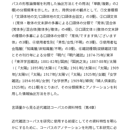
パスの形態論情報を利用した抽出方法とその用法(「単数/複数」の2
種)の分類規準を示した。また、用例分析の観点として、①文章種類
(「文語体地の文/口語体地の文/口語体会話文」の3種)、②口語文体
Ⅰ(常体・敬体の文末辞の多寡による口語体の分類で「常体/混合体
(常体多)/混合体(敬体多)/敬体」の4種)、③口語文体Ⅱ(敬体の文末辞
の種類の多寡による口語体の分類で「常体/ですます体/ございます
体」の3種)、④使用者性別(「男性/女性/不明」の3種)、⑤使用者社
会階層(「知識層/非知識層/不明」の3種)、⑥雑誌種類(収録雑誌7誌
とその刊行年による分類で「明六(『明六雑誌』1874-75年)/東洋
(『東洋学芸雑誌』1881-82年)/国民(『国民之友』1887-88年)/太陽
Ⅰ(『太陽』1895年)/太陽Ⅱ(『太陽』1901年)/太陽Ⅲ(『太陽』1909
年)/太陽Ⅳ(『太陽』1917年)/太陽Ⅴ(『太陽』1925年)/女雑(『女学
雑誌』1894-95年)/女世(『女学世界』1909年)/婦倶(『婦人倶楽部』
1925年)」の11種)をとりあげ、その分類規準とアノテーションを利
用した情報抽出方法を示した。
言語量から見る近代雑誌コーパスの資料特性（第4章）
近代雑誌コーパスを研究に使用する前提としてその資料特性を明ら
かにするために、コーパスのアノテーションを利用して本研究に必