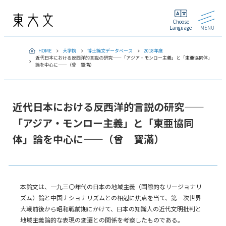
Choose
Language
MENU
HOME
大学院
博士論文データベース
2018年度
近代日本における反西洋的言説の研究——「アジア・モンロー主義」と「東亜協同体」
論を中心に——（曾 寶滿）
近代日本における反西洋的言説の研究——
「アジア・モンロー主義」と「東亜協同
体」論を中心に——（曾 寶滿）
本論文は、一九三〇年代の日本の地域主義（国際的なリージョナリ
ズム）論と中国ナショナリズムとの相剋に焦点を当て、第一次世界
大戦前後から昭和戦前期にかけて、日本の知識人の近代文明批判と
地域主義論的な表現の変遷との関係を考察したものである。