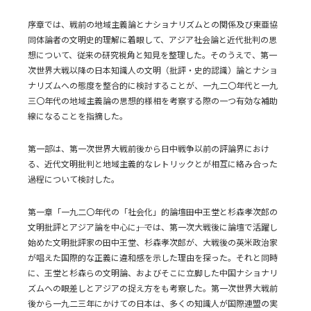
序章では、戦前の地域主義論とナショナリズムとの関係及び東亜協
同体論者の文明史的理解に着眼して、アジア社会論と近代批判の思
想について、従来の研究視角と知見を整理した。そのうえで、第一
次世界大戦以降の日本知識人の文明（批評・史的認識）論とナショ
ナリズムへの態度を整合的に検討することが、一九二〇年代と一九
三〇年代の地域主義論の思想的様相を考察する際の一つ有効な補助
線になることを指摘した。
第一部は、第一次世界大戦前後から日中戦争以前の評論界におけ
る、近代文明批判と地域主義的なレトリックとが相互に絡み合った
過程について検討した。
第一章「一九二〇年代の「社会化」的論壇――田中王堂と杉森孝次郎の
文明批評とアジア論を中心に――」では、第一次大戦後に論壇で活躍し
始めた文明批評家の田中王堂、杉森孝次郎が、大戦後の英米政治家
が唱えた国際的な正義に違和感を示した理由を探った。それと同時
に、王堂と杉森らの文明論、およびそこに立脚した中国ナショナリ
ズムへの眼差しとアジアの捉え方をも考察した。第一次世界大戦前
後から一九二三年にかけての日本は、多くの知識人が国際連盟の実