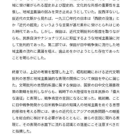
域に受け継がられる歴史および歴史的、文化的な共感の重要性を主
張し、地域主義論の弱みを突き止めようとしていた。反西洋ないし
反近代の文脈から見れば、一九三〇年代の日本は「西欧の没落」と
か「近代の超克」というような言葉が甚だ素朴に受けとられはじめ
た時代であった。しかし、保田は、近代文明批判の態度を取りなが
らも、民族自決やナショナリズムに抑圧するような地域主義論に対
して批判的であった。第二部では、保田が日中戦争後に流行した地
域主義の流れに異議を唱え、歯止めをかけようとした存在であった
ことを明らかにした。
終章では、上記の考察を整理した上で、昭和初期における近代文明
批判の思想と地域主義論的な表現の関係について保田を中心に論じ
た。文明批判の思想的系譜に属する保田は、国家の日中文化親善政
策の欺瞞を批判しながらも、戦時下の大陸侵攻を日本民族の「偉大
な遠征」と表現し、戦争肯定の言説になるに至った。戦前期、こと
に日中戦争勃発から日米戦争以前の知識人の地域主義をめぐる思想
的様相を考える際には、彼らの近代化とアジアの民族問題への眼差
しを総合的に検討する必要があるとともに、彼らの言説に現れる表
現と、その表現の水面下に流れる認識との落差にこそ注意すべきだ
と指摘した。