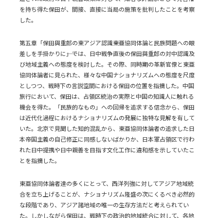
を持ち得た保田が、間接、直接に当局の施策を批判したことを考察
した。
第五章「保田與重郎の東アジア認識――東亜協同体論と民族問題への眼
差しを手掛かりに――」では、日中戦争直後の保田與重郎の対中認識及
び地域主義への態度を検討した。その際、同時期の革新官僚と東亜
協同体論者に見られた、様々な中国ナショナリズムへの態度を尺度
としつつ、戦時下の言説空間における保田の位置を指摘した。中国
旅行において、保田は、占領区統治の実際と中国の知識人に触れる
機会を得た。「民族的なもの」への回帰を追求する信念から、保田
は近代化過程におけるナショナリズムの発展に独特な見解を有して
いた。北京で見聞した知的混乱から、東亜協同体論者の追求した日
本帝国主義の自己修正に同感しないばかりか、日本軍占領区で行わ
れた日中提携や日中親善を目指す文化工作に違和感を示していたこ
とを指摘した。
東亜協同体論者達の多くにとって、西洋列強に対してアジア地域統
合を立ち上げることが、ナショナリズム隆盛の次にくるべき必然的
な段階であり、アジア諸地域の唯一の生存方法だと考えられてい
た。しかしながら保田は、戦時下の政治的地域統合に対して、各地