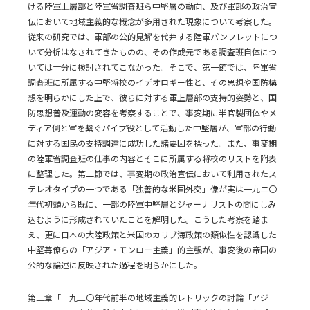
ける陸軍上層部と陸軍省調査班ら中堅層の動向、及び軍部の政治宣
伝において地域主義的な概念が多用された現象について考察した。
従来の研究では、軍部の公的見解を代弁する陸軍パンフレットにつ
いて分析はなされてきたものの、その作成元である調査班自体につ
いては十分に検討されてこなかった。そこで、第一節では、陸軍省
調査班に所属する中堅将校のイデオロギー性と、その思想や国防構
想を明らかにした上で、彼らに対する軍上層部の支持的姿勢と、国
防思想普及運動の変容を考察することで、事変期に半官製団体やメ
ディア側と軍を繋ぐパイプ役として活動した中堅層が、軍部の行動
に対する国民の支持調達に成功した諸要因を探った。また、事変期
の陸軍省調査班の仕事の内容とそこに所属する将校のリストを附表
に整理した。第二節では、事変期の政治宣伝において利用されたス
テレオタイプの一つである「独善的な米国外交」像が実は一九二〇
年代初頭から既に、一部の陸軍中堅層とジャーナリストの間にしみ
込むように形成されていたことを解明した。こうした考察を踏ま
え、更に日本の大陸政策と米国のカリブ海政策の類似性を認識した
中堅幕僚らの「アジア・モンロー主義」的主張が、事変後の帝国の
公的な論述に反映された過程を明らかにした。
第三章「一九三〇年代前半の地域主義的レトリックの討論――「アジ