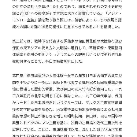
の対立の深刻さを体現したものであり、論者それぞれの文明史的認
識と近代化への態度がその言説に大きく影響している。「アジア・
モンロー主義」論を取り扱う際には、論者によって、その表現と認
識との間に乖離がある可能性に注意すべきであることを指摘した。
第二部では、戦時下を代表する評論家の保田與重郎の大陸旅行及び
保田の東アジアの捉え方と文明論に着目して、革新官僚・東亜協同
体論者と保田の中国ナショナリズムへの眼差しについてそれぞれ比
較検討することで、各自の特徴を析出した。
第四章「保田與重郎の大陸体験――一九三八年五月日本占領下の北京訪
問を手掛かりに――」では、戦時下を代表する批評家の保田與重郎が論
壇に登場した歴史的背景、及び保田の友人竹内好が案内した、一九
三八年五月の北京訪問を中心に検討した。一九三〇年代半ば、保田
がリードした日本浪漫派というグループは、マルクス主義文学退潮
後の文学的空白を埋めた。治安維持法と特別高等警察による社会主
義的思想の弾圧が激しさを増した昭和初期、保田は、自らの国学の
素養とドイツのロマン主義を基に、独自の古典論と近代主義批判を
展開していた。ことに、盧溝橋事件以降、混乱した政治状況下で推
進された政府の日中親善政策に対して、知名な評論家として発言権