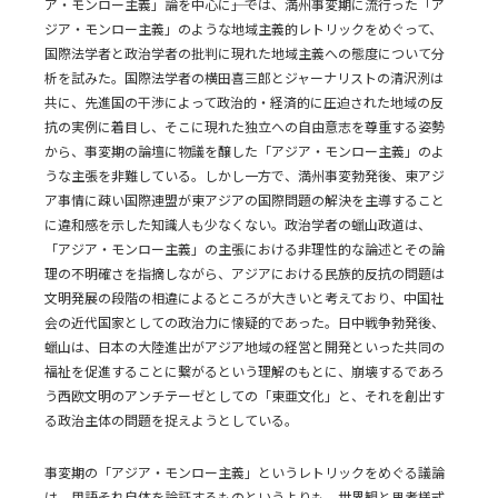
ア・モンロー主義」論を中心に――」では、満州事変期に流行った「ア
ジア・モンロー主義」のような地域主義的レトリックをめぐって、
国際法学者と政治学者の批判に現れた地域主義への態度について分
析を試みた。国際法学者の横田喜三郎とジャーナリストの清沢洌は
共に、先進国の干渉によって政治的・経済的に圧迫された地域の反
抗の実例に着目し、そこに現れた独立への自由意志を尊重する姿勢
から、事変期の論壇に物議を醸した「アジア・モンロー主義」のよ
うな主張を非難している。しかし一方で、満州事変勃発後、東アジ
ア事情に疎い国際連盟が東アジアの国際問題の解決を主導すること
に違和感を示した知識人も少なくない。政治学者の蠟山政道は、
「アジア・モンロー主義」の主張における非理性的な論述とその論
理の不明確さを指摘しながら、アジアにおける民族的反抗の問題は
文明発展の段階の相違によるところが大きいと考えており、中国社
会の近代国家としての政治力に懐疑的であった。日中戦争勃発後、
蠟山は、日本の大陸進出がアジア地域の経営と開発といった共同の
福祉を促進することに繋がるという理解のもとに、崩壊するであろ
う西欧文明のアンチテーゼとしての「東亜文化」と、それを創出す
る政治主体の問題を捉えようとしている。
事変期の「アジア・モンロー主義」というレトリックをめぐる議論
は、用語それ自体を論証するものというよりも、世界観と思考様式