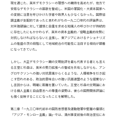
現を通じた、英米デモクラシーの理想への期待を高めたが、他方で
安易なデモクラシーの謳歌を警戒し、米国の軍国化・大資本国家へ
の変貌に注意を呼びかけた学者や政界人も少なくなかった。国際協
調主義が支配的であったと思われがちの一九二〇年代の評論界は、
対米強硬論に対して謹慎と自重を求める知識人の呼びかけが持続的
に存在したにもかかわらず、英米の資本主義的／侵略主義的攻勢に
対抗しなければならないと主張し、東アジアにおけるナショナリズ
ムの隆盛の次の段階として地域統合の可能性に注目する傾向が顕著
になってきていた。
しかし、大正デモクラシー期の文明批評を最も代表する者とも言え
る王堂と杉森は、英米の勢力拡張への警戒を共有しながらも、アン
グロサクソンへの強い対抗意識からくるような、人種戦争を引き起
こす恐れのある、政治的意味合いの強い汎亜連盟のような提案ない
し言説からは、明確に距離を置いていた。王堂と杉森の文明論にお
ける個人主義と自由意志への尊重の姿勢は、彼らの国際関係評論に
も強く反映することになったことを解明した。
第二章「一九三〇年代前半の国防思想普及運動――陸軍中堅層の擡頭と
「アジア・モンロー主義」論――」では、満州事変前後の政治宣伝にお