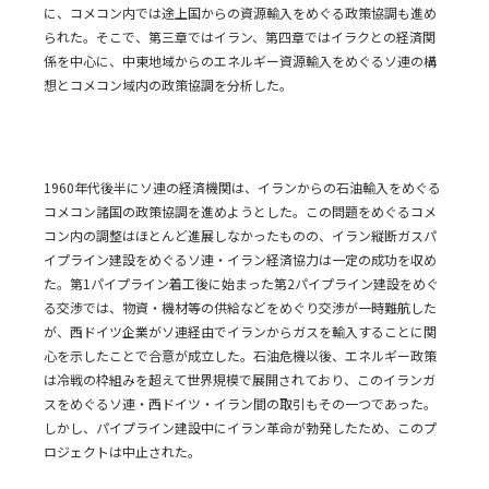
に、コメコン内では途上国からの資源輸入をめぐる政策協調も進め
られた。そこで、第三章ではイラン、第四章ではイラクとの経済関
係を中心に、中東地域からのエネルギー資源輸入をめぐるソ連の構
想とコメコン域内の政策協調を分析した。
1960年代後半にソ連の経済機関は、イランからの石油輸入をめぐる
コメコン諸国の政策協調を進めようとした。この問題をめぐるコメ
コン内の調整はほとんど進展しなかったものの、イラン縦断ガスパ
イプライン建設をめぐるソ連・イラン経済協力は一定の成功を収め
た。第1パイプライン着工後に始まった第2パイプライン建設をめぐ
る交渉では、物資・機材等の供給などをめぐり交渉が一時難航した
が、西ドイツ企業がソ連経由でイランからガスを輸入することに関
心を示したことで合意が成立した。石油危機以後、エネルギー政策
は冷戦の枠組みを超えて世界規模で展開されており、このイランガ
スをめぐるソ連・西ドイツ・イラン間の取引もその一つであった。
しかし、パイプライン建設中にイラン革命が勃発したため、このプ
ロジェクトは中止された。