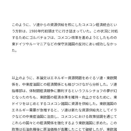
このように、ソ連からの資源供給を核にしたコメコン経済統合とい
う方針は、1980年代初頭までに行き詰まっていた。この状況に対処
するためにゴルバチョフは、コメコン改革を進めようとしたものの
東ドイツやルーマニアなどの保守派諸国の反対にあい成功しなかっ
た。
以上のように、本論文はエネルギー資源問題をめぐるソ連・東欧関
係を、中東産油国との経済関係とも結びつけながら分析した。ソ連
指導部は、体制間経済競争に勝利するというフルシチョフの夢が幻
となったのちも、東欧圏の経済水準を維持・向上させるために、東
ドイツをはじめとするコメコン諸国に資源を供給した。東欧諸国の
エネルギー需要が急増すると、ソ連は新たな資源供給先としてイラ
クなどの中東産油国に注目し、コメコンにおける政策協調を通じて
これらの国々との経済関係を強化するよう東欧諸国に求めた。この
政策は石油危機後に原油価格が高騰したことで破綻したが、東欧諸