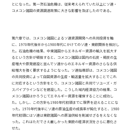
とになった。第一次石油危機は、従来考えられていた以上にソ連・
コメコン諸国の資源調達政策に大きな影響を及ぼしたのである。
第六章では、コメコン諸国によるソ連資源開発への共同投資を軸
に、1970年代後半から1980年代にかけてのソ連・東欧関係を検討し
た。石油危機の結果、中東諸国からエネルギー資源の輸入を拡大す
るという方針が頓挫すると、コメコン諸国は国内の石炭・褐炭の生
産増大や原発建設と並んでソ連からのエネルギー資源のさらなる供
給増大を強く要求するようになった。ソ連指導部は、コメコン諸国
の共同投資によって自国資源の生産・輸送量を拡大することでこれ
に対応するという方針をとり、コメコン諸国と共同でソユーズ・ガ
スパイプラインなどを建設した。こうした域内経済協力の結果、コ
メコン諸国はかろうじてエネルギー資源を確保することに成功し
た。しかし、この方針も1980年代初頭までに限界を迎えることにな
った。1970年代後半にソ連の原油生産の成長率が鈍化すると、1980
年代初頭にはソ連は東欧諸国への原油供給を削減せざるをえなくな
った。これはただでさえ厳しかった東欧の経済状況をさらに悪化さ
せた。