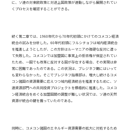
に、ソ連の対東欧政策と対途上国政策が連動しながら展開されてい
くプロセスを確認することができる。
続く第二章では、1960年代から70年代初頭にかけてのコメコン経済
統合の試みを分析した。60年代初頭にフルシチョフは域内経済統合
を推進しようとしたが、この方針はルーマニアの強硬な反対に遭っ
て失敗した。コメコンでは加盟国に事実上の拒否権が保証されてい
たため、一国でも改革に反対する国が存在する場合、その実現は非
常に困難であったのである。この状況は、ブレジネフ期にはいって
も変わらなかった。そこでブレジネフ指導部は、増大し続けるコメ
コン諸国の資源需要に応えつつ域内経済統合を推進するために、ソ
連資源部門への共同投資プロジェクトを積極的に推進した。コメコ
ン経済統合をめぐる加盟国間の調整が難しい状況では、ソ連の天然
資源が統合の鍵を握っていたのである。
同時に、コメコン諸国のエネルギー資源需要の拡大に対処するため