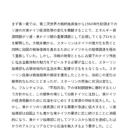
まず第一章では、第二次世界大戦終結直後から1960年代初頭までの
ソ連の対東ドイツ経済政策の変化を概観することで、エネルギー資
源問題がソ連・東ドイツ間の重要課題として台頭してくるプロセス
を解明した。大戦末期から、スターリンはドイツの強大化を防ぐと
同時に自国の戦後復興を進めるためにドイツからの賠償調達を極め
て重視していた。しかし、冷戦の勃発とともに占領下のドイツ市民
に社会主義体制の魅力をアピールする必要が生じると、スターリン
指導部も占領地域内の生活水準に配慮せざるをえなくなった。スタ
ーリン自身は戦後賠償の徴収を優先したことから、当初この変化は
萌芽的なものにとどまったが、スターリンの死後に状況は変化し
た。フルシチョフは、「平和共存」下の体制間競争に勝利するとい
う方針のもと、この競争の場として分断ドイツに注目し、東ドイツ
の経済発展のために石油をはじめとする資源の供給を拡大した。し
かし、東ドイツのソ連資源に対する需要が急速に拡大すると、ソ連
指導部は自国よりも豊かな東ドイツの要求に応じ続けることに消極
的になり、東ドイツ指導部に対してフランスから独立を達成したば
かりのアルジェリアなどから石油を輸入するよう要求した。ここ