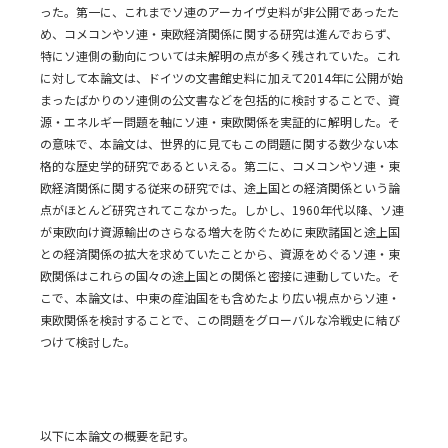
った。第一に、これまでソ連のアーカイヴ史料が非公開であったた
め、コメコンやソ連・東欧経済関係に関する研究は進んでおらず、
特にソ連側の動向については未解明の点が多く残されていた。これ
に対して本論文は、ドイツの文書館史料に加えて2014年に公開が始
まったばかりのソ連側の公文書などを包括的に検討することで、資
源・エネルギー問題を軸にソ連・東欧関係を実証的に解明した。そ
の意味で、本論文は、世界的に見てもこの問題に関する数少ない本
格的な歴史学的研究であるといえる。第二に、コメコンやソ連・東
欧経済関係に関する従来の研究では、途上国との経済関係という論
点がほとんど研究されてこなかった。しかし、1960年代以降、ソ連
が東欧向け資源輸出のさらなる増大を防ぐために東欧諸国と途上国
との経済関係の拡大を求めていたことから、資源をめぐるソ連・東
欧関係はこれらの国々の途上国との関係と密接に連動していた。そ
こで、本論文は、中東の産油国をも含めたより広い視点からソ連・
東欧関係を検討することで、この問題をグローバルな冷戦史に結び
つけて検討した。
以下に本論文の概要を記す。