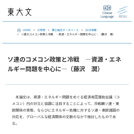
Choose
Language
MENU
HOME
大学院
博士論文データベース
2018年度
ソ連のコメコン政策と冷戦 —資源・エネルギー問題を中心に—（藤沢 潤）
ソ連のコメコン政策と冷戦 —資源・エネ
ルギー問題を中心に—（藤沢 潤）
本論文は、資源・エネルギー問題をめぐる経済相互援助会議（コ
メコン）内の対立と協調に注目することによって、冷戦期ソ連・東
欧関係の実態、ならびにエネルギー危機に対するソ連・東欧諸国の
対応を、グローバルな経済関係の文脈のなかで検討したものであ
る。