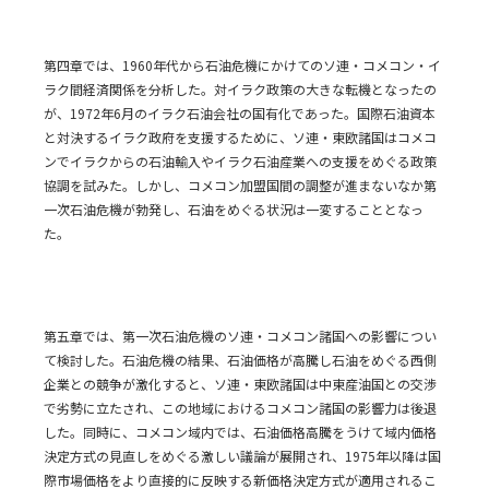
第四章では、1960年代から石油危機にかけてのソ連・コメコン・イ
ラク間経済関係を分析した。対イラク政策の大きな転機となったの
が、1972年6月のイラク石油会社の国有化であった。国際石油資本
と対決するイラク政府を支援するために、ソ連・東欧諸国はコメコ
ンでイラクからの石油輸入やイラク石油産業への支援をめぐる政策
協調を試みた。しかし、コメコン加盟国間の調整が進まないなか第
一次石油危機が勃発し、石油をめぐる状況は一変することとなっ
た。
第五章では、第一次石油危機のソ連・コメコン諸国への影響につい
て検討した。石油危機の結果、石油価格が高騰し石油をめぐる西側
企業との競争が激化すると、ソ連・東欧諸国は中東産油国との交渉
で劣勢に立たされ、この地域におけるコメコン諸国の影響力は後退
した。同時に、コメコン域内では、石油価格高騰をうけて域内価格
決定方式の見直しをめぐる激しい議論が展開され、1975年以降は国
際市場価格をより直接的に反映する新価格決定方式が適用されるこ