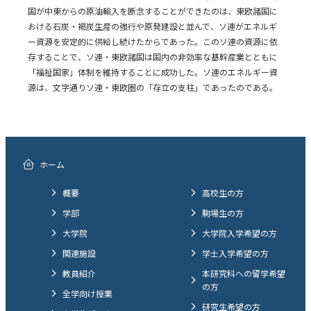
国が中東からの原油輸入を断念することができたのは、東欧諸国に
おける石炭・褐炭生産の強行や原発建設と並んで、ソ連がエネルギ
ー資源を安定的に供給し続けたからであった。このソ連の資源に依
存することで、ソ連・東欧諸国は国内の非効率な基幹産業とともに
「福祉国家」体制を維持することに成功した。ソ連のエネルギー資
源は、文字通りソ連・東欧圏の「存立の支柱」であったのである。
ホーム
概要
高校生の方
学部
駒場生の方
大学院
大学院入学希望の方
関連施設
学士入学希望の方
教員紹介
本研究科への留学希望
の方
全学向け授業
研究生希望の方