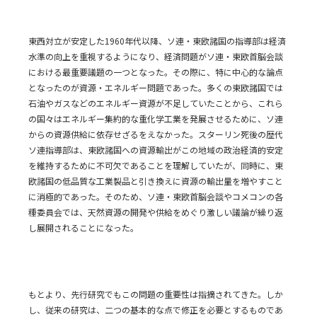
東西対立が安定した1960年代以降、ソ連・東欧諸国の指導部は経済
水準の向上を重視するようになり、経済問題がソ連・東欧首脳会談
における最重要議題の一つとなった。その際に、特に中心的な論点
となったのが資源・エネルギー問題であった。多くの東欧諸国では
石油やガスなどのエネルギー資源が不足していたことから、これら
の国々はエネルギー集約的な重化学工業を発展させるために、ソ連
からの資源供給に依存せざるをえなかった。スターリン死後の歴代
ソ連指導部は、東欧諸国への資源輸出がこの地域の政治経済的安定
を維持するために不可欠であることを理解していたが、同時に、東
欧諸国の低品質な工業製品と引き換えに資源の輸出量を増やすこと
に消極的であった。そのため、ソ連・東欧首脳会談やコメコンの各
種委員会では、天然資源の開発や供給をめぐり激しい議論が繰り返
し展開されることになった。
もとより、先行研究でもこの問題の重要性は指摘されてきた。しか
し、従来の研究は、二つの基本的な点で修正を必要とするものであ