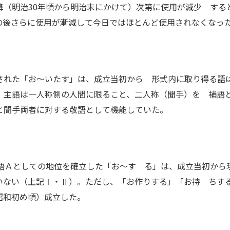
降（明治30年頃から明治末にかけて）次第に使用が減少 する
の後さらに使用が漸減して今日ではほとんど使用されなくなっ
れた「お～いたす」は、成立当初から 形式内に取り得る語は
、主語は一人称側の人間に限ること、二人称（聞手）を 補語
と聞手両者に対する敬語として機能していた。
Ａとしての地位を確立した「お～す る」は、成立当初から
いない（上記Ⅰ・Ⅱ）。ただし、「お作りする」「お持 ちす
昭和初め頃）成立した。