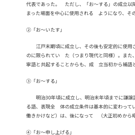
代表であった。 ただし、「お～する」の成立以
まった場面を中心に使用される ようになり、そ
②「お～いたす」
江戸末期頃に成立し、その後も安定的に使用さ
のに限られてい た（つまり現代と同様）。また
寧語と共起することからも、成 立当初から補語
③「お～する」
明治30年頃に成立し、明治末年頃までに謙譲語
る語、表現全 体の成立条件は基本的に変わって
働きかけなど）は、後になって （大正初めから
④「お～申し上げる」