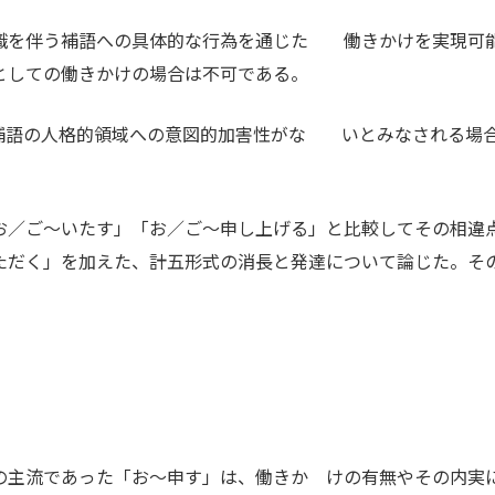
識を伴う補語への具体的な行為を通じた 働きかけを実現可
としての働きかけの場合は不可である。
補語の人格的領域への意図的加害性がな いとみなされる場
／ご～いたす」「お／ご～申し上げる」と比較してその相違
ただく」を加えた、計五形式の消長と発達について論じた。そ
主流であった「お～申す」は、働きか けの有無やその内実に