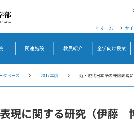
ホーム
サイ
院
関連施設
教員紹介
全学向け授業
ータベース
2017年度
近・現代日本語の謙譲表現に
表現に関する研究（伊藤 