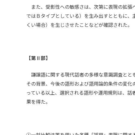
また、受影性への敏感さは、次第に表現の拡張へ
ではＢタイプとしている）を生み出すとともに、
くい場合）を生じさせたことなどが確認された。
【第Ⅱ部】
謙譲語に関する現代話者の多様な意識調査ととも
その背景、今後の語形および語用論的条件の変化
っている以上、選択される語形や運用規則は、話
果を得た。
①一対比較法等を用いた各種「誤用」表現に関す