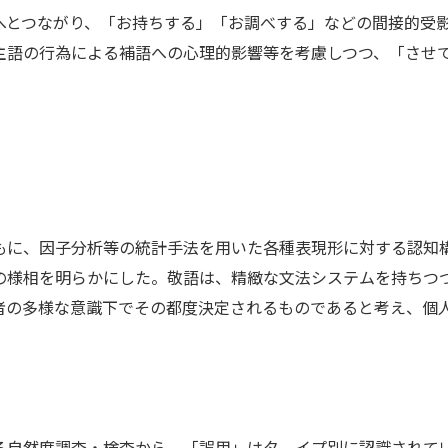
とつながり、「お持ちする」「お調べする」などの間接的受
主語の行為による補語への心理的影響等を考慮しつつ、「させ
に、因子分析等の統計手法を用いた各種表現形に対する認知
の様相を明らかにした。敬語は、精緻な文法システムを持ちつ
者の多様な意識下でその都度決定されるものであると考え、個
る自然度調査・検査から、「誤用」はタ イプ別に認識されて