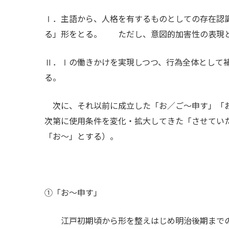
Ⅰ．主語から、人格を有するものとしての存在認
る」形をとる。 ただし、意図的加害性の表現
Ⅱ．Ⅰの働きかけを実現しつつ、行為全体として
る。
次に、それ以前に成立した「お／ご～申す」「お
次第に使用条件を変化・拡大してきた「させてい
「お～」とする）。
①「お～申す」
江戸初期頃から形を整えはじめ明治後期までの