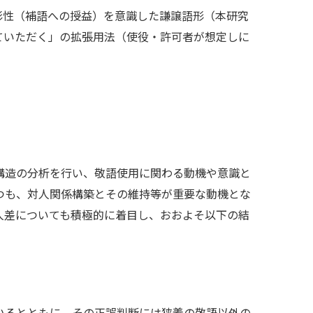
影性（補語への授益）を意識した謙譲語形（本研究
ていただく」の拡張用法（使役・許可者が想定しに
構造の分析を行い、敬語使用に関わる動機や意識と
つも、対人関係構築とその維持等が重要な動機とな
人差についても積極的に着目し、おおよそ以下の結
いるとともに、その正誤判断には狭義の敬語以外の