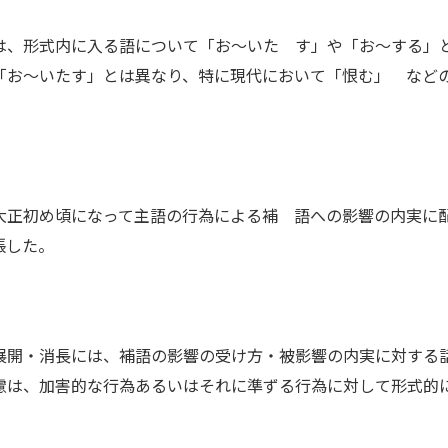
、形式内に入る語について「お～いた す」や「お～する」と
「お～いたす」とは異なり、特に現代において「恨む」 など
正初め頃になって主語の行為による補 語への影響の内実に配
張した。
開・消長には、補語の影響の受け方・被影響の内実に対する
慮は、加害的な行為あるいはそれに準ずる行為に対して形式的