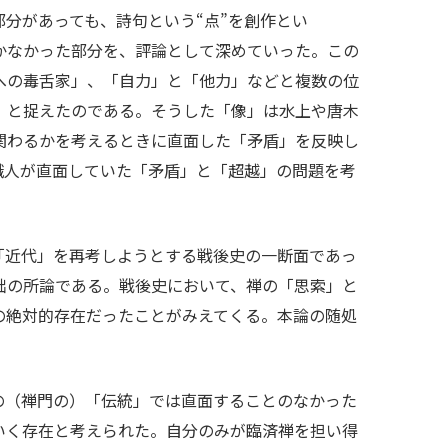
分があっても、詩句という“点”を創作とい
かなかった部分を、評論として深めていった。この
への毒舌家」、「自力」と「他力」などと複数の位
、と捉えたのである。そうした「像」は水上や唐木
関わるかを考えるときに直面した「矛盾」を反映し
識人が直面していた「矛盾」と「超越」の問題を考
「近代」を再考しようとする戦後史の一断面であっ
拙の所論である。戦後史において、禅の「思索」と
の絶対的存在だったことがみえてくる。本論の随処
の（禅門の）「伝統」では直面することのなかった
いく存在と考えられた。自分のみが臨済禅を担い得