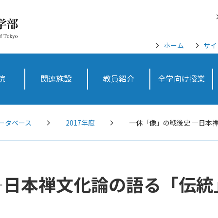
ホーム
サイ
院
関連施設
教員紹介
全学向け授業
ータベース
2017年度
一休「像」の戦後史 —日本
—日本禅文化論の語る「伝統