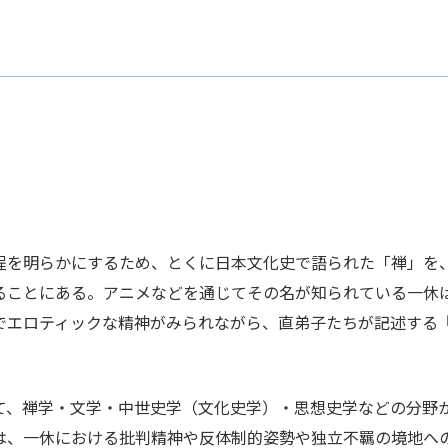
を明らかにするため、とくに日本文化史で語られた「禅」を
ることにある。アニメなどを通じてその名が知られている一休
でエロティックな精神がみられながら、直弟子たちが記述する
て、禅学・文学・中世史学（文化史学）・思想史学などの分野
は、一休における批判精神や反体制的姿勢や独立不羈の境地へ