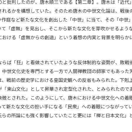
のと批判したのが、唐木順三である【第二章】。唐木は「近代
されるかを構想していた。そのため唐木の中世文化論は、戦後
や作庭など新たな文化を創出した「中世」に当て、その「中世
いて「虚無」を見出し、そこから新たな文化を芽吹かせるよう
における「虚無からの創造」という着想の内実と背景を明らか
前ならば「狂」と看做されていたような反体制的な姿勢が、敗戦後
。中世文化史を専門とする一方で人間禅教団の師家でもあった
は、戦前の歴史学における皇国史観への反省もみられた。下剋
が「東山文化」として昇華され定型化された、とみられたので
象徴とされた。このようにして、唐木における中世文化への着
って新たな文化の担い手になる「民衆」への着眼につながって
らの所論にも強く影響していたこと――更には「禅と日本文化」と