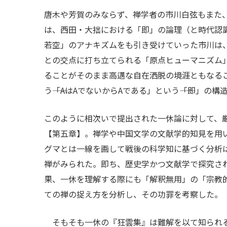
唐木や芳賀のみならず、禅学者の市川白弦もまた
は、西田・大拙における「即」の論理（と時代認
若空」のアナキズムをも引き受けていった市川は
との交点に打ち立てられる「原点ヒューマニズム」
ることがそのまま高邁な自在洒脱の境涯ともなるこ
う――「AはAでないからAである」という――「即
このように相次いで提出された一休論に対して、
【第五章】。禅学や中国文学の文献学的知見を用
グマとは一線を画して戦後の科学知に基づく分析は
禅がみられた。即ち、歴史学かつ文献学で探究さ
果、一休を理解する際にも「解釈無用」の「宗教
ての禅の捉え方を分析し、その功罪を考察した。
そもそも一休の『狂雲集』は難解を以て知られる