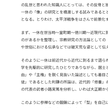
の乱世と思われた知識人にとっては、その反骨と
一休の「像」の研究とを橋渡しする試みであると
となる。とりわけ、太平洋戦争をはさんで前景化
まず、一休在世当時～室町期～徳川期～近現代に
のがあるかを整理し、宗教研究の方法論としての
や世俗における伝承などでは破天荒な姿として伝
そのように一休は前近代から近代に到るまで語ら
学を先駆的に研究したひとりでありながら、居士
由」や「主権」を鋭く見抜いた論述としても着目
徒」であるとした利鎌の所論は、近代的「修養」の
の代表の武者小路実篤――を分析し、いわば大正期
このように参禅などの鍛錬によって「型」を自己