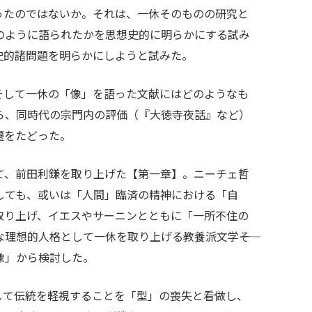
ったのではないか。それは、一休そのものの研究と
のように語られたかを思想史的に明らかにする試み
史的諸問題を明らかにしようと試みた。
そして一休の「像」を語った文献にはどのようなも
ら、同時代の宗門内の評価（『大徳寺夜話』など）
遷をたどった。
て、前田利鎌を取り上げた【第一章】。ニーチェ哲
しても、或いは「人間」臨済の精神における「自
取り上げ、イエスやサーニンとともに「一所不住の
理想的人格として一休を取り上げる教養派文学――そ
像」から検討した。
して伝統を軽視することを「型」の喪失と看做し、