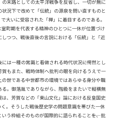
」の末路としての太平洋戦争を反省し、一切が無に
の状況下で改めて「伝統」の源泉を問い直すものと
」で大いに受容された「禅」に着目するのである。
な室町期を代表する精神のひとつに一休が位置づけ
にしつつ、戦後直後の言説における「伝統」と「近
には一種の常識と看做される時代状況――に愕然とし
芳賀もまた、戦時体制へ批判の眼を向けるうえで一
上の世である中世都市の環境ではあらゆる身分や職
ある。御落胤でありながら、階級をまたいで縦横無
眼は、芳賀などの「東山文化」論における反皇国史
いく。そうした戦後歴史学の問題意識を帯びた一休
いう枠組そのものが国際的に語られること――を、批