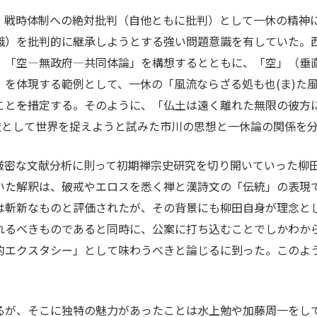
、戦時体制への絶対批判（自他ともに批判）として一休の精神
識）を批判的に継承しようとする強い問題意識を有していた。
、「空―無政府―共同体論」を構想するとともに、「空」（垂
を体現する範例として、一休の「風流ならざる処も也(ま)た風
と――を措定する。そのように、「仏土は遠く離れた無限の彼
」の構造として世界を捉えようと試みた市川の思想と一休論の関係を
厳密な文献分析に則って初期禅宗史研究を切り開いていった柳
いた解釈は、破戒やエロスを悉く禅と漢詩文の「伝統」の表現
斬新なものと評価されたが、その背景にも柳田自身が理念とした―
れるべきものであると同時に、公案に打ち込むことでしかわか
的エクスタシー」として味わうべきと論じるに到った。このよ
が、そこに独特の魅力があったことは水上勉や加藤周一をし