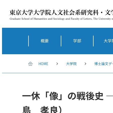
概要
学部
大学
HOME
大学院
博士論文デ
一休「像」の戦後史 
島 孝良）