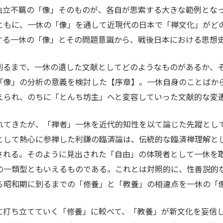
独立不羈の「像」そのものが、各自が思索する大きな範例とな
ともに、一休の「像」を通して近現代の日本で「禅文化」がど
する一休の「像」とその問題意識から、戦後日本における思想
到るまで、一休の遺した文献としてどのようなものがあるか、
「像」の分析の意義を検討した【序章】。一休自身のことばか
えられ、のちに「とんち坊主」へと変容していった文献的な変
れてきたが、「禅者」一休を近代的知性を以て論じた先蹤とし
として熱心に参禅した利鎌の臨済論は、伝統的な臨済禅理解と
される。そのように見出された「自由」の体現者として一休を
一類型ともいえるものである。これとは対照的に、性善説的な
から昭和期に到るまでの「修養」と「教養」の相違点を一休の「
に打ち立てていく「修養」に較べて、「教養」が新文化を妄信