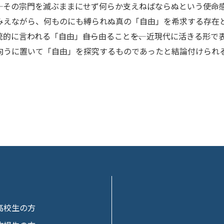
――と、その宗門を滅ぶままにせず何らか支えねばならぬという使
みえながら、何ものにも縛られぬ真の「自由」を希求する存在
的に言われる「自由」――自ら由ること――を、近現代に活きる形
向うに置いて「自由」を探究するものであったと結論付けられ
高校生の方