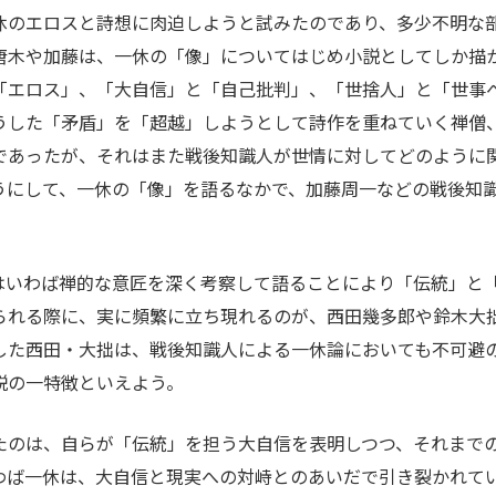
休のエロスと詩想に肉迫しようと試みたのであり、多少不明な部
。唐木や加藤は、一休の「像」についてはじめ小説としてしか描
「エロス」、「大自信」と「自己批判」、「世捨人」と「世事
うした「矛盾」を「超越」しようとして詩作を重ねていく禅僧
であったが、それはまた戦後知識人が世情に対してどのように
うにして、一休の「像」を語るなかで、加藤周一などの戦後知
はいわば禅的な意匠を深く考察して語ることにより「伝統」と
られる際に、実に頻繁に立ち現れるのが、西田幾多郎や鈴木大
した西田・大拙は、戦後知識人による一休論においても不可避
説の一特徴といえよう。
たのは、自らが「伝統」を担う大自信を表明しつつ、それまで
わば一休は、大自信と現実への対峙とのあいだで引き裂かれて