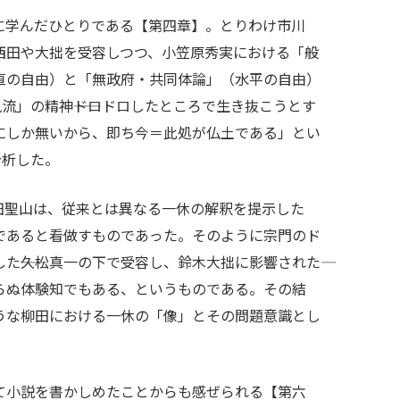
に学んだひとりである【第四章】。とりわけ市川
西田や大拙を受容しつつ、小笠原秀実における「般
直の自由）と「無政府・共同体論」（水平の自由）
流」の精神――ドロドロしたところで生き抜こうとす
方にしか無いから、即ち今＝此処が仏土である」とい
分析した。
田聖山は、従来とは異なる一休の解釈を提示した
であると看做すものであった。そのように宗門のド
―久松真一の下で受容し、鈴木大拙に影響された――
らぬ体験知でもある、というものである。その結
うな柳田における一休の「像」とその問題意識とし
て小説を書かしめたことからも感ぜられる【第六