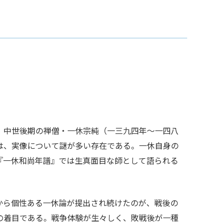
、中世後期の禅僧・一休宗純（一三九四年～一四八
は、実像について謎が多い存在である。一休自身の
『一休和尚年譜』では生真面目な師として語られる
から個性ある一休論が提出され続けたのが、戦後の
の着目である。戦争体験が生々しく、敗戦後が一種