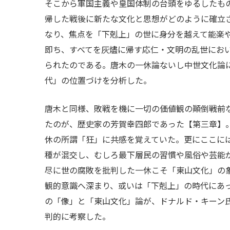
そこから軍国主義や皇国体制の台頭をゆるしたも
帰した戦後に新たな文化と思想がどのように確立
なり、焦点を「下剋上」の世に身分を越えて能楽
即ち、すべてを灰燼に帰す応仁・文明の乱世にお
られたのである。唐木の一休論ないし中世文化論
代」の位置づけを分析した。
唐木と同様、敗戦を機に一切の価値観の顚倒――戦
たのが、歴史家の芳賀幸四郎であった【第三章】
休の所謂「狂」に共感を覚えていた。更にここに
種が混交し、むしろ最下層民の習慣や風俗や芸能
尽に世の腐敗を批判した一休こそ「東山文化」の
観的意識へ深まり、或いは「下剋上」の時代にあ
の「像」と「東山文化」論が、ドナルド・キーン氏
判的に考察した。