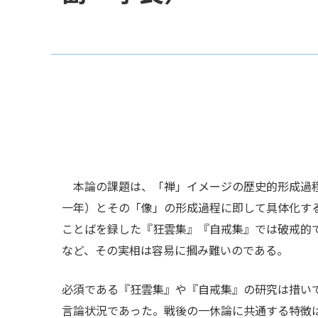
本論の課題は、「禅」イメージの歴史的形成過程
一年）とその「像」の形成過程に即して具体化す
ことばを録した『狂雲集』『自戒集』では破戒的
など、その実相は容易に摑み難いのである。
必須である『狂雲集』や『自戒集』の研究は措い
言論状況であった。戦後の一休論に共通する特徴