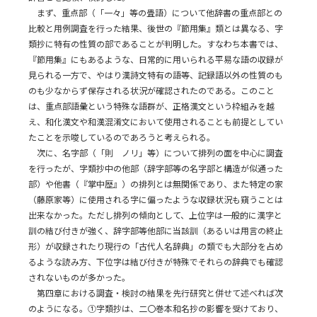
まず、重点部（「一々」等の畳語）について他辞書の重点部との
比較と用例調査を行った結果、後世の『節用集』類とは異なる、字
類抄に特有の性質の部であることが判明した。すなわち本書では、
『節用集』にもあるような、日常的に用いられる平易な語の収録が
見られる一方で、やはり漢詩文特有の語等、記録語以外の性質のも
のも少なからず保存される状況が確認されたのである。このこと
は、重点部語彙という特殊な語群が、正格漢文という枠組みを越
え、和化漢文や和漢混淆文において使用されることも前提としてい
たことを示唆しているのであろうと考えられる。
次に、名字部（「則 ノリ」等）について排列の面を中心に調査
を行ったが、字類抄中の他部（辞字部等の名字部と構造が似通った
部）や他書（『掌中歴』）の排列とは無関係であり、また特定の家
（藤原家等）に使用される字に偏ったような収録状況も窺うことは
出来なかった。ただし排列の傾向として、上位字は一般的に漢字と
訓の結び付きが強く、辞字部等他部に当該訓（あるいは用言の終止
形）が収録されたり現行の「古代人名辞典」の類でも大部分を占め
るような読み方、下位字は結び付きが特殊でそれらの辞典でも確認
されないものが多かった。
第四章における調査・検討の結果を先行研究と併せて述べれば次
のようになる。①字類抄は、二〇巻本和名抄の影響を受けており、