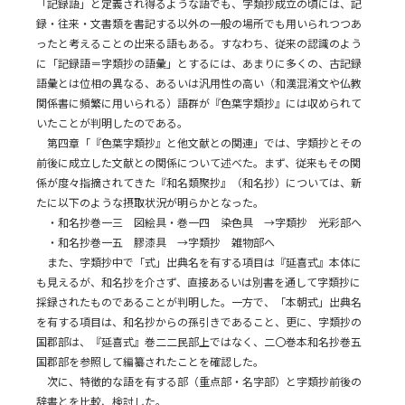
「記録語」と定義され得るような語でも、字類抄成立の頃には、記
録・往来・文書類を書記する以外の一般の場所でも用いられつつあ
ったと考えることの出来る語もある。すなわち、従来の認識のよう
に「記録語＝字類抄の語彙」とするには、あまりに多くの、古記録
語彙とは位相の異なる、あるいは汎用性の高い（和漢混淆文や仏教
関係書に頻繁に用いられる）語群が『色葉字類抄』には収められて
いたことが判明したのである。
第四章「『色葉字類抄』と他文献との関連」では、字類抄とその
前後に成立した文献との関係について述べた。まず、従来もその関
係が度々指摘されてきた『和名類聚抄』（和名抄）については、新
たに以下のような摂取状況が明らかとなった。
・和名抄巻一三 図絵具・巻一四 染色具 →字類抄 光彩部へ
・和名抄巻一五 膠漆具 →字類抄 雑物部へ
また、字類抄中で「式」出典名を有する項目は『延喜式』本体に
も見えるが、和名抄を介さず、直接あるいは別書を通して字類抄に
採録されたものであることが判明した。一方で、「本朝式」出典名
を有する項目は、和名抄からの孫引きであること、更に、字類抄の
国郡部は、『延喜式』巻二二民部上ではなく、二〇巻本和名抄巻五
国郡部を参照して編纂されたことを確認した。
次に、特徴的な語を有する部（重点部・名字部）と字類抄前後の
辞書とを比較、検討した。