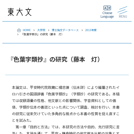
Choose
Language
MENU
HOME
大学院
博士論文データベース
2013年度
『色葉字類抄』の研究（藤本 灯）
『色葉字類抄』の研究（藤本 灯）
本論文は、平安時代院政期に橘忠兼（伝未詳）により編纂されたイ
ロハ引きの国語辞書『色葉字類抄』（字類抄）の研究である。本稿
では収録語彙の性格、他文献との影響関係、字音資料としての価
値、字類抄伝本の書誌といった点について調査、検討を行い、本書
の研究に従来欠けていた多角的な視点から本書の性質を捉え直すこ
とを試みた。
第一章「目的と方法」では、本研究の方法や目的、先行研究に言
及した。本論を通して、平安・鎌倉時代の他文献を比較の対象とす