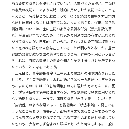
的な要素であるとも概括されていたが、名義抄との重複が、字類抄
の複数の表記の中でより当時一般的に用いられた表記であることを
考えると、名義抄との比較によって一概に訓読語の性格を非日常的
な語と位置付けることは適当ではなかったと言える。従来、畳字部
訓読語については、主に上記のような異質な部分（漢文訓読的要
素）が注目されていたため、それ以外の普通の語の存在が忘れられ
がちであったが、日常的に用いられ、それゆえに畳字部に収載され
たと思われる語も相当数存在していることが明らかとなった。畳字
部訓読語彙は雑多な語の集合でありつつも、辞書の利用という面か
ら見れば、当時の書記上の需要を備えた語を十分に含む語群であっ
たということになるであろう。
三点目に、畳字部長畳字（三字以上の熟語）の用例調査を行った
ところ、『今昔物語集』に現れた語が字類抄一九五語中二三語を占
め、またその中には『今昔物語集』のみに現れたものもあった。更
に、説話や仏教関係書に出現するが、古記録等には頻繁に用いられ
ない語群もあった。一方で、漢籍である『白氏文集』に出現する
「反魂香」のような語であっても説話集の『続古事談』に見られる
ようなこともあり、編纂者が、正格の漢文であることが求められる
ような高度な文章を離れて使用される可能性のある語と認識してい
たものも、少なからず含まれた語群であったと考えられる。一般に