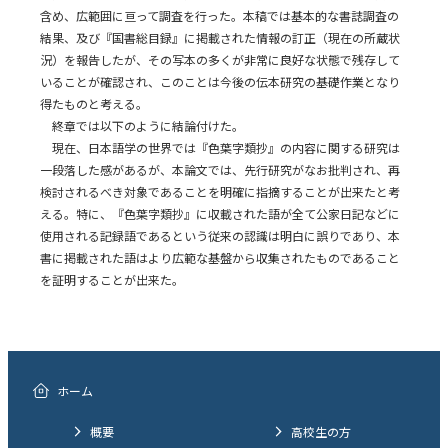
含め、広範囲に亘って調査を行った。本稿では基本的な書誌調査の
結果、及び『国書総目録』に掲載された情報の訂正（現在の所蔵状
況）を報告したが、その写本の多くが非常に良好な状態で残存して
いることが確認され、このことは今後の伝本研究の基礎作業となり
得たものと考える。
終章では以下のように結論付けた。
現在、日本語学の世界では『色葉字類抄』の内容に関する研究は
一段落した感があるが、本論文では、先行研究がなお批判され、再
検討されるべき対象であることを明確に指摘することが出来たと考
える。特に、『色葉字類抄』に収載された語が全て公家日記などに
使用される記録語であるという従来の認識は明白に誤りであり、本
書に掲載された語はより広範な基盤から収集されたものであること
を証明することが出来た。
ホーム
概要
高校生の方