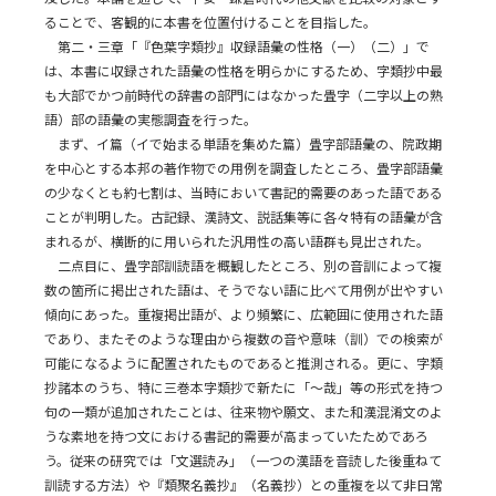
ることで、客観的に本書を位置付けることを目指した。
第二・三章「『色葉字類抄』収録語彙の性格（一）（二）」で
は、本書に収録された語彙の性格を明らかにするため、字類抄中最
も大部でかつ前時代の辞書の部門にはなかった畳字（二字以上の熟
語）部の語彙の実態調査を行った。
まず、イ篇（イで始まる単語を集めた篇）畳字部語彙の、院政期
を中心とする本邦の著作物での用例を調査したところ、畳字部語彙
の少なくとも約七割は、当時において書記的需要のあった語である
ことが判明した。古記録、漢詩文、説話集等に各々特有の語彙が含
まれるが、横断的に用いられた汎用性の高い語群も見出された。
二点目に、畳字部訓読語を概観したところ、別の音訓によって複
数の箇所に掲出された語は、そうでない語に比べて用例が出やすい
傾向にあった。重複掲出語が、より頻繁に、広範囲に使用された語
であり、またそのような理由から複数の音や意味（訓）での検索が
可能になるように配置されたものであると推測される。更に、字類
抄諸本のうち、特に三巻本字類抄で新たに「～哉」等の形式を持つ
句の一類が追加されたことは、往来物や願文、また和漢混淆文のよ
うな素地を持つ文における書記的需要が高まっていたためであろ
う。従来の研究では「文選読み」（一つの漢語を音読した後重ねて
訓読する方法）や『類聚名義抄』（名義抄）との重複を以て非日常