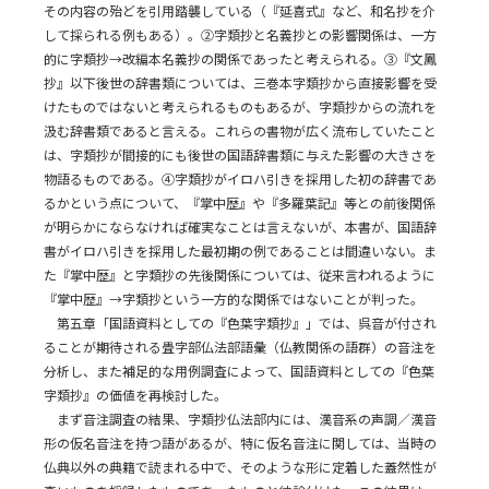
その内容の殆どを引用踏襲している（『延喜式』など、和名抄を介
して採られる例もある）。②字類抄と名義抄との影響関係は、一方
的に字類抄→改編本名義抄の関係であったと考えられる。③『文鳳
抄』以下後世の辞書類については、三巻本字類抄から直接影響を受
けたものではないと考えられるものもあるが、字類抄からの流れを
汲む辞書類であると言える。これらの書物が広く流布していたこと
は、字類抄が間接的にも後世の国語辞書類に与えた影響の大きさを
物語るものである。④字類抄がイロハ引きを採用した初の辞書であ
るかという点について、『掌中歴』や『多羅葉記』等との前後関係
が明らかにならなければ確実なことは言えないが、本書が、国語辞
書がイロハ引きを採用した最初期の例であることは間違いない。ま
た『掌中歴』と字類抄の先後関係については、従来言われるように
『掌中歴』→字類抄という一方的な関係ではないことが判った。
第五章「国語資料としての『色葉字類抄』」では、呉音が付され
ることが期待される畳字部仏法部語彙（仏教関係の語群）の音注を
分析し、また補足的な用例調査によって、国語資料としての『色葉
字類抄』の価値を再検討した。
まず音注調査の結果、字類抄仏法部内には、漢音系の声調／漢音
形の仮名音注を持つ語があるが、特に仮名音注に関しては、当時の
仏典以外の典籍で読まれる中で、そのような形に定着した蓋然性が