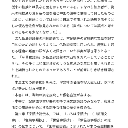
高いものを採録したものであったものと結論付けた。この結果は、
従来の指摘とは異なる面を示すものである。すなわち加点者が、従
来の指摘通り漢音系の語を殆ど中国の韻書に依拠して付したものと
は別に、仏教語については当代に日本で使用された語形を示そうと
した仮名音注例が散見されたのである（声点については誤点と考え
られるものも少なくなかった）。
また仏法部語彙の用例調査では、古記録等の実用的な文章を記す
目的のための語というよりは、仏教説話等に用いられ、庶民にも通
じる程度の難度の語が多く収録されていた事実が浮き彫りとなっ
た。『今昔物語集』が仏法部語彙の六四％をカバーしていることか
らも、その多くは和漢混淆文のような素地の文章にも用いられるこ
とを期待されたものであったであろうことが前章に引き続き確認さ
れた。
本章までの調査検討を元に、字類抄の価値を捉え直せば、以下の
点が新たに付与出来る。
・本書には、当時の姿を反映した仮名音注が存する。
・本書は、記録語や古い要素を持つ漢文訓読語のみならず、和漢混
淆文の用語を始めとする雑多な性質の語句を収める。
第六章「字類抄諸伝本」では、『いろは字類抄』（『節用文
字』、『色葉字類抄』、『世俗字類抄』、『伊呂波字類抄』の総
称）の伝本について、『国書総目録』に示された写本の所蔵機関を