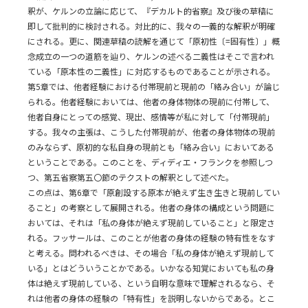
釈が、ケルンの立論に応じて、『デカルト的省察』及び後の草稿に
即して批判的に検討される。対比的に、我々の一義的な解釈が明確
にされる。更に、関連草稿の読解を通じて「原初性〔=固有性〕」概
念成立の一つの道筋を辿り、ケルンの述べる二義性はそこで言われ
ている「原本性の二義性」に対応するものであることが示される。
第5章では、他者経験における付帯現前と現前の「絡み合い」が論じ
られる。他者経験においては、他者の身体物体の現前に付帯して、
他者自身にとっての感覚、現出、感情等が私に対して「付帯現前」
する。我々の主張は、こうした付帯現前が、他者の身体物体の現前
のみならず、原初的な私自身の現前とも「絡み合い」においてある
ということである。このことを、ディディエ・フランクを参照しつ
つ、第五省察第五〇節のテクストの解釈として述べた。
この点は、第6章で「原創設する原本が絶えず生き生きと現前してい
ること」の考察として展開される。他者の身体の構成という問題に
おいては、それは「私の身体が絶えず現前していること」と限定さ
れる。フッサールは、このことが他者の身体の経験の特有性をなす
と考える。問われるべきは、その場合「私の身体が絶えず現前して
いる」とはどういうことかである。いかなる知覚においても私の身
体は絶えず現前している、という自明な意味で理解されるなら、そ
れは他者の身体の経験の「特有性」を説明しないからである。とこ