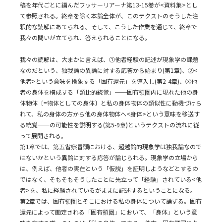
稿を年代ごとに編んだフッサーリアーナ第13-15巻が<資料集>とし
て参照される。終章を除く本論全体が、このテクストのそうした注
釈的な読解にあてられる。そして、こうした作業を通じて、終章で
我々の問いが立てられ、答えられることになる。
我々の読解は、大まかに言えば、①他者経験の記述が現象学の課題
なのだという、独我論の異論に対する応答から始まり(第1章)、②<
他者>という意味を捨象する「固有還元」を導入し(第2-4章)、③他
者の身体を構成する「類比的統覚」──固有領圏内に現れた他の身
体物体〔=物体としての身体〕と私の身体物体の類似性に動機づけら
れて、私の身体の方から他の身体物体へ<身体>という意味を移送す
る統覚──の可能性を説明する(第5-9章)というテクストの流れに従
って展開される。
第1章では、第五省察冒頭における、超越論的現象学は独我論なので
はないかという異論に対する応答が論じられる。現象学の立場から
は、例えば、他者の実在という「仮説」を証明しようなどとするの
ではなく、そもそもそうしたことに先立って「経験」されている<他
者>を、私に経験されているがままに記述するということになる。
第2章では、固有領圏とそこにおける私の身体について論ずる。固有
還元によって画定される「固有領圏」において、「身体」という意