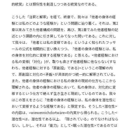
的統覚」とは類似性を創造しつつある統覚なのである。
こうした「注釈と解釈」を経て、終章で、我々は「他者の身体の経
験とは私のどのような経験か」という問題に辿り着く。それは、第2
章以来みてきた他者構成の問題を、再び、第1章でみた他者経験の記
述という課題の内に引き戻してみてなった問いである。これに対し
て我々は、「他者とは私の変様である」というよく知られたフッサ
ールの公式を相関的に言い換えつつ、「他者の身体の経験とは、私
の身体を対化的に変様する経験である」と答える。<他者経験におけ
る私の変様(「対化」)が、取りも直さず他者経験に他ならない(すな
わち、他者経験に対する「原創設」である)>というこの理解の内
で、原創設と対化の<矛盾>が具体的かつ統一的に解釈されている。
また、他者の身体の経験における私の身体の現前の仕方もここから
理解される。他者の身体の経験において、私の身体は、対化的に変
様するという仕方で絶えず生き生きと現前しているのである。我々
はこの答えをさらに「他者の身体の経験とは、私の身体を潜在性に
おいて変様するような経験である」と限定する。そうした<潜在性>
の内容は、»wiewennichdortwäre«の内実から得られる。こうした<
潜在性>は、潜在性である以上、「隠されている」のでなければなら
ない。しかし、それは「能力」として<眠った潜在性>であるのでは