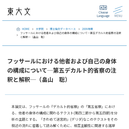
Choose
Language
MENU
HOME
大学院
博士論文データベース
2009年度
フッサールにおける他者および自己の身体の構成について─第五デカルト的省察の注釈
と解釈─（畠山 聡）
フッサールにおける他者および自己の身体
の構成について─第五デカルト的省察の注
釈と解釈─（畠山 聡）
本論文は、フッサールの『デカルト的省察』の「第五省察」におけ
る、他者の身体の構成に関わるテクスト(第四二節から第五四節)を分
析の主題とする。「きわめて迷宮的」(デリダ)なこのテクストをその
叙述の流れに密着して読み解くために、相互主観性に関連する諸草