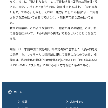
なく、まさに「隠されたもの」として作動する<目覚めた潜在性>で
ある。また、こうした<潜在性>は、潜在性である以上、「なじまれ
たもの」である。しかし、それは「能力」として<自我によって実現
されうる潜在性>であるのではなく、<想起不可能な潜在性>であ
る。
我々の結論は、このような意味で、「他者の身体の構成」とは、私
の潜在性において、「私の身体の構成」であるということになるだ
ろう。
補論Ⅰは、本論中(第6章第4節、終章第4節)で言及した「思弁的思考
の問題」を、フッサールの想起論に即して展開したものである。補
論Ⅱは、私の身体の物体化(第9章第4節)についての「1914年あるい
は1915年のテクスト群」における考え方を論じたものである。
ホーム
概要
高校生の方