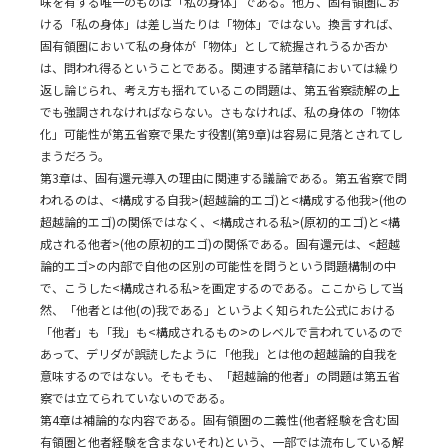
味を有する唯一のものは「私の身体」である。他方、固有領圏にお
ける「私の身体」は差し当たりは「物体」ではない。換言すれば、
固有領圏において私の身体が「物体」として統握されうるか否か
は、問われ得るということである。関連する諸草稿においては繰り
返し論じられ、考え方も揺れているこの問題は、第五省察読解の上
でも強調されなければならない。さもなければ、私の身体の「物体
化」可能性が第五省察で果たす役割(第9章)は容易に見落とされてし
まうだろう。
第3章は、固有還元導入の理由に関連する議論である。第五省察で問
われるのは、<構成する自我>(超越論的エゴ)と<構成する他我>(他の
超越論的エゴ)の関係ではなく、<構成される私>(原初的エゴ)と<構
成される他者>(他の原初的エゴ)の関係である。固有還元は、<超越
論的エゴ>の内部で自他の区別の可能性を問うという問題構制の中
で、こうした<構成される私>を画定するのである。ここからして当
然、「他者とは他(の)我である」というよく知られた公式における
「他者」も「我」も<構成されるもの>のレベルで言われているので
あって、デリダが誤読したように「他我」とは他の超越論的自我を
意味するのではない。そもそも、「超越論的他者」の問題は第五省
察では立てられていないのである。
第4章は補論的な内容である。固有領圏の二義性(他者経験を含む固
有領圏と他者経験を含まないそれ)という、一部では流布している解