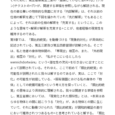
ン)テクストの<穴>が、関連する草稿を参照しながら解読される。現
在の振る舞いの物体的な側面に対する「内部解釈」は、それ以前の
位相の解釈を通じて下図を描かれていた「先行解釈」でもあること
によって、それ以前の位相の解釈を「充実する」ということ。この
ような意味で<解釈が解釈を充実する>ことが、他者経験の現実性を
維持するのである。
第9章では、「類比的統覚」を動機づける「現象的対化」が具体的に
記述されている、第五三節及び第五四節冒頭が読解される。そこで
は、私と他者の身体物体間の、「零現出」相互の、また、「外的現
出」相互の「対化」が、「私がそこにいるとしたら
wennichdortwäre」という<潜在性の次元>を引き合いに出すことに
よって説明されている。それゆえ、ここで初めて「類比的統覚」の
可能性が説明されたと我々は解するのであるが、実は、ここで「対
化」の可能性が前提している、<固有領圏における私の身体の「物
体」としての統握可能性>という考え方を探っていくと、「類比的統
覚」の意味はより具体的に理解される。我々は関連する草稿を参照
し、第五省察においては、「現実化された類似性」とは、<本来はあ
らゆる物体との間に起こりうる「対化」が、ある物体との間に生じ
ていて、それに動機づけられた「類比的統覚」が調和的確証の進行
において維持されつつあるもの>と思考されていると解する。「類比