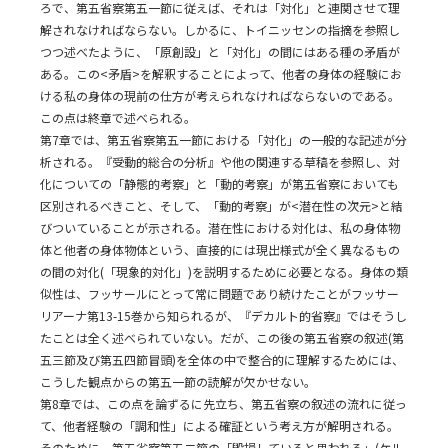
ろで、第五省察第五一節に従えば、それは「対化」と連関させて理
解されなければならない。しかるに、トイニッセンの指摘を参照し
つつ述べたように、「原創設」と「対化」の間にはある種の矛盾が
ある。この<矛盾>を解釈することによって、他者の身体の経験にお
ける私の身体の現前の仕方が考えられなければならないのである。
この点は終章で述べられる。
第7章では、第五省察第五一節における「対化」の一般的な記述が分
析される。『受動的総合の分析』や他の関連する草稿を参照し、対
化についての「静態的考察」と「動的考察」が第五省察においても
区別されるべきこと、そして、「動的考察」が<潜在性の次元>と結
びついていることが示される。潜在性における対化は、私の身体物
体と他者の身体物体という、直接的には現出様式が全く異なるもの
の間の対化(「現象的対化」)を説明するために必要となる。身体の類
似性は、フッサールにとって常に問題であり続けたことがフッサー
リアーナ第13-15巻から知られるが、『デカルト的省察』ではそうし
たことは全く述べられていない。だが、この後の第五省察の叙述(第
五三節及び第五四節冒頭)を全体の中で整合的に理解するためには、
こうした観点からの第五一節の読解が欠かせない。
第8章では、この点を論ずるに先立ち、第五省察の叙述の流れに従っ
て、他者経験の「調和性」による確証という考え方が解明される。
そのために、第五省察第五二節の「毀損していると思われる」(ケル