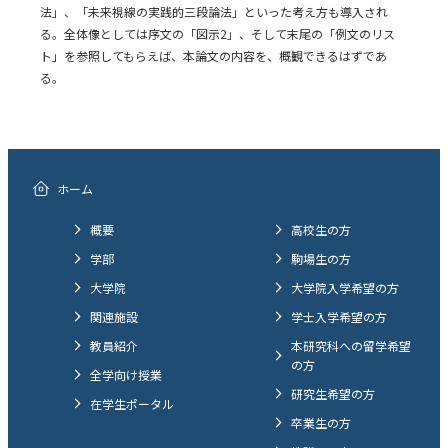
法」、「未来視線の実践的三段論法」といった考え方も導入され
る。全体像としては序文の「図示2」、そして末尾の「例文のリス
ト」を参照してもらえば、本論文の内容を、概観できるはずであ
る。
ホーム
概要
高校生の方
学部
駒場生の方
大学院
大学院入学希望の方
関連施設
学士入学希望の方
教員紹介
本研究科への留学希望
の方
全学向け授業
研究生希望の方
在学生ポータル
卒業生の方