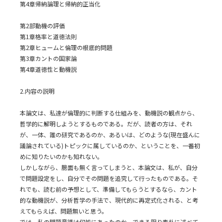
第4章帰納論理と帰納的正当化
第2部動機の評価
第1章格率と道徳法則
第2章ヒュームと倫理の根底的問題
第3章カントの国家論
第4章道徳性と動機説
2.内容の説明
本論文は、私達が倫理的に判断する仕組みを、動機説の観点から、
哲学的に解明しようとするものである。だが、読者の方は、それ
が、一体、誰の研究であるのか、あるいは、どのような(現在盛んに
議論されている)トピックに属しているのか、ということを、一番初
めに知りたいのかも知れない。
しかしながら、臆面も無く言ってしまうと、本論文は、私が、自分
で問題設定をし、自分でその問題を追究して行ったものである。そ
れでも、読む前の予想として、準備してもらうとするなら、カント
的な動機説が、分析哲学の手法で、現代的に再定式化される、と考
えてもらえば、問題無いと思う。
では、私の問題意識は何処にあったのか、できる限り素朴に述べて