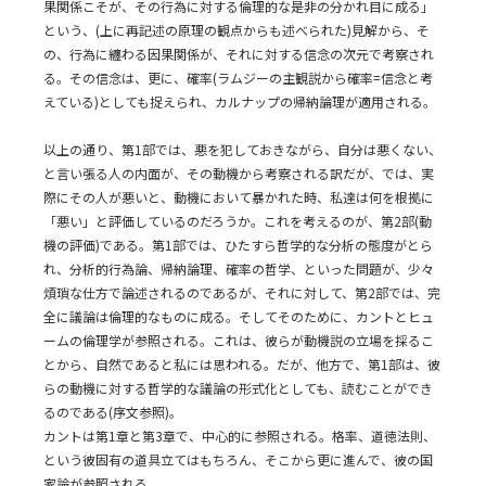
果関係こそが、その行為に対する倫理的な是非の分かれ目に成る」
という、(上に再記述の原理の観点からも述べられた)見解から、そ
の、行為に纏わる因果関係が、それに対する信念の次元で考察され
る。その信念は、更に、確率(ラムジーの主観説から確率=信念と考
えている)としても捉えられ、カルナップの帰納論理が適用される。
以上の通り、第1部では、悪を犯しておきながら、自分は悪くない、
と言い張る人の内面が、その動機から考察される訳だが、では、実
際にその人が悪いと、動機において暴かれた時、私達は何を根拠に
「悪い」と評価しているのだろうか。これを考えるのが、第2部(動
機の評価)である。第1部では、ひたすら哲学的な分析の態度がとら
れ、分析的行為論、帰納論理、確率の哲学、といった問題が、少々
煩瑣な仕方で論述されるのであるが、それに対して、第2部では、完
全に議論は倫理的なものに成る。そしてそのために、カントとヒュ
ームの倫理学が参照される。これは、彼らが動機説の立場を採るこ
とから、自然であると私には思われる。だが、他方で、第1部は、彼
らの動機に対する哲学的な議論の形式化としても、読むことができ
るのである(序文参照)。
カントは第1章と第3章で、中心的に参照される。格率、道徳法則、
という彼固有の道具立てはもちろん、そこから更に進んで、彼の国
家論が参照される。