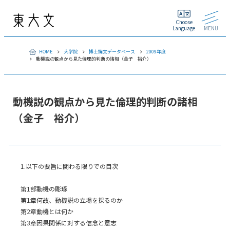
Choose
Language
MENU
HOME
大学院
博士論文データベース
2009年度
動機説の観点から見た倫理的判断の諸相（金子 裕介）
動機説の観点から見た倫理的判断の諸相
（金子 裕介）
1.以下の要旨に関わる限りでの目次
第1部動機の彫琢
第1章何故、動機説の立場を採るのか
第2章動機とは何か
第3章因果関係に対する信念と意志