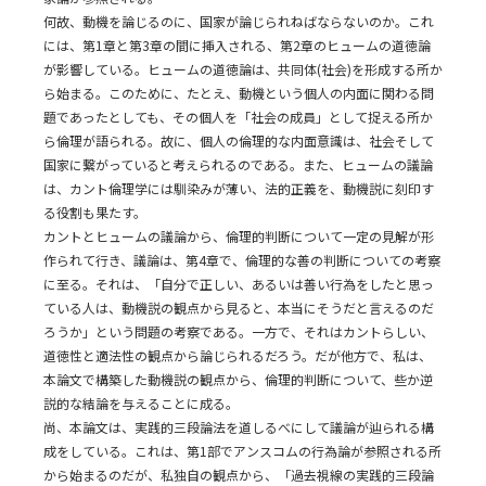
何故、動機を論じるのに、国家が論じられねばならないのか。これ
には、第1章と第3章の間に挿入される、第2章のヒュームの道徳論
が影響している。ヒュームの道徳論は、共同体(社会)を形成する所か
ら始まる。このために、たとえ、動機という個人の内面に関わる問
題であったとしても、その個人を「社会の成員」として捉える所か
ら倫理が語られる。故に、個人の倫理的な内面意識は、社会そして
国家に繋がっていると考えられるのである。また、ヒュームの議論
は、カント倫理学には馴染みが薄い、法的正義を、動機説に刻印す
る役割も果たす。
カントとヒュームの議論から、倫理的判断について一定の見解が形
作られて行き、議論は、第4章で、倫理的な善の判断についての考察
に至る。それは、「自分で正しい、あるいは善い行為をしたと思っ
ている人は、動機説の観点から見ると、本当にそうだと言えるのだ
ろうか」という問題の考察である。一方で、それはカントらしい、
道徳性と適法性の観点から論じられるだろう。だが他方で、私は、
本論文で構築した動機説の観点から、倫理的判断について、些か逆
説的な結論を与えることに成る。
尚、本論文は、実践的三段論法を道しるべにして議論が辿られる構
成をしている。これは、第1部でアンスコムの行為論が参照される所
から始まるのだが、私独自の観点から、「過去視線の実践的三段論