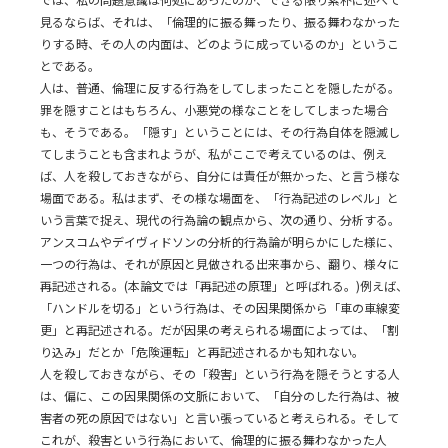
見るならば、それは、「倫理的に振る舞ったり、振る舞わなかった
りする時、その人の内面は、どのように成っているのか」というこ
とである。
人は、普通、倫理に反する行為をしてしまったことを隠したがる。
罪を隠すことはもちろん、小悪党の様なことをしてしまった場合
も、そうである。「隠す」ということには、その行為自体を隠滅し
てしまうことも含まれようが、私がここで考えているのは、例え
ば、人を殺しておきながら、自分には責任が無かった、と言う様な
場面である。私はまず、その様な場面を、「行為記述のレベル」と
いう言葉で捉え、現代の行為論の観点から、次の通り、分析する。
アンスコムやデイヴィドソンの分析的行為論が明らかにした様に、
一つの行為は、それが原因と見做される出来事から、翻り、様々に
再記述される。(本論文では「再記述の原理」と呼ばれる。)例えば、
「ハンドルを切る」という行為は、その因果関係から「車の車線変
更」と再記述される。だが因果の考えられる場面によっては、「割
り込み」だとか「危険運転」と再記述されるかも知れない。
人を殺しておきながら、その「殺害」という行為を隠そうとする人
は、偏に、この因果関係の文脈において、「自分のした行為は、被
害者の死の原因ではない」と言い張っていると考えられる。そして
これが、殺害という行為において、倫理的に振る舞わなかった人