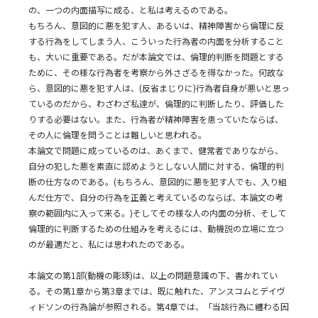
の、一つの内面描写に成る、と私は考えるのである。
もちろん、意図的に悪を犯す人、あるいは、精神障害から倫理に反
する行為をしてしまう人、こういった行為者の内面を分析すること
も、大いに重要である。だが本論文では、倫理的判断を問題とする
ために、その様な行為者を考察から外さざるを得なかった。何故な
ら、意図的に悪を犯す人は、(反省まじりに)行為者自身が悪いと思っ
ているのだから、わざわざ私達が、倫理的に判断したり、評価した
りする必要はない。また、行為者が精神障害を患っていたならば、
その人に倫理を問うことは難しいと思われる。
本論文で問題に成っているのは、あくまで、健常者でありながら、
自分の犯した悪を素直に認めようとしない人間に対する、倫理的判
断の仕方なのである。(もちろん、意図的に悪を犯す人でも、入り組
んだ仕方で、自分の行為を正義と考えているのならば、本論文の考
察の範囲内に入って来る。)そしてその様な人の内面の分析、そして
倫理的に判断するための仕組みを考えるには、動機説の立場に立つ
のが最適だと、私には思われたのである。
本論文の第1部(動機の彫琢)は、以上の問題意識の下、書かれてい
る。その第1章から第3章までは、既に触れた、アンスコムとデイヴ
ィドソンの行為論が参照される。第4章では、「当該行為に纏わる因