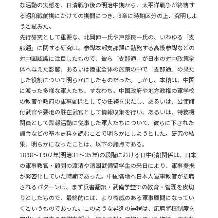
な活動の実態を、日清戦争後の明治中期から、太平洋戦争が終結す
る昭和戦前期にかけての期間につき、8章に時期区分の上、究明しよ
うと試みた。
先行研究として重要な、北岡伸一氏や戸部良一氏の、いわゆる「支
那通」に関する研究は、参謀本部支那課に勤務する高級参謀などの
対中国認識に注目したもので、彼ら「支那通」が日本の対中政策全
体へ与えた影響、あるいは陸軍全体の施策の中で「支那通」の果た
した役割について明らかにしたものだった。しかし、本稿は、中国
に渡った多様な軍人たち、すなわち、中国政府や地方政権の軍学校
の教官や政府の軍事顧問としての任務を果たし、あるいは、公使館
付武官や要地の駐在武官として情報収集を行い、あるいは、特務機
関員として諜報活動に従事した軍人たちについて、彼らに下された
訓令などの基本史料を読むことで明らかにしようとした。研究の結
果、明らかになったことは、以下の諸点である。
1898～1902年(明治31～35年)の段階における日中(清)関係は、日本
の軍事教官・顧問の渡清や清国武備留学生の来日により、軍事提携
が緊密化していた時期であった。中国各地へ日本人軍事教官が招聘
されるパターンは、まず兵書翻訳・武備学堂での教育・管理を皮切
りとしたもので、最終的には、より権威のある軍事顧問になってい
くというものであった。このような昇進の過程は、応聘將校制度を