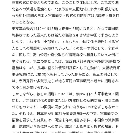
軍事教官に切替えたのである。このことを主因として、これまで湖
北省への派遣を濫觴とし、北京政府の支配地域に多大の影響力をも
った約14年間の日本人軍事顧問・教官の招聘制度はほぼ終止符を打
つこととなる。
辛亥革命後の1912～1918年(大正元～8年)になると、かつて清国応
聘將校であった軍人たちは新たな職務を引き続き中国に求めるよう
になり、いわゆる「支那通」、すなわち対中国関係を専門とする軍
人としての履歴を歩み続けていった。その第一の例として、辛亥革
命に際して、高山公通や嘉悦敏らが情報将校へ転身していった例が
挙げられる。第二の例としては、坂西利八郎や青木宣純(応聘將校の
経験はないが、長期に亘り公使館附武官として在勤)が、大総統府軍
事研究員(または顧問)へ転身していった例がある。第三の例として
は、寺西秀武や多賀宗之らが地方軍閥の軍事顧問へ新たに招聘され
てゆく例が挙げられる。
しかしながら、彼らの招聘については、個々の日本人軍事教官・顧
問と、北京政府時代の要路または地方軍閥との私的交誼・関係に基
づくものであり、中国側の国家方針に沿うものでは必ずしもなかっ
た。それゆえ、日本側が対華21か条要求第5号の中で、軍事顧問の
招聘を要求した背景には、明治末年の川喜多事件、中国側の減俸要
求、応聘制から派遣制への変更、廕昌による日本人教官の解雇、ド
イツ人教官の招聘など、この間の日中関係の一連の悪化を背景に、