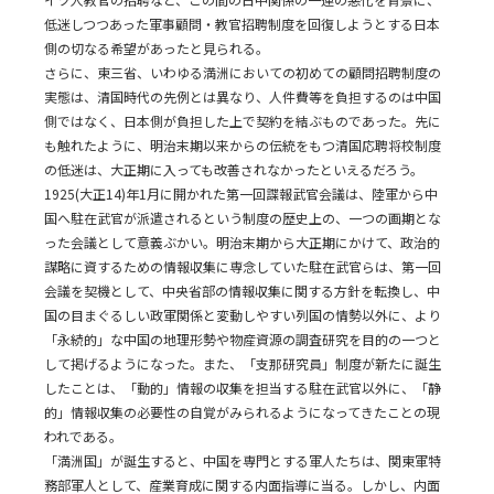
低迷しつつあった軍事顧問・教官招聘制度を回復しようとする日本
側の切なる希望があったと見られる。
さらに、東三省、いわゆる満洲においての初めての顧問招聘制度の
実態は、清国時代の先例とは異なり、人件費等を負担するのは中国
側ではなく、日本側が負担した上で契約を結ぶものであった。先に
も触れたように、明治末期以来からの伝統をもつ清国応聘将校制度
の低迷は、大正期に入っても改善されなかったといえるだろう。
1925(大正14)年1月に開かれた第一回諜報武官会議は、陸軍から中
国へ駐在武官が派遣されるという制度の歴史上の、一つの画期とな
った会議として意義ぶかい。明治末期から大正期にかけて、政治的
謀略に資するための情報収集に専念していた駐在武官らは、第一回
会議を契機として、中央省部の情報収集に関する方針を転換し、中
国の目まぐるしい政軍関係と変動しやすい列国の情勢以外に、より
「永続的」な中国の地理形勢や物産資源の調査研究を目的の一つと
して掲げるようになった。また、「支那研究員」制度が新たに誕生
したことは、「動的」情報の収集を担当する駐在武官以外に、「静
的」情報収集の必要性の自覚がみられるようになってきたことの現
われである。
「満洲国」が誕生すると、中国を専門とする軍人たちは、関東軍特
務部軍人として、産業育成に関する内面指導に当る。しかし、内面