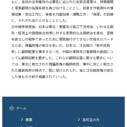
もに、各地の治安維持の必要性に迫られた支那派遣軍は、特務機関
と軍事顧問の指揮系統を再び分けることとし、前者を作戦資料の情
報収集・宣伝工作に、後者を内面指導・謀略工作・「偽軍」の訓練
に、それぞれ当たらせることとした。
日中戦争勃発後、日本は華北・蒙疆及び長江下流地域、いわゆる国
防・経済上の強度結合地帯に対する実質的な占領統治を進め、宣戦
布告なしの戦争であったために軍政施行ができない欠陥をカバーす
るため、傀儡政権の樹立を急いだ。日本は、汪兆銘の「新中央政
府」に顧問配置を要求する一方、中国の軍隊及び警察隊の建設につ
いても顧問招聘を要求した。これらの顧問派遣に関する要求につい
ては、華北に樹立された傀儡政権の臨時政府、華中に同じく樹立さ
れた維新政府の時点で、既に受け入れられ、後に汪兆銘政権が成立
した後も引き続き踏襲されていった。
ホーム
概要
高校生の方