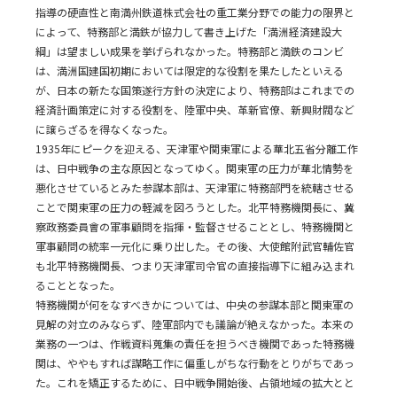
指導の硬直性と南満州鉄道株式会社の重工業分野での能力の限界と
によって、特務部と満鉄が協力して書き上げた「満洲経済建設大
綱」は望ましい成果を挙げられなかった。特務部と満鉄のコンビ
は、満洲国建国初期においては限定的な役割を果たしたといえる
が、日本の新たな国策遂行方針の決定により、特務部はこれまでの
経済計画策定に対する役割を、陸軍中央、革新官僚、新興財閥など
に譲らざるを得なくなった。
1935年にピークを迎える、天津軍や関東軍による華北五省分離工作
は、日中戦争の主な原因となってゆく。関東軍の圧力が華北情勢を
悪化させているとみた参謀本部は、天津軍に特務部門を統轄させる
ことで関東軍の圧力の軽減を図ろうとした。北平特務機関長に、冀
察政務委員會の軍事顧問を指揮・監督させることとし、特務機関と
軍事顧問の統率一元化に乗り出した。その後、大使館附武官輔佐官
も北平特務機関長、つまり天津軍司令官の直接指導下に組み込まれ
ることとなった。
特務機関が何をなすべきかについては、中央の参謀本部と関東軍の
見解の対立のみならず、陸軍部内でも議論が絶えなかった。本来の
業務の一つは、作戦資料蒐集の責任を担うべき機関であった特務機
関は、ややもすれば謀略工作に偏重しがちな行動をとりがちであっ
た。これを矯正するために、日中戦争開始後、占領地域の拡大とと