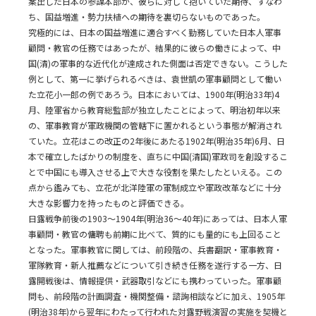
案出した日本の参謀本部が、彼らに対して抱いていた期待、すなわ
ち、国益増進・勢力扶植への期待を裏切らないものであった。
究極的には、日本の国益増進に適合すべく勤務していた日本人軍事
顧問・教官の任務ではあったが、結果的に彼らの働きによって、中
国(清)の軍事的な近代化が達成された側面は否定できない。こうした
例として、第一に挙げられるべきは、袁世凱の軍事顧問として働い
た立花小一郎の例であろう。日本においては、1900年(明治33年)4
月、陸軍省から教育総監部が独立したことによって、明治初年以来
の、軍事教育が軍政機関の管轄下に置かれるという事態が解消され
ていた。立花はこの改正の2年後にあたる1902年(明治35年)6月、日
本で確立したばかりの制度を、直ちに中国(清国)軍政司を創設するこ
とで中国にも導入させる上で大きな役割を果たしたといえる。この
点から鑑みても、立花が北洋陸軍の軍制成立や軍政改革などに十分
大きな影響力を持ったものと評価できる。
日露戦争前後の1903～1904年(明治36～40年)にあっては、日本人軍
事顧問・教官の傭聘も前期に比べて、質的にも量的にも上回ること
となった。軍事教官に関しては、前段階の、兵書翻訳・軍事教育・
軍隊教育・新人推薦などについて引き続き任務を遂行する一方、日
露開戦後は、情報提供・武器取引などにも携わっていった。軍事顧
問も、前段階の計画調査・機関整備・諮詢相談などに加え、1905年
(明治38年)から翌年にわたって行われた対露野戦演習の実施を契機と