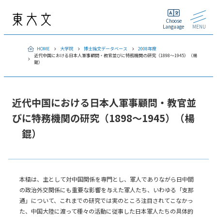
Choose
Language
MENU
HOME
大学院
博士論文データベース
2008年度
近代中国における日本人軍事顧問・教官並びに特務機関の研究（1898～1945）（楊
錕）
近代中国における日本人軍事顧問・教官並
びに特務機関の研究（1898～1945）（楊
錕）
本稿は、主として対中国関係を専門とし、軍人でありながら日中間
の政治外交関係にも重要な影響を与えた軍人たち、いわゆる「支那
通」について、これまでの研究では実のところ注目されてこなかっ
た、中国大陸に渡って種々の活動に従事した日本軍人たちの具体的