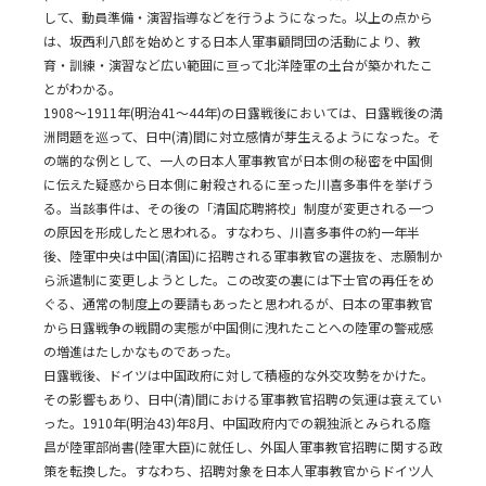
して、動員準備・演習指導などを行うようになった。以上の点から
は、坂西利八郎を始めとする日本人軍事顧問団の活動により、教
育・訓練・演習など広い範囲に亘って北洋陸軍の土台が築かれたこ
とがわかる。
1908～1911年(明治41～44年)の日露戦後においては、日露戦後の満
洲問題を巡って、日中(清)間に対立感情が芽生えるようになった。そ
の端的な例として、一人の日本人軍事教官が日本側の秘密を中国側
に伝えた疑惑から日本側に射殺されるに至った川喜多事件を挙げう
る。当該事件は、その後の「清国応聘將校」制度が変更される一つ
の原因を形成したと思われる。すなわち、川喜多事件の約一年半
後、陸軍中央は中国(清国)に招聘される軍事教官の選抜を、志願制か
ら派遣制に変更しようとした。この改変の裏には下士官の再任をめ
ぐる、通常の制度上の要請もあったと思われるが、日本の軍事教官
から日露戦争の戦闘の実態が中国側に洩れたことへの陸軍の警戒感
の増進はたしかなものであった。
日露戦後、ドイツは中国政府に対して積極的な外交攻勢をかけた。
その影響もあり、日中(清)間における軍事教官招聘の気運は衰えてい
った。1910年(明治43)年8月、中国政府内での親独派とみられる廕
昌が陸軍部尚書(陸軍大臣)に就任し、外国人軍事教官招聘に関する政
策を転換した。すなわち、招聘対象を日本人軍事教官からドイツ人