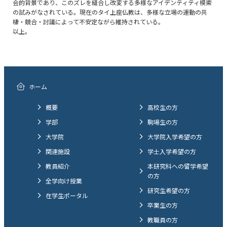
会的背景であり、このズレを縫合し改変する多様なアイデンティティ模索
の試みがなされている。現在のタイ上座仏教は、多様な立場の運動の共
棲・競合・討議によって不安定ながら維持されている。
以上。
ホーム
概要
高校生の方
学部
駒場生の方
大学院
大学院入学希望の方
関連施設
学士入学希望の方
教員紹介
本研究科への留学希望
の方
全学向け授業
研究生希望の方
在学生ポータル
卒業生の方
教職員の方