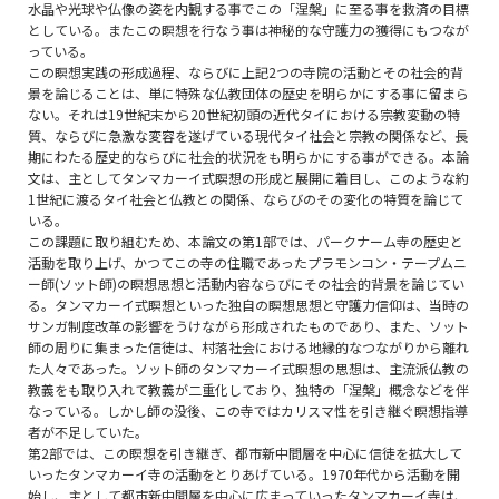
水晶や光球や仏像の姿を内観する事でこの「涅槃」に至る事を救済の目標
としている。またこの瞑想を行なう事は神秘的な守護力の獲得にもつなが
っている。
この瞑想実践の形成過程、ならびに上記2つの寺院の活動とその社会的背
景を論じることは、単に特殊な仏教団体の歴史を明らかにする事に留まら
ない。それは19世紀末から20世紀初頭の近代タイにおける宗教変動の特
質、ならびに急激な変容を遂げている現代タイ社会と宗教の関係など、長
期にわたる歴史的ならびに社会的状況をも明らかにする事ができる。本論
文は、主としてタンマカーイ式瞑想の形成と展開に着目し、このような約
1世紀に渡るタイ社会と仏教との関係、ならびのその変化の特質を論じて
いる。
この課題に取り組むため、本論文の第1部では、パークナーム寺の歴史と
活動を取り上げ、かつてこの寺の住職であったプラモンコン・テープムニ
ー師(ソット師)の瞑想思想と活動内容ならびにその社会的背景を論じてい
る。タンマカーイ式瞑想といった独自の瞑想思想と守護力信仰は、当時の
サンガ制度改革の影響をうけながら形成されたものであり、また、ソット
師の周りに集まった信徒は、村落社会における地縁的なつながりから離れ
た人々であった。ソット師のタンマカーイ式瞑想の思想は、主流派仏教の
教義をも取り入れて教義が二重化しており、独特の「涅槃」概念などを伴
なっている。しかし師の没後、この寺ではカリスマ性を引き継ぐ瞑想指導
者が不足していた。
第2部では、この瞑想を引き継ぎ、都市新中間層を中心に信徒を拡大して
いったタンマカーイ寺の活動をとりあげている。1970年代から活動を開
始し、主として都市新中間層を中心に広まっていったタンマカーイ寺は、