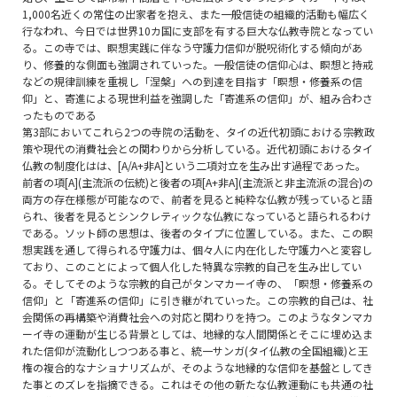
1,000名近くの常住の出家者を抱え、また一般信徒の組織的活動も幅広く
行なわれ、今日では世界10カ国に支部を有する巨大な仏教寺院となってい
る。この寺では、瞑想実践に伴なう守護力信仰が脱呪術化する傾向があ
り、修養的な側面も強調されていった。一般信徒の信仰心は、瞑想と持戒
などの規律訓練を重視し「涅槃」への到達を目指す「瞑想・修養系の信
仰」と、寄進による現世利益を強調した「寄進系の信仰」が、組み合わさ
ったものである
第3部においてこれら2つの寺院の活動を、タイの近代初頭における宗教政
策や現代の消費社会との関わりから分析している。近代初頭におけるタイ
仏教の制度化はは、[A/A+非A]という二項対立を生み出す過程であった。
前者の項[A](主流派の伝統)と後者の項[A+非A](主流派と非主流派の混合)の
両方の存在様態が可能なので、前者を見ると純粋な仏教が残っていると語
られ、後者を見るとシンクレティックな仏教になっていると語られるわけ
である。ソット師の思想は、後者のタイプに位置している。また、この瞑
想実践を通して得られる守護力は、個々人に内在化した守護力へと変容し
ており、このことによって個人化した特異な宗教的自己を生み出してい
る。そしてそのような宗教的自己がタンマカーイ寺の、「瞑想・修養系の
信仰」と「寄進系の信仰」に引き継がれていった。この宗教的自己は、社
会関係の再構築や消費社会への対応と関わりを持つ。このようなタンマカ
ーイ寺の運動が生じる背景としては、地縁的な人間関係とそこに埋め込ま
れた信仰が流動化しつつある事と、統一サンガ(タイ仏教の全国組織)と王
権の複合的なナショナリズムが、そのような地縁的な信仰を基盤としてき
た事とのズレを指摘できる。これはその他の新たな仏教運動にも共通の社