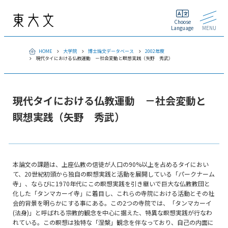
Choose
Language
MENU
HOME
大学院
博士論文データベース
2002年度
現代タイにおける仏教運動 －社会変動と瞑想実践（矢野 秀武）
現代タイにおける仏教運動 －社会変動と
瞑想実践（矢野 秀武）
本論文の課題は、上座仏教の信徒が人口の90%以上を占めるタイにおい
て、20世紀初頭から独自の瞑想実践と活動を展開している「パークナーム
寺」、ならびに1970年代にこの瞑想実践を引き継いで巨大な仏教教団と
化した「タンマカーイ寺」に着目し、これらの寺院における活動とその社
会的背景を明らかにする事にある。この2つの寺院では、「タンマカーイ
(法身)」と呼ばれる宗教的観念を中心に据えた、特異な瞑想実践が行なわ
れている。この瞑想は独特な「涅槃」観念を伴なっており、自己の内面に