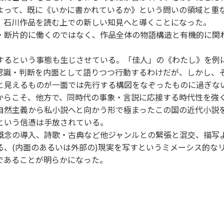
よって、既に《いかに書かれているか》という問いの領域と重
、石川作品を読む上での新しい知見へと導くことになった。
・断片的に働くのではなく、作品全体の物語構造と有機的に関
するという事態も生じさせている。「佳人」の《わたし》を例
認識・判断を内面として語りつつ行動するわけだが、しかし、
と見えるものが一面では先行する構図をなぞったものに過ぎな
からこそ、他方で、同時代の事象・言説に応接する時代性を強
自然主義から私小説へと向かう形で極まったこの国の近代小説
という信憑は手放されている。
概念の導入、詩歌・古典など他ジャンルとの緊張と混交、描写
る、(内面のあるいは外部の)現実を写すというミメーシス的な
であることが明らかになった。