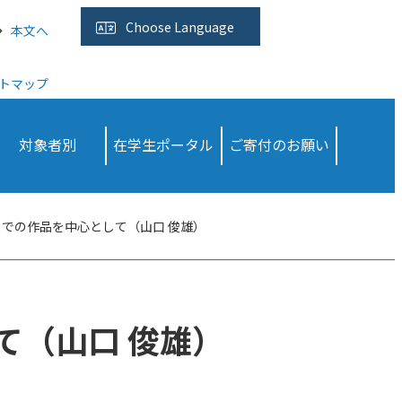
Choose
Language
本文へ
トマップ
対象者別
在学生ポータル
ご寄付のお願い
までの作品を中心として（山口 俊雄）
て（山口 俊雄）