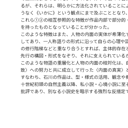
るが、それらは、明らかに方法化されていることに
うなく《いかに》という観点にまで及ぶこととなり
これら①②の相互参照的な特徴が作品内部で部分的
を持ったものとなっていることが分かった。
このような特徴はまた、人物の内面の実体が希薄化
してあり、一人称語りの形式に沿って自らの心理や
の修行階梯などと重なり合うとすれば、主体的存在
先行の構図・形式をなぞり、それに支えられている
このような物語の重層化と人物の内面の相対化は、
致〉への努力と共に成立して行った〈内面の真実〉
すなわち、石川の作品は、型・様式の活用、観念や
十世紀初頭の自然主義以降、私小説・心境小説に至
批評であり、別なる小説史を暗示する強烈な反措定