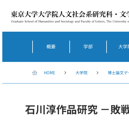
概要
学部
大学
HOME
大学院
博士論文デ
石川淳作品研究 －敗