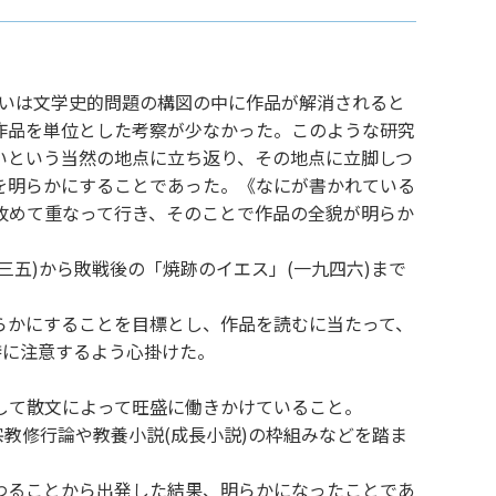
るいは文学史的問題の構図の中に作品が解消されると
作品を単位とした考察が少なかった。このような研究
いという当然の地点に立ち返り、その地点に立脚しつ
を明らかにすることであった。《なにが書かれている
改めて重なって行き、そのことで作品の全貌が明らか
五)から敗戦後の「焼跡のイエス」(一九四六)まで
らかにすることを目標とし、作品を読むに当たって、
特に注意するよう心掛けた。
して散文によって旺盛に働きかけていること。
教修行論や教養小説(成長小説)の枠組みなどを踏ま
わることから出発した結果、明らかになったことであ