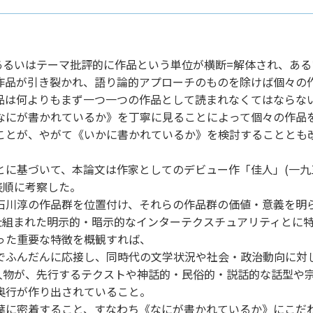
あるいはテーマ批評的に作品という単位が横断=解体され、あ
作品が引き裂かれ、語り論的アプローチのものを除けば個々の
品は何よりもまず一つ一つの作品として読まれなくてはならな
なにが書かれているか》を丁寧に見ることによって個々の作品
ことが、やがて《いかに書かれているか》を検討することとも
に基づいて、本論文は作家としてのデビュー作「佳人」(一九三
表順に考察した。
石川淳の作品群を位置付け、それらの作品群の価値・意義を明
仕組まれた明示的・暗示的なインターテクスチュアリティとに
った重要な特徴を概観すれば、
でふんだんに応接し、同時代の文学状況や社会・政治動向に対
人物が、先行するテクストや神話的・民俗的・説話的な話型や宗
奥行が作り出されていること。
葉に密着すること、すなわち《なにが書かれているか》にこだ