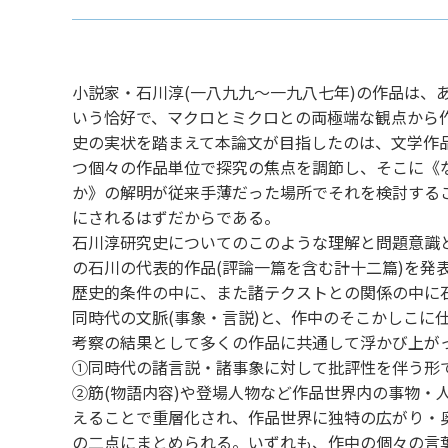
小説家・石川淳(一八九九～一九八七年)の作品は、
いう恰好で、マクロとミクロとの両極端な観点から
史の実状を踏まえて本論文が目指したのは、文学作
つ個々の作品単位で探究の焦点を調節し、そこに《
か》の解明が従来手薄だった場所でそれを検討する
にされるはずだからである。
石川淳研究史についてのこのような理解と問題意識と
の石川の代表的作品(評論一篇を含む計十二篇)を発
歴史的条件の中に、また諸テクストとの関係の中に
同時代の文脈(事象・言説)と、作中のそこかしこに
考察の結果として多くの作品に共通して浮かび上が
①同時代の諸言説・諸事象に対して批評性を伴う形
②筋(物語内容)や登場人物など作品世界内の事物・
えることで重層化され、作品世界に独特の広がり・
の二点にまとめられる。いずれも、作中の個々の言