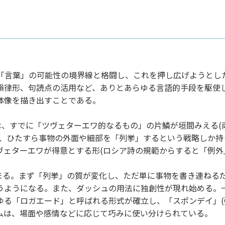
ど「言葉」の可能性の境界線と格闘し、これを押し広げようとし
韻律形、句読点の活用など、ありとあらゆる言語的手段を駆使
体像を描き出すことである。
中には、すでに「ツヴェターエワ的なるもの」の片鱗が垣間みえる
り、ひたすら事物の外面や細部を「列挙」するという戦略しか持
ヴェターエワが得意とする形(ロシア詩の規範からすると「例外
立が始まる。まず「列挙」の質が変化し、ただ単に事物を書き連ね
うようになる。また、ダッシュの用法に独創性が現れ始める。
ゆる「ロガエード」と呼ばれる形式が確立し、「スポンデイ」(
ムは、場面や感情などに応じて巧みに使い分けられている。