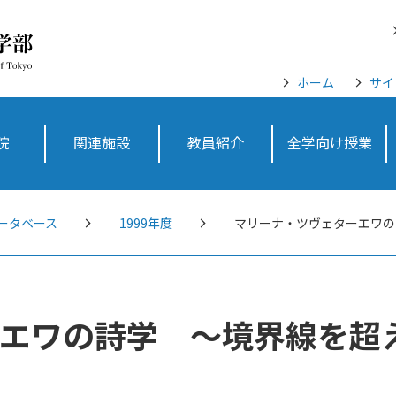
ホーム
サイ
院
関連施設
教員紹介
全学向け授業
ータベース
1999年度
マリーナ・ツヴェターエワの
エワの詩学 ～境界線を超