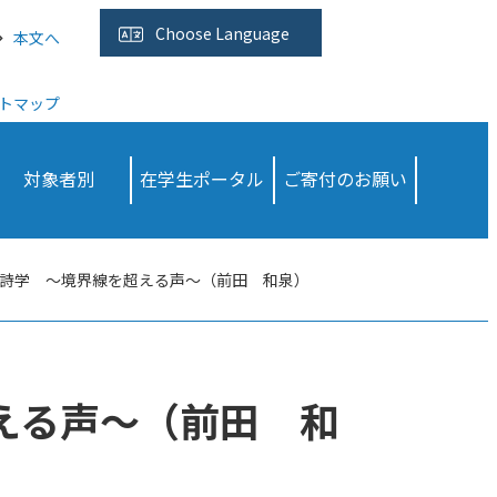
Choose
Language
本文へ
トマップ
対象者別
在学生ポータル
ご寄付のお願い
詩学 ～境界線を超える声～（前田 和泉）
える声～（前田 和