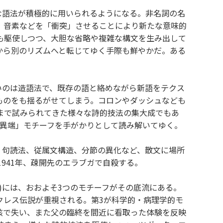
新な語法が積極的に用いられるようになる。非名詞の名
、音素などを「衝突」させることにより新たな意味的
も駆使しつつ、大胆な省略や複雑な構文を生み出して
から別のリズムへと転じてゆく手際も鮮やかだ。ある
深いのは造語法で、既存の語と絡めながら新語をテクス
ものをも揺るがせてしまう。コロンやダッシュなども
まで試みられてきた様々な詩的技法の集大成でもあ
「異端」モチーフを手がかりとして読み解いてゆく。
語、句読法、従属文構造、分節の異化など、散文に場所
941年、疎開先のエラブガで自殺する。
7)には、おおよそ3つのモチーフがその底流にある。
クレス伝説が重視される。第3が科学的・病理学的モ
核で失い、また父の臨終を間近に看取った体験を反映