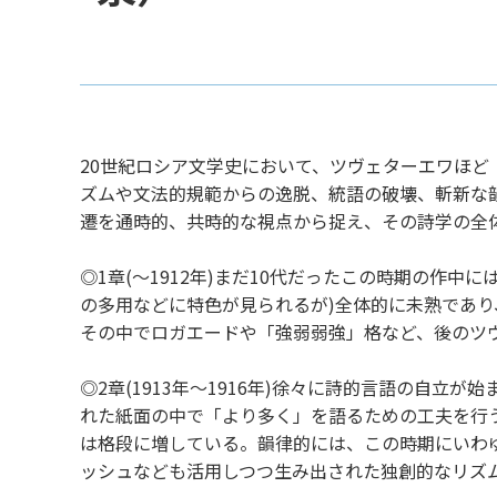
20世紀ロシア文学史において、ツヴェターエワほ
ズムや文法的規範からの逸脱、統語の破壊、斬新な
遷を通時的、共時的な視点から捉え、その詩学の全
◎1章(～1912年)まだ10代だったこの時期の作
の多用などに特色が見られるが)全体的に未熟であ
その中でロガエードや「強弱弱強」格など、後のツ
◎2章(1913年～1916年)徐々に詩的言語の自
れた紙面の中で「より多く」を語るための工夫を行
は格段に増している。韻律的には、この時期にいわ
ッシュなども活用しつつ生み出された独創的なリズ