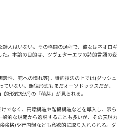
た詩人はいない。その格闘の過程で、彼女はネオロギ
した。本論の目的は、ツヴェターエワの詩的言語の変
(両義性、死への憧れ等)。詩的技法の上では(ダッシュ
っていない。韻律形式もまだオーソドックスだが、
」的形式だが)の「萌芽」が見られる。
るだけでなく、円環構造や階段構造などを導入し、限ら
一般的な規範から逸脱することも多いが、その表現力
強強格)や行内韻なども意欲的に取り入れられる。ダ