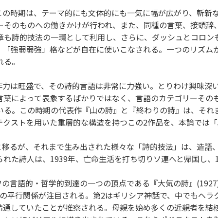
までのこの時期は、テーマ的にも文体的にも一気に幅が広がり、斬
ーそのものへの働きかけが行われ、また、同種の言葉、接頭辞
章も詩的技法の一環として利用し、さらに、ダッシュとコロン
、「強弱弱強」格などが自在に使いこなされる。一つのリズム
れる。
る。創作力は旺盛で、その詩的言語は非常に力強い。とりわけ興味
言葉によって表象するばかりではなく、言語のカテゴリーその
いる。この時期の代表作『山の詩』と『終わりの詩』は、それ
テクストを用いた重層的な構造を持つこの2作品を、本論では
散文へと移るが、それまで生み出された様々な「詩的技法」は、造
れた詩人は、1939年、亡命生活を打ち切りソ連へと帰国し、1
の言語的・哲学的到達の一つの頂点である『大気の詩』(192
との平行関係が注目される。第2はギリシア神話で、中でもヘラ
精通していたことが推察される。母親を始め多くの近親者を結