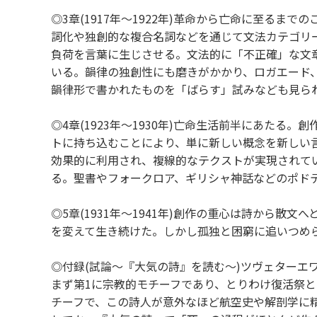
◎3章(1917年～1922年)革命から亡命に至る
詞化や独創的な複合名詞などを通じて文法カテゴリ
負荷を言葉に生じさせる。文法的に「不正確」な文
いる。韻律の独創性にも磨きがかかり、ロガエード
韻律形で書かれたものを「ばらす」試みなども見ら
◎4章(1923年～1930年)亡命生活前半にあた
トに持ち込むことにより、単に新しい概念を新しい
効果的に利用され、複線的なテクストが実現されて
る。聖書やフォークロア、ギリシャ神話などのポド
◎5章(1931年～1941年)創作の重心は詩から
を変えて生き続けた。しかし孤独と困窮に追いつめら
◎付録(試論～『大気の詩』を読む～)ツヴェターエワ
まず第1に宗教的モチーフであり、とりわけ復活祭
チーフで、この詩人が意外なほど航空史や解剖学に