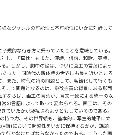
多様なジャンルの可能性と不可能性にいかに対峙して
て子規的な行き方に帰っていたことを意味している。
に対し、『草枕』もまた、漢詩、俳句、和歌、英詩、
ある。しかし、胸中の絵は、ついに画工の言葉によっ
もあった。同時代の新体詩の世界にも最も近いところ
て、また、時代の詩の問題として、客観化して行くも
にそこで問題となるのは、象徴主義の背景にある形而
直すならば、画工の言葉が、言文一致による統一の以
日常の言語によって取って変わられる。画工は、その
起きていたかが凝視されようともしているのである。
説の持つ力、その世界観も、基本的に写生的地平に立
(=詩)において超越性をいかに保持するかが、課題
って行かなければならなかったのである。こうした画