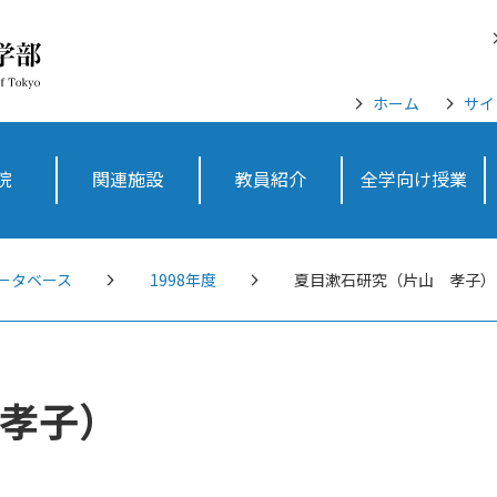
ホーム
サイ
院
関連施設
教員紹介
全学向け授業
ータベース
1998年度
夏目漱石研究（片山 孝子）
孝子）