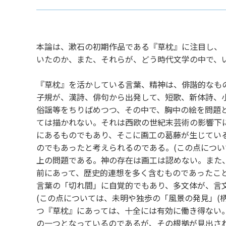
本論は、漱石の初期作品である『草枕』に注目し、
いたのか、また、それらが、どう時代文学の中で、
『草枕』を活かしている言葉、精神は、俳諧的なも
子規が、漢詩、俳句から出発して、短歌、新体詩、
俗謡等をちりばめつつ、その中で、胸中の絵を問題
ては描かれない。それは西欧の世紀末芸術の影響下
にあるものでもあり、そこに画工の葛藤が生じてい
のでもあったと考えられるのである。(この点につ
上の問題である。神の存在は画工は認めない。また
前にあって、歴史的連想を多く含むものであったこ
言葉の「切れ間」に自覚的でもあり、多文体が、言
(この点については、未明や独歩の「風景の発見」(
つ『草枕』にあっては、十全には有効に働き得ない。
の一つとなっているのであるが、その根拠が見出さ