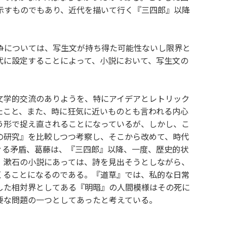
示すものでもあり、近代を描いて行く『三四郎』以降
争については、写生文が持ち得た可能性ないし限界と
代に設定することによって、小説において、写生文の
文学的交流のありようを、特にアイデアとレトリック
たこと、また、時に狂気に近いものとも言われる内心
う形で捉え直されることになっているが、しかし、こ
の研究』を比較しつつ考察し、そこから改めて、時代
ぐる矛盾、葛藤は、『三四郎』以降、一度、歴史的状
。漱石の小説にあっては、詩を見出そうとしながら、
くることになるのである。『道草』では、私的な日常
した相対界としてある『明暗』の人間模様はその死に
要な問題の一つとしてあったと考えている。