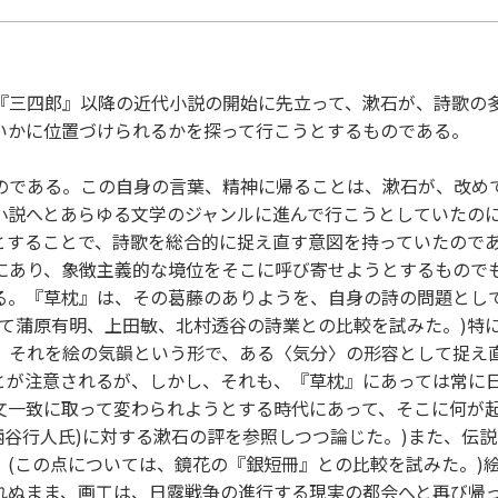
『三四郎』以降の近代小説の開始に先立って、漱石が、詩歌の
いかに位置づけられるかを探って行こうとするものである。
のである。この自身の言葉、精神に帰ることは、漱石が、改め
小説へとあらゆる文学のジャンルに進んで行こうとしていたの
とすることで、詩歌を総合的に捉え直す意図を持っていたので
にあり、象徴主義的な境位をそこに呼び寄せようとするもので
る。『草枕』は、その葛藤のありようを、自身の詩の問題とし
いて蒲原有明、上田敏、北村透谷の詩業との比較を試みた。)特
、それを絵の気韻という形で、ある〈気分〉の形容として捉え
とが注意されるが、しかし、それも、『草枕』にあっては常に
文一致に取って変わられようとする時代にあって、そこに何が
柄谷行人氏)に対する漱石の評を参照しつつ論じた。)また、伝
(この点については、鏡花の『銀短冊』との比較を試みた。)絵
れぬまま、画工は、日露戦争の進行する現実の都会へと再び帰