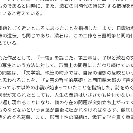
ものであると同時に、また、漱石の同時代の詩に対する把握を
ていると考えている。
問題とごく近いところにあったことを指摘した。また、日露戦
味の遺伝」も同じであり、漱石は、この二作を日露戦争と同時
えている。
れた作品として、『一夜』を論じた。第三章は、子規と漱石の
の写生という方法に対して、形而上の問題にこだわり続けてい
の問題は、『文学論』執筆の時点では、自身の理想の反映とい
と思われることを、『文芸の哲学的基礎』と西田幾太郎の『善
よって示す以降の小説が始まっていたことを指摘した。詩をめ
状況が知られたとしても、人生の問題はいささかも片付かない
り返し現れることになり、個の存在の問題が突如立ち上がって
ものなどないという言葉が最後に吐かれなければならず、徹底
詩をめぐる葛藤、また、形而上性の問題は、漱石文学を貫く重