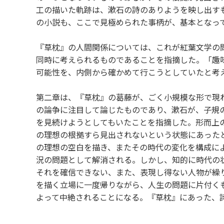
工の描いた軌跡は、漱石の詩のありようを映し出す
の小説も、ここで見極められた事柄が、基本となっ
『草枕』の人間関係については、これが紅葉文学の
同時に考えられるものであることを指摘した。「趣
可能性を、内側から確かめて行こうとしていたと考
第二章は、『草枕』の葛藤が、ごく小規模な形で現
の論争に注目して論じたものであり、漱石が、子規
を見続けようとしてもいたことを指摘した。形而上
の理想の根拠すら見出されないという状態にあった
の理想の空白を描き、またその時代の変化を構成に
況の問題として解消される。しかし、知的に時代の
それを確信できない、また、表現し得ない人物が繰
を描く立場に一度帰りながら、人生の問題に片付く
よって中絶されることになる。『草枕』にあった、