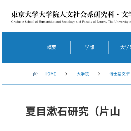
概要
学部
大学
HOME
大学院
博士論文デ
夏目漱石研究（片山 