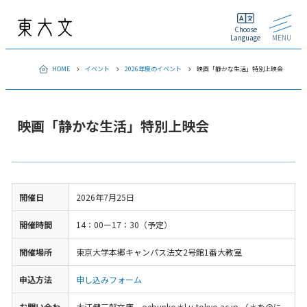
Choose
Language
MENU
HOME
イベント
2026年度のイベント
映画「静かな生活」特別上映会
映画「静かな生活」特別上映会
開催日
2026年7月25日
開催時間
14：00ー17：30（予定）
開催場所
東京大学本郷キャンパス法文2号館1番大教室
申込方法
申し込みフォーム
お問い合わ
大江健三郎文庫 oebunko＊l.u-tokyo.ac.jp （＊を@に