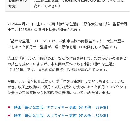
せ先
変えてください）
2026年7月25日（土）、映画「静かな生活」（原作大江健三郎、監督伊丹
十三、1995年）の特別上映会が開催されます。
「静かな生活」（1995年）は、松山東高校の同級生であり、大江の盟友
でもあった伊丹十三監督が、唯一原作を用いて映画化した作品です。
大江は『新しい人よ眼ざめよ』などの作品を通して、知的障がいの長男と
の共生を描いていますが、本映画の原作である小説『静かな生活』
（1990年）では、長男の妹の視点から物語が語られています。
今回、まず 松本拓真氏から小説『静かな生活』について報告をしていた
だき、映画上映後は、伊丹・大江両氏とも親交のあった伊丹プロダクショ
ン会長の玉置泰氏から映画製作の裏側についてお話を伺います。
映画「静かな生活」のフライヤー 表面【その他： 539KB】
映画「静かな生活」のフライヤー 裏面【その他： 323KB】