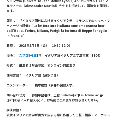
リヨン大学 (Université Jean Moulin Lyon 3)よりアレッサンドロ・マ
ルティーニ（Alessandro Martini）先生をお招きして、講演会を開催し
ます。
題目： 「イタリア国外におけるイタリア文学
―フランスでのベッペ・フ
ェノーリョ評価
」”La letteratura italiana contemporanea fuori
dall’Italia. Torino, Milano, Parigi: la fortuna di Beppe Fenoglio
in Francia”
日時： 2025年5月9日（金） 10:30-12:00
場所：
文学部3号館
8階 イタリア語イタリア文学演習室（3804）
形式： 講演者は対面参加、オンライン対応あり
使用言語： イタリア語（通訳つき）
コメンテーター： 橋本勝雄（京都外国語大学）
問い合わせ先： 参加希望者は、土肥 hidedoi[at]l.u-tokyo.ac.jp
([at]を＠に入れ替える)に、お名前とご所属をお知らせください。
講演要旨：
現代イタリアの文学が国外で広まる際に作用した出版・翻訳・マーケット