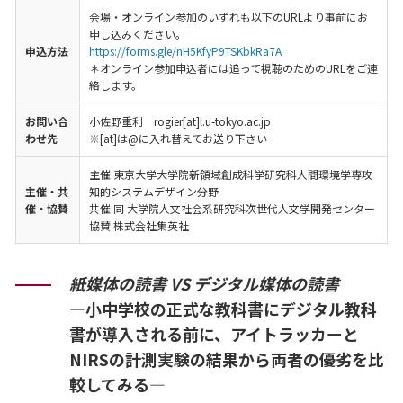
会場・オンライン参加のいずれも以下のURLより事前にお
申し込みください。
申込方法
https://forms.gle/nH5KfyP9TSKbkRa7A
＊オンライン参加申込者には追って視聴のためのURLをご連
絡します。
お問い合
小佐野重利 rogier[at]l.u-tokyo.ac.jp
わせ先
※[at]は@に入れ替えてお送り下さい
主催 東京大学大学院新領域創成科学研究科人間環境学専攻
主催・共
知的システムデザイン分野
催・協賛
共催 同 大学院人文社会系研究科次世代人文学開発センター
協賛 株式会社集英社
紙媒体の読書 VS デジタル媒体の読書
—小中学校の正式な教科書にデジタル教科
書が導入される前に、アイトラッカーと
NIRSの計測実験の結果から両者の優劣を比
較してみる—