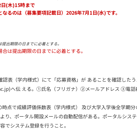
2日(木)15時まで
るのは（募集要項記載日）2026年7月1日(水)です。
場合は提出期限の日までに必着とする。
場合は提出期限の日までに必着とする。
確認表（学内様式）にて「応募資格」が あることを確認した
okyo.ac.jp)へ伝 える。①氏名（フリガナ）②メールアドレス 
の時点で成績評価係数表（学内様式） 及び大学入学後全学期分
団より、ポータル開設メールの自動配信がある。ポータルシステ
じ内容でシステム登録を行うこと。