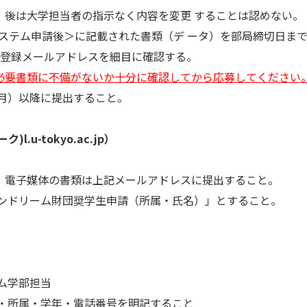
）後は大学担当者の指示なく内容を変更 することは認めない。
システム申請後＞に記載された書類（デ ータ）を部局締切日ま
は登録メールアドレスを細目に確認する。
必要書類に不備がないか
十分に確認してから応募してください
（月）以降に提出すること。
.u-tokyo.ac.jp）
。電子媒体の書類は上記メールアドレスに提出すること。
パンドリーム財団奨学生申請（所属・氏名）」とすること。
ム学部担当
・所属・学年・電話番号を明記すること