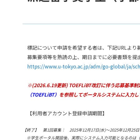
標記について申請を希望する者は、下記URLより
募集要項等を熟読の上、期日までに必要書類を提
https://www.u-tokyo.ac.jp/adm/go-global/ja/sch
※(2026.6.19更新) TOEFLiBT改訂に伴う応募基
（TOEFLiBT）
を参照してポータルシステムに入力し
【利用者アカウント登録申請期間】
【終了】 第1回募集： 2025年12月17日(水)～2025年12月25日
※学生ポータル開設後、実際にシステム入力可能となるのは（募集