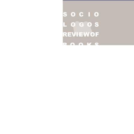
ペ
ー
ジ
末
尾
の
共
通
情
報