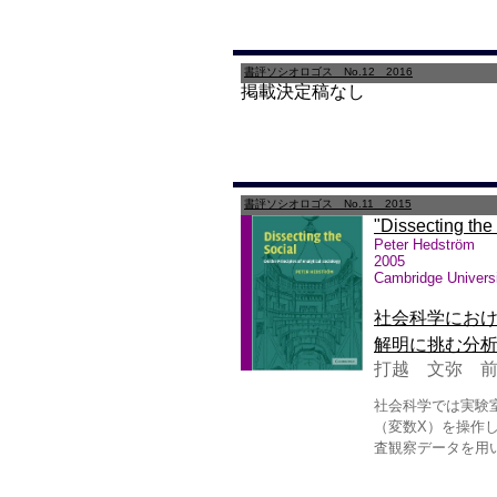
書評ソシオロゴス No.12 2016
掲載決定稿なし
書評ソシオロゴス No.11 2015
"Dissecting the 
Peter Hedström
2005
Cambridge Univers
社会科学にお
解明に挑む分
打越 文弥 
社会科学では実験
（変数X）を操作
査観察データを用