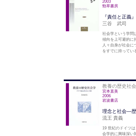
2003
勁草書房
『責任と正義
三谷 武司
社会学という学問
傾向を上可避的に
人々自身が社会に
をすでに持ってい
教養の歴史社
宮本直美
2006
岩波書店
理念と社会―
流王 貴義
19 世紀のドイ
会学的に興味深い