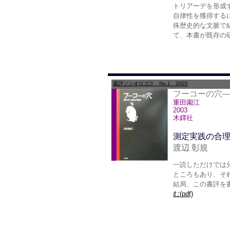
トリアーデを形成
自律性を獲得する
殊歴史的な文脈で
て、本書が既存の
書評ソシオロゴス No.1 2005
フーコーの穴
重田園江
2003
木鐸社
測定実践の合
渡辺 彰規
一読しただけでは
ところもあり、そ
結局、この書評を
む(pdf)