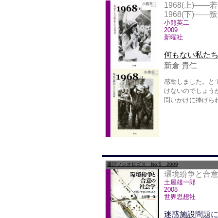
1968(上)―
1968(下)―
小熊英二
2009
新曜社
何もない私たち
新倉 貴仁
感動しました。と
けないのでしょうか
問いかけに捧げら
書評ソシオロゴス No.5 2009
環境紛争と合意
土屋雄一郎
2008
世界思想社
迷惑施設問題