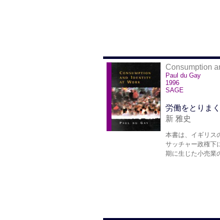
Consumption an
Paul du Gay
1996
SAGE
労働をとりま
新 雅史
本書は、イギリス
サッチャー政権下
期に生じた小売業