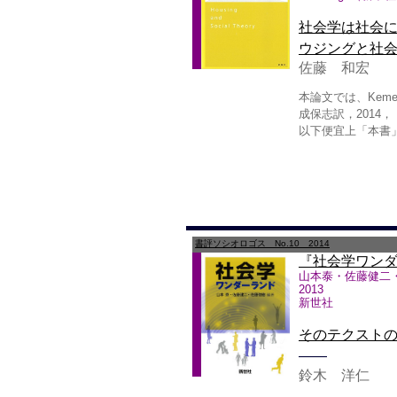
社会学は社会
ウジングと社
佐藤 和宏
本論文では、Kemeny J.
成保志訳，201
以下便宜上「本書
書評ソシオロゴス No.10 2014
『社会学ワン
山本泰・佐藤健二
2013
新世社
そのテクスト
――
鈴木 洋仁