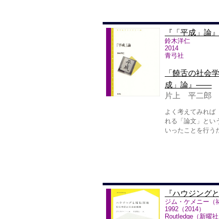
『「平成」論
鈴木洋仁
2014
青弓社
「饒舌の社会
成」論』――
片上 平二郎
よく考えてみれば
れる「論文」とい
いったことを行う
『ハウジング
ジム・ケメニー（
1992（2014）
Routledge（新曜