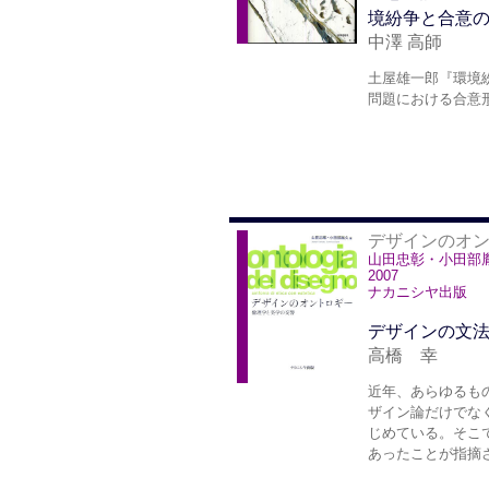
境紛争と合意の
中澤 高師
土屋雄一郎『環境紛
問題における合意
デザインのオ
山田忠彰・小田部
2007
ナカニシヤ出版
デザインの文
高橋 幸
近年、あらゆるも
ザイン論だけでな
じめている。そこ
あったことが指摘