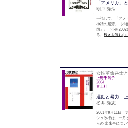
「アメリカ」
明戸 隆浩
一読して、「アメ
神話の起源』（小熊
国」』（小熊20
る。
続きを読む(pdf
女性革命兵士とい
上野千鶴子
2004
青土社
運動と暴力―
松井 隆志
2001年9月11
シュ政権は、一月
らの 出来事につ