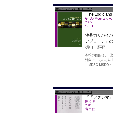
書評ソシオロゴス No.9 2013
"The Logic an
G. De Meur and A.
2009
SAGE
性暴力サバイバ
アプローチ」
横山 麻衣
本稿の目的は、〈
対象に、その方法
「MDSO-MSD
書評ソシオロゴス No.8 2012
『「フクシマ
開沼博
2011
青土社