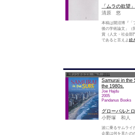
「ムラの欲望
清原 悠
本稿は開沼博『「フ
後の学術論文」（開
賞（人文・社会部
であると言えよ
続き
書評ソシオロゴス No.7 2011
Samurai in the 
the 1980s.
Joe Hajdu
2005
Pandanus Books
グローバルと
小野塚 和人
波に乗るサムライ
企業は何を見たの