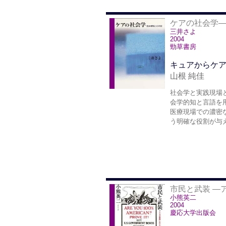
ケアの社会学
三井さよ
2004
勁草書房
キュアからケ
山根 純佳
社会学と実践現場
会学的知と言語を
医療現場での濃密
う明確な役割が与
市民と武装 ―
小熊英二
2004
慶応大学出版会