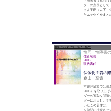
『加害者は変われ
ターの所長として
さよ子氏（以下、
たエッセイをまと
書評ソシオロゴス No.3 2007
性同一性障害
佐倉智美
2006
現代書館
個体化主義の
森山 至貴
本書評論文では佐
2006）を取り
ダーの運動を間違
ダーに注目し、学究
いたこの著作は、
を学問に接続させ