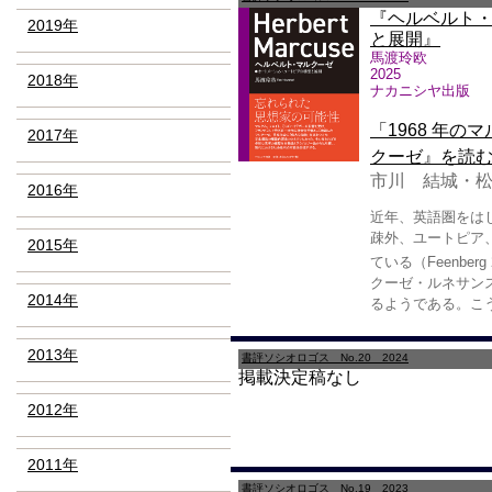
『ヘルベルト
2019年
と展開』
馬渡玲欧
2025
2018年
ナカニシヤ出版
「1968 年
2017年
クーゼ』を読
市川 結城・
2016年
近年、英語圏をは
疎外、ユートピア
2015年
ている（Feenberg 20
クーゼ・ルネサンス
2014年
るようである。こ
2013年
書評ソシオロゴス No.20 2024
掲載決定稿なし
2012年
2011年
書評ソシオロゴス No.19 2023