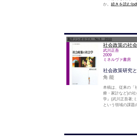
か。
続きを読む(pdf
書評ソシオロゴス No.6 2010
社会政策の社
武川正吾
2009
ミネルヴァ書房
社会政策研究
角 能
本稿は、従来の「
療・家計など)の
学』(武川正吾著;
という領域の課題