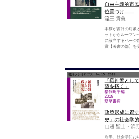
自由主義的市
位置づけ——
流王 貴義
本稿が書評の対象
ットからルーマン
に該当するページ数
賞【著書の部】を
書評ソシオロゴス No.15 2019
『羅針盤とし
望を拓く』
猪飼周平編
2019
勁草書房
政策形成に資
史』の社会学
山邊 聖士・浜
近年、社会学にお