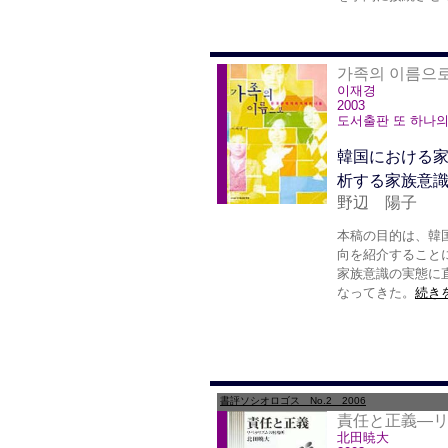
가족의 이름으
이재경
2003
도서출판 또 하나의
韓国における
析する家族意
野辺 陽子
本稿の目的は、韓
向を紹介すること
家族意識の実態に
なってきた。
続きを
書評ソシオロゴス No.2 2006
責任と正義―
北田暁大