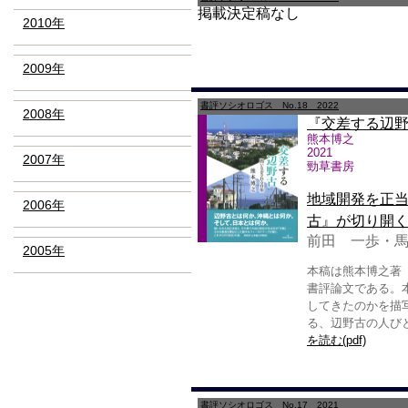
掲載決定稿なし
2010年
2009年
書評ソシオロゴス No.18 2022
2008年
『交差する辺
熊本博之
2021
2007年
勁草書房
地域開発を正
2006年
古』が切り開
前田 一歩・
2005年
本稿は熊本博之著『
書評論文である。
してきたのかを描
る、辺野古の人び
を読む(pdf)
書評ソシオロゴス No.17 2021