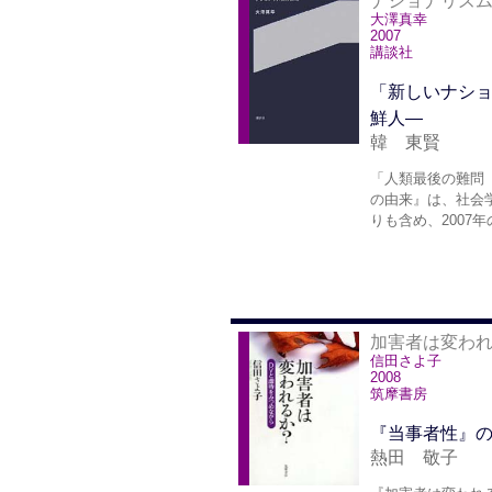
ナショナリズ
大澤真幸
2007
講談社
「新しいナシ
鮮人―
韓 東賢
「人類最後の難問
の由来』は、社会
りも含め、2007
加害者は変われ
信田さよ子
2008
筑摩書房
『当事者性』の
熱田 敬子