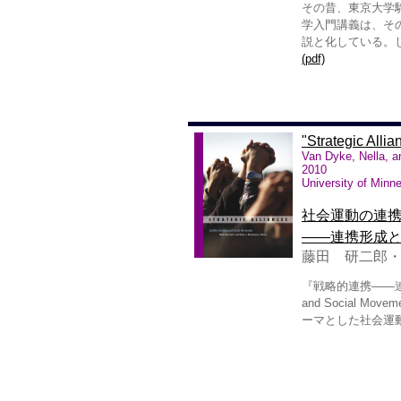
その昔、東京大学駒
学入門講義は、そ
説と化している。
(pdf)
"Strategic Alli
Van Dyke, Nella, 
2010
University of Minn
社会運動の連
――連携形成
藤田 研二郎
『戦略的連携――連携形成と
and Social M
ーマとした社会運