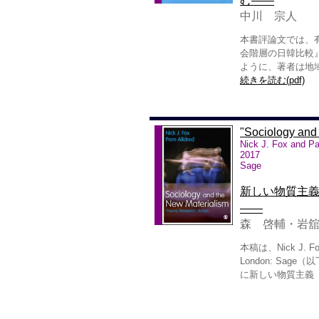
む――
中川 宗人
本書評論文では、
会階層の日韓比較
ように、著者は地
続きを読む(pdf)
"Sociology and 
Nick J. Fox and Pa
2017
Sage
新しい物質主
――
森 啓輔・岩
本稿は、Nick J. Fox a
London: Sa
に新しい物質主義（Ne