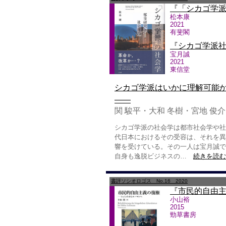
『「シカゴ学派
松本康
2021
有斐閣
『シカゴ学派社
宝月誠
2021
東信堂
シカゴ学派はいかに理解可能か
——
関 駿平・大和 冬樹・宮地 俊介
シカゴ学派の社会学は都市社会学や社
代日本におけるその受容は、それを異
響を受けている。その一人は宝月誠で
自身も逸脱ビジネスの…
続きを読む(p
書評ソシオロゴス No.16 2020
『市民的自由
小山裕
2015
勁草書房