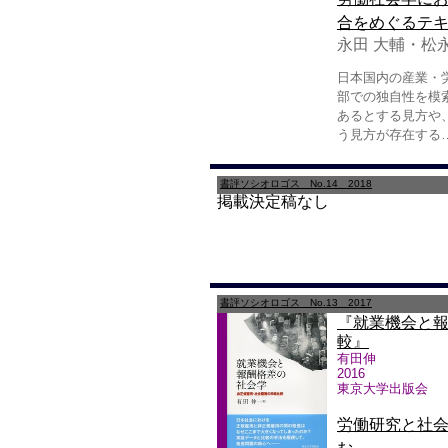
合をめぐるテ
永田 大輔・松
日本国内の産業・
部での独自性を模
あるとする見方や
う見方が存在する
書評ソシオロゴス No.14 2018
掲載決定稿なし
書評ソシオロゴス No.13 2017
『就業機会と
較』
有田伸
2016
東京大学出版会
労働研究と社