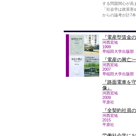
する問題関心が高ま
「社会学は政策形
からの論考が計7本
『電産型賃金
河西宏祐
1999
早稲田大学出版部
『電産の興亡:
河西宏祐
2007
早稲田大学出版部
『路面電車を
像』
河西宏祐
2009
平原社
『全契約社員
河西宏祐
2015
平原社
労働社会学に