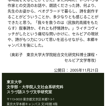
作家との交流のお話や、朗読くださった詩、何より、
先生のお姿から、ベオグラードで暮らし、詩を創作す
ることがどういうことか、多少なりとも感じることが
できたと思う。「我々を救うのは（民族的高揚をもた
らす）叙事詩か、それとも抒情詩か。」ライチコヴィ
ッチがしたという痛切な問いかけに、セルビアの現状
や、詩がもつ力について思いを巡らせながら、本郷キ
ャンパスを後にした。
（奥彩子 東京大学大学院総合文化研究科博士課程・
セルビア文学専攻）
公開日：
2005年11月21日
東京大学
文学部・大学院人文社会系研究科
スラヴ語スラヴ文学研究室
〒113-0033 東京都文京区本郷7-3-1
東京大学本郷キャンパス 文3号館 8階