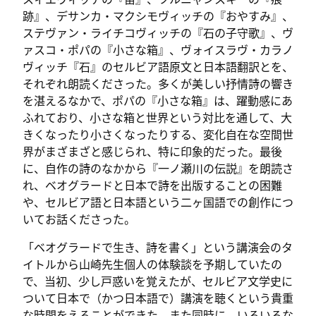
跡』、デサンカ・マクシモヴィッチの『おやすみ』、
ステヴァン・ライチコヴィッチの『石の子守歌』、ヴ
ァスコ・ポパの『小さな箱』、ヴォイスラヴ・カラノ
ヴィッチ『石』のセルビア語原文と日本語翻訳とを、
それぞれ朗読くださった。多くが美しい抒情詩の響き
を湛えるなかで、ポパの『小さな箱』は、躍動感にあ
ふれており、小さな箱と世界という対比を通して、大
きくなったり小さくなったりする、変化自在な空間世
界がまざまざと感じられ、特に印象的だった。最後
に、自作の詩のなかから『一ノ瀬川の伝説』を朗読さ
れ、ベオグラードと日本で詩を出版することの困難
や、セルビア語と日本語という二ヶ国語での創作につ
いてお話くださった。
「ベオグラードで生き、詩を書く」という講演会のタ
イトルから山崎先生個人の体験談を予期していたの
で、当初、少し戸惑いを覚えたが、セルビア文学史に
ついて日本で（かつ日本語で）講演を聴くという貴重
な時間をえることができた。また同時に、いろいろな