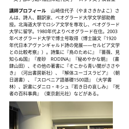
講師プロフィール
山崎佳代子（やまさきかよこ）さ
んは、詩人、翻訳家、ベオグラード大学文学部助教
授。北海道大学でロシア文学を専攻し、ベオグラード
大学に留学。1980年代よりベオグラード在住。2003
年ベオグラード大学で博士号取得（博士論文『1920
年代日本アヴァンギャルド詩の発展――セルビア文学
との比較考察』）。詩集に『鳥のために』『薔薇、見
知らぬ国』『産砂 RODINA』『秘めやかな朝』（書
肆山田）、その他の著書に『そこから青い闇がささや
き』（河出書房新社）、『解体ユーゴスラビア』（朝
日選書）、『スロベニア語基礎1500語』（大学書
林）、訳書にダニロ・キシュ『若き日の哀しみ』『死
者の百科事典』（東京創元社）などがある。