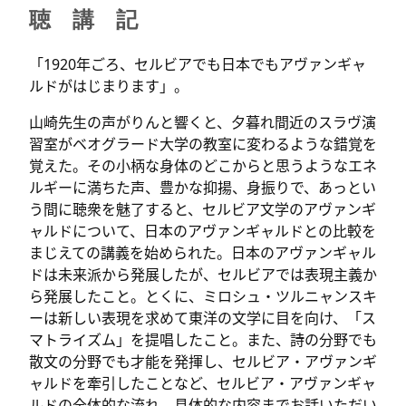
聴 講 記
「1920年ごろ、セルビアでも日本でもアヴァンギャ
ルドがはじまります」。
山崎先生の声がりんと響くと、夕暮れ間近のスラヴ演
習室がベオグラード大学の教室に変わるような錯覚を
覚えた。その小柄な身体のどこからと思うようなエネ
ルギーに満ちた声、豊かな抑揚、身振りで、あっとい
う間に聴衆を魅了すると、セルビア文学のアヴァンギ
ャルドについて、日本のアヴァンギャルドとの比較を
まじえての講義を始められた。日本のアヴァンギャル
ドは未来派から発展したが、セルビアでは表現主義か
ら発展したこと。とくに、ミロシュ・ツルニャンスキ
ーは新しい表現を求めて東洋の文学に目を向け、「ス
マトライズム」を提唱したこと。また、詩の分野でも
散文の分野でも才能を発揮し、セルビア・アヴァンギ
ャルドを牽引したことなど、セルビア・アヴァンギャ
ルドの全体的な流れ、具体的な内容までお話いただい