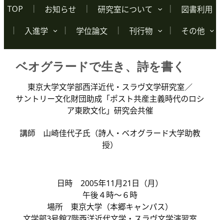
TOP
お知らせ
研究室について
図書利用
入進学
学位論文
刊行物
その他
ベオグラードで生き、詩を書く
東京大学文学部西洋近代・スラヴ文学研究室／
サントリー文化財団助成「ポスト共産主義時代のロシ
ア東欧文化」研究会共催
講師 山崎佳代子氏（詩人・ベオグラード大学助教
授）
日時 2005年11月21日（月）
午後４時～６時
場所 東京大学（本郷キャンパス）
文学部3号館7階西洋近代文学・スラヴ文学演習室