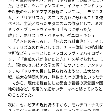
た。さらに、ツルニャンスキー、イヴォ・アンドリッ
チ以後のセルビア文学の概観については、「モダニズ
ム」と「リアリズム」の二つの流れに分れることを述
べられ、主流となったモダニズムの作家として、ミオ
ドラグ・ブラートヴィッチ（『ろばに乗った英
雄』）、ボリスラヴ・ペキッチ、ダニロ・キシュ
（『若き日の哀しみ』、『死者の百科事典』）、そし
てリアリズムの作家としては、チトー体制下の強制収
容所などをテーマとしたドラゴスラヴ・ミハイロヴィ
ッチ（『南瓜の花が咲いたとき』）を挙げられた。ま
た、現代のセルビア文学の傾向については、アンドリ
ッチの『ドリナの橋』に見られるような、広大な地
域、雄大な時間の流れ、無数の人々の運命といったテ
ーマから、現代を舞台にした都会の若者の恋愛話や団
地の話など、限定的な細かいテーマへと移っていると
のことだった。
次に、セルビアの現代詩の中から、モムチロ・ナスタ
スィエヴィッチの『笛』、ツルニャンスキーの『痕