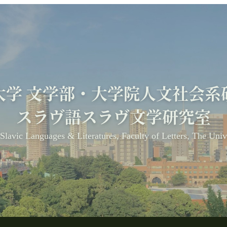
大学 文学部・大学院人文社会系
スラヴ語スラヴ文学研究室
Slavic Languages & Literatures, Faculty of Letters, The Univ