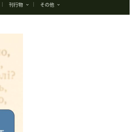
刊行物
その他