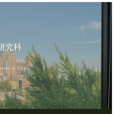
研究科
ersity of Tokyo