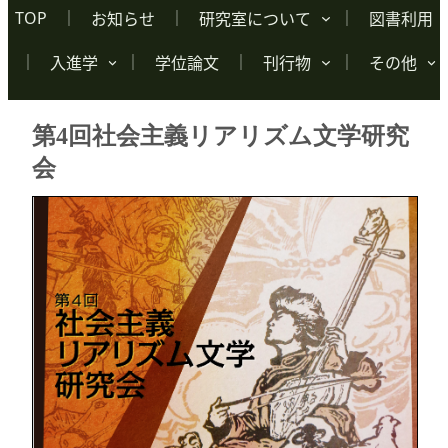
TOP
お知らせ
研究室について
図書利用
入進学
学位論文
刊行物
その他
第4回社会主義リアリズム文学研究
会