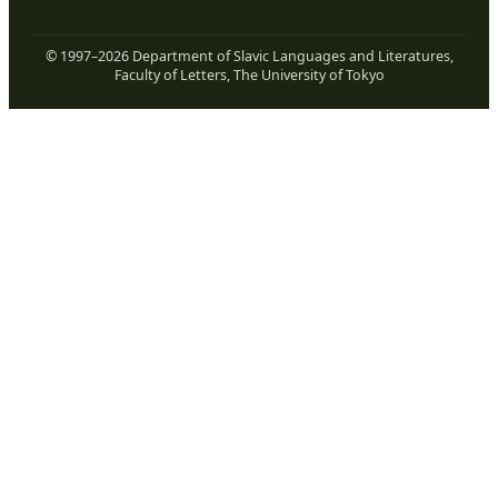
© 1997–
2026
Department of Slavic Languages and Literatures,
Faculty of Letters, The University of Tokyo