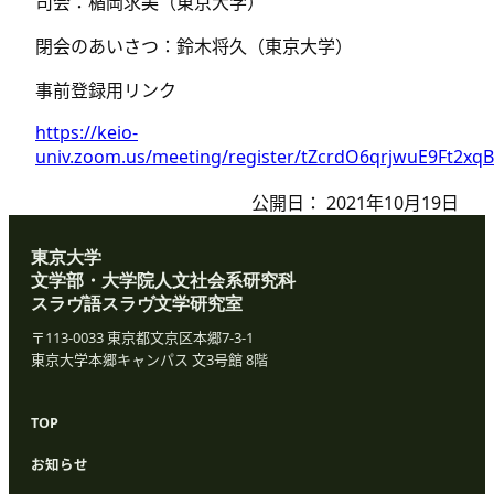
司会：楯岡求美（東京大学）
閉会のあいさつ：鈴木将久（東京大学）
事前登録用リンク
https://keio-
univ.zoom.us/meeting/register/tZcrdO6qrjwuE9Ft2x
公開日：
2021年10月19日
東京大学
文学部・大学院人文社会系研究科
スラヴ語スラヴ文学研究室
〒113-0033 東京都文京区本郷7-3-1
東京大学本郷キャンパス 文3号館 8階
TOP
お知らせ