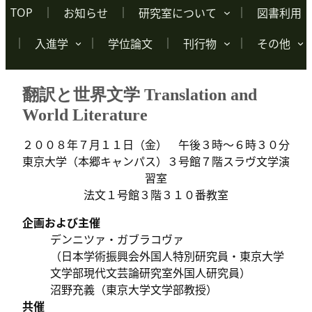
TOP
お知らせ
研究室について
図書利用
入進学
学位論文
刊行物
その他
翻訳と世界文学 Translation and
World Literature
２００８年７月１１日（金） 午後３時～６時３０分
東京大学（本郷キャンパス）３号館７階スラヴ文学演
習室
法文１号館３階３１０番教室
企画および主催
デンニツァ・ガブラコヴァ
（日本学術振興会外国人特別研究員・東京大学
文学部現代文芸論研究室外国人研究員）
沼野充義（東京大学文学部教授）
共催