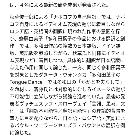
は、４名による最新の研究成果が発表された。
秋草俊一郎による「ナボコフの自己翻訳」では、ナボ
コフ自身によるイディオム表現の翻訳に着目しながら
ロシア語・英語間の翻訳に現われた作家の意図を探
り、齋藤由美子「多和田葉子の作品における翻訳と創
作」では、多和田作品の複数の日本語版、ドイツ語
版、英語版を参照しながら、秋草氏と同様にイディオ
ム表現などに着目しつつ、具体的に翻訳が日本語版に
与えた作用に関して論じた。一方、同じく多和田葉子
を対象としたダヌータ・ウォンツカ「多和田葉子の
Tongue Dance」では多和田の「かかとを失くして」
を題材に、斎藤氏とは対照的にむしろイメージの翻訳
不可能性に立脚しながら議論を進めていた。最後の発
表者ヴャチェスラフ・スローヴェイ「言語、思考、文
化」は「翻訳不可能性／翻訳可能性」の理論的背景を
双方に目を配りながら、日本語・ロシア語・英語によ
るパウル・ツェラーンやエズラ・パウンドの翻訳を例
に論じた。