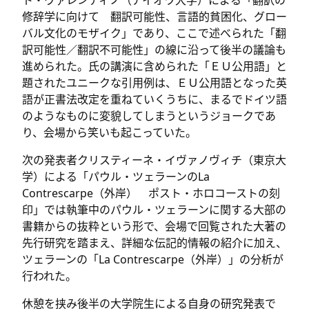
ト・ヴァレンティノ（アイオワ大学）による「翻訳の
修辞学に向けて 翻訳可能性、言語的貧困化、グロー
バル文化のモザイク」であり、ここで述べられた「翻
訳可能性／翻訳不可能性」の線に沿って後半の議論も
進められた。氏の講演に含められた「ＥＵ公用語」と
題されたユニークな引用例は、ＥＵ公用語となった英
語が正書法改定を重ねていくうちに、まるでドイツ語
のようなものに変貌してしまうというジョークであ
り、会場から笑いも起こっていた。
次の発表者クリスティーネ・イヴァノヴィチ（東京大
学）による「パウル・ツェラーンのLa
Contrescarpe（外岸） ポスト・ホロコーストの刻
印」では執筆中のパウル・ツェラーンに関する大部の
書籍からの抜粋という形で、会場で回覧された大著の
先行研究を踏まえ、詳細な伝記的情報の紹介に加え、
ツェラーンの「La Contrescarpe（外岸）」の分析が
行われた。
休憩を挟み後半の大学院生による自身の研究発表で