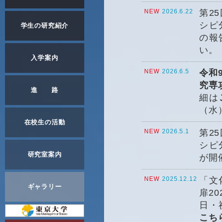
NEW
2026.6.22
第2
シピ
学生の研究紹介
の報
い。
入学案内
NEW
2026.6.5
令和
究専
進 路
細は
（水
在校生の活動
NEW
2026.5.1
第2
シピ
研究室案内
が開
NEW
2025.12.12
「文
ギャラリー
扉2
日・
こち