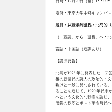
日時：12月20日（金）15：00〜1
場所：東京大学本郷キャンパス法
題目：从宣读到凝视：北岛的《
（「宣読」から「凝視」へ：北
言語：中国語（通訳あり）
【講演要旨】
北島が1978 年に発表した「
後の新世代の詩人の政治的・文
駆けと一般に見なされている。
ることを通じて、1970 年代
へという文化的な転換を論じ、
感覚の秩序とポスト革命時代へ