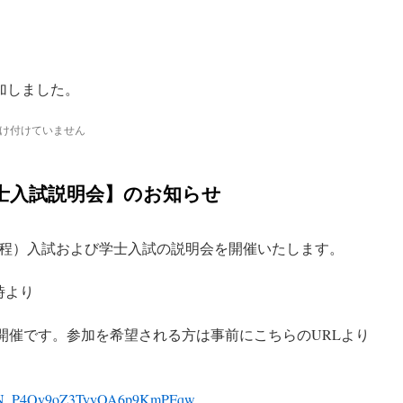
追加しました。
け付けていません
学士入試説明会】のお知らせ
士課程）入試および学士入試の説明会を開催いたします。
4時より
の開催です。参加を希望される方は事前にこちらのURLより
ter/WN_P4Qy9oZ3TyyOA6p9KmPFqw