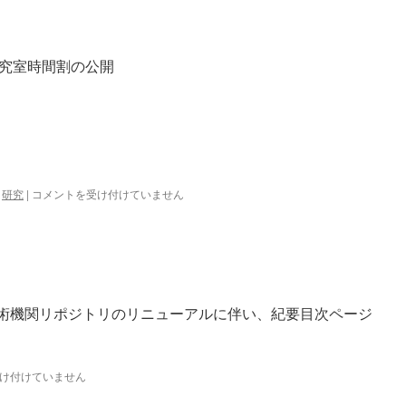
研究室時間割の公開
更
,
研究
|
コメントを受け付けていません
新
情
報
は
 東京大学学術機関リポジトリのリニューアルに伴い、紀要目次ページ
け付けていません