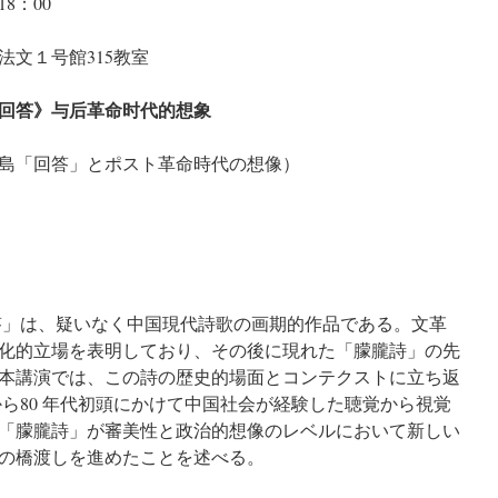
8：00
文１号館315教室
回答》与后革命时代的想象
島「回答」とポスト革命時代の想像）
回答」は、疑いなく中国現代詩歌の画期的作品である。文革
化的立場を表明しており、その後に現れた「朦朧詩」の先
本講演では、この詩の歴史的場面とコンテクストに立ち返
末から80 年代初頭にかけて中国社会が経験した聴覚から視覚
「朦朧詩」が審美性と政治的想像のレベルにおいて新しい
の橋渡しを進めたことを述べる。