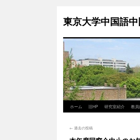
東京大学中国語中
ホーム
旧HP
研究室紹介
教員
コ
ン
←
過去の投稿
テ