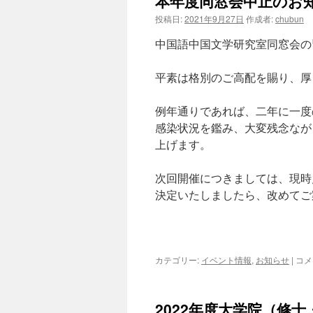
本年度同窓会中止のお
ン
投稿日:
2021年9月27日
作成者:
chubun
ツ
中国語中国文学研究室同窓会の
へ
平素は格別のご高配を賜り、厚
ス
例年通りであれば、二年に一度
キ
感染状況を鑑み、大変残念なが
ッ
上げます。
プ
次回開催につきましては、現時
決定いたしましたら、改めてご
本
カテゴリー:
イベント情報
,
お知らせ
|
コメ
年
度
同
2022年度大学院（修
窓