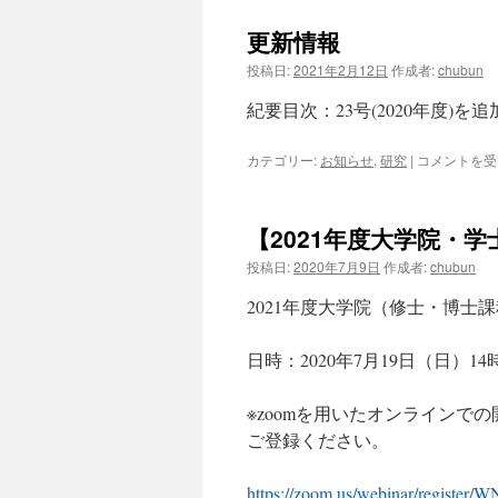
情
報
更新情報
は
投稿日:
2021年2月12日
作成者:
chubun
紀要目次：23号(2020年度)を
更
カテゴリー:
お知らせ
,
研究
|
コメントを受
新
情
報
【2021年度大学院・
は
投稿日:
2020年7月9日
作成者:
chubun
2021年度大学院（修士・博
日時：2020年7月19日（日）1
※zoomを用いたオンラインで
ご登録ください。
https://zoom.us/webinar/regis