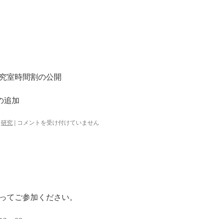
研究室時間割の公開
)の追加
更
,
研究
|
コメントを受け付けていません
新
情
報
は
ってご参加ください。