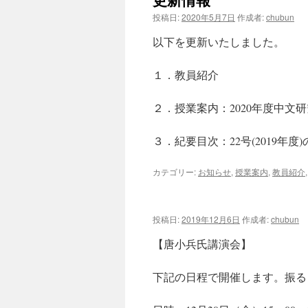
院・
投稿日:
2020年5月7日
作成者:
chubun
学
士
以下を更新いたしました。
入
試
１．教員紹介
説
明
会】
２．授業案内：2020年度中文
の
お
知
３．紀要目次：22号(2019年度
ら
せ
カテゴリー:
お知らせ
,
授業案内
,
教員紹介
は
投稿日:
2019年12月6日
作成者:
chubun
【唐小兵氏講演会】
下記の日程で開催します。振る