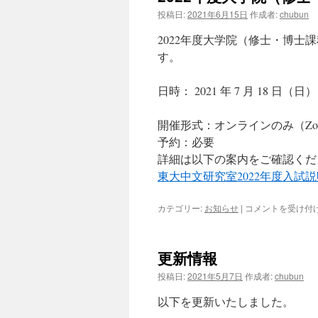
会
投稿日:
2021年6月15日
作成者:
chubun
中
止
2022年度大学院（修士・博
の
す。
お
知
ら
日時： 2021 年 7 月 18 日（日）
せ
は
開催形式：オンラインのみ（Zo
予約：必要
詳細は以下の案内をご確認くだ
東大中文研究室2022年度入試説
2022
カテゴリー:
お知らせ
|
コメントを受け付
年
度
大
更新情報
学
院
投稿日:
2021年5月7日
作成者:
chubun
（修
士・
以下を更新いたしました。
博