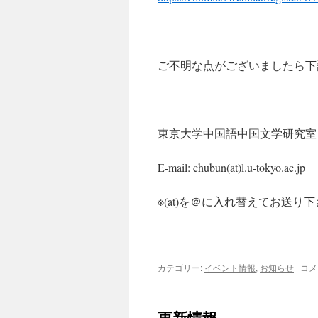
ご不明な点がございましたら下
東京大学中国語中国文学研究室
E-mail: chubun(at)l.u-tokyo.ac.jp
※(at)を＠に入れ替えてお送り
【20
カテゴリー:
イベント情報
,
お知らせ
|
コメ
年
度
大
更新情報
学