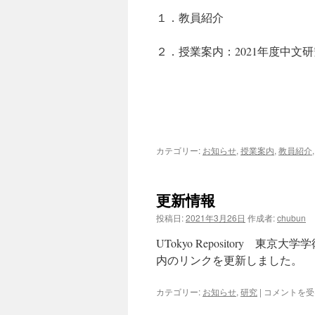
士
１．教員紹介
課
程）
冬
２．授業案内：2021年度中文
季
入
試・
学
士
入
試
説
カテゴリー:
お知らせ
,
授業案内
,
教員紹介
明
会
は
更新情報
投稿日:
2021年3月26日
作成者:
chubun
UTokyo Repository
内のリンクを更新しました。
更
カテゴリー:
お知らせ
,
研究
|
コメントを受
新