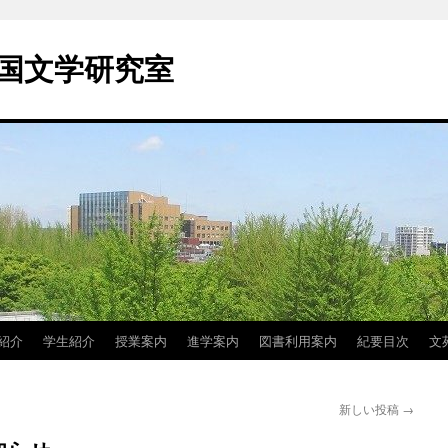
国文学研究室
紹介
学生紹介
授業案内
進学案内
図書利用案内
紀要目次
文
新しい投稿
→