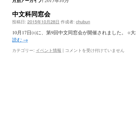
2015年10月
月別アーカイブ:
ン
中文科同窓会
ツ
投稿日:
2015年10月28日
作成者:
chubun
へ
10月17日㈯に、第9回中文同窓会が開催されました。 ○大
ス
読む
→
キ
中
カテゴリー:
イベント情報
|
コメントを受け付けていません
文
ッ
科
同
プ
窓
会
は