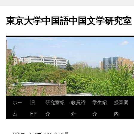
東京大学中国語中国文学研究室
コ
ホー
旧
研究室紹
教員紹
学生紹
授業案
ン
ム
HP
介
介
介
内
テ