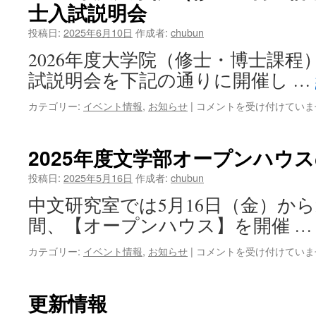
士入試説明会
中
文
投稿日:
2025年6月10日
作成者:
chubun
研
究
2026年度大学院（修士・博士課程
室
試説明会を下記の通りに開催し …
同
窓
2026
カテゴリー:
イベント情報
,
お知らせ
|
コメントを受け付けていま
会
年
は
度
大
2025年度文学部オープンハウ
学
院
投稿日:
2025年5月16日
作成者:
chubun
（修
中文研究室では5月16日（金）から
士・
博
間、【オープンハウス】を開催 
士
課
2025
カテゴリー:
イベント情報
,
お知らせ
|
コメントを受け付けていま
程）
年
冬
度
季
文
更新情報
入
学