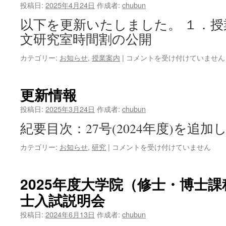
試・
部
投稿日:
2025年4月24日
作成者:
chubun
学
オ
士
以下を更新いたしました。 １．授業
ー
入
プ
文研究室時間割の公開
試
ン
説
ハ
更
カテゴリー:
お知らせ
,
授業案内
|
コメントを受け付けていません
明
ウ
新
会
ス
情
は
の
報
更新情報
お
は
知
投稿日:
2025年3月24日
作成者:
chubun
ら
せ
紀要目次：27号(2024年度)を追
は
更
カテゴリー:
お知らせ
,
研究
|
コメントを受け付けていません
新
情
報
2025年度大学院（修士・博士
は
士入試説明会
投稿日:
2024年6月13日
作成者:
chubun