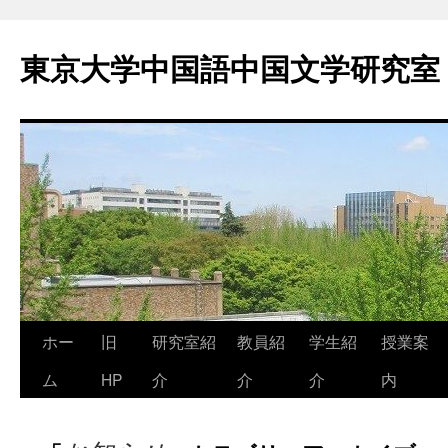
東京大学中国語中国文学研究室
コ
ホー
旧
研究室紹
教員紹
学生紹
授業案
ン
ム
HP
介
介
介
内
テ