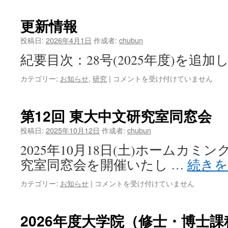
冬
情
季
報
更新情報
入
は
試・
投稿日:
2026年4月1日
作成者:
chubun
学
士
紀要目次：28号(2025年度)を追
入
試
更
カテゴリー:
お知らせ
,
研究
|
コメントを受け付けていません
説
新
明
情
会
報
第12回 東大中文研究室同窓会
は
は
投稿日:
2025年10月12日
作成者:
chubun
2025年10月18日(土)ホームカ
究室同窓会を開催いたし …
続き
第
カテゴリー:
お知らせ
|
コメントを受け付けていません
12
回
東
2026年度大学院（修士・博士
大