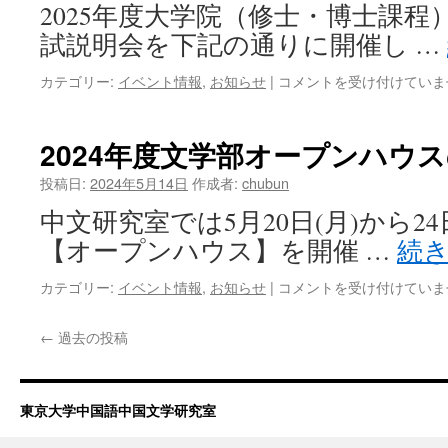
2025年度大学院（修士・博士課程
試説明会を下記の通りに開催し …
2025
カテゴリー:
イベント情報
,
お知らせ
|
コメントを受け付けていま
年
度
大
2024年度文学部オープンハウ
学
院
投稿日:
2024年5月14日
作成者:
chubun
（修
中文研究室では5月20日(月)から2
士・
博
【オープンハウス】を開催 …
続
士
課
2024
カテゴリー:
イベント情報
,
お知らせ
|
コメントを受け付けていま
程）
年
冬
度
←
過去の投稿
季
文
入
学
試・
部
学
オ
東京大学中国語中国文学研究室
士
ー
入
プ