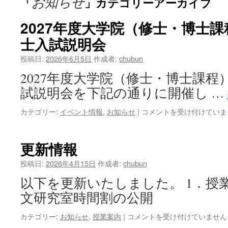
お知らせ
「
」カテゴリーアーカイブ
ン
ツ
2027年度大学院（修士・博士
士入試説明会
へ
投稿日:
2026年6月5日
作成者:
chubun
ス
2027年度大学院（修士・博士課程
キ
試説明会を下記の通りに開催し …
ッ
2027
カテゴリー:
イベント情報
,
お知らせ
|
コメントを受け付けていま
プ
年
度
大
更新情報
学
院
投稿日:
2026年4月15日
作成者:
chubun
（修
以下を更新いたしました。 1．授業
士・
博
文研究室時間割の公開
士
課
更
カテゴリー:
お知らせ
,
授業案内
|
コメントを受け付けていません
程）
新