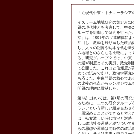
「近現代中東・中央ユーラシア
イスラーム地域研究の第1期に
題の現代性とを考慮して、中央
ループを組織して研究を行った
治」は、1991年のソ連解体に
注目し、激動を繰り返した政治
し、人々の記憶や写本を含む新
ム地域とのさらなる比較によっ
る。研究グループ２では、中東
の選挙制度とその実態、政党制
て公開した。これほど信頼度が
めての試みであり、政治学研究
も応えた。中東問題の核心であ
の比較の視点からシンポジウム
問題の理解に貢献した。
第2期においては、第1期の研
るために、二つの研究グループ
ラシアという新しい組み合わせ
一層深めることができると考え
は、転変激しい時代情況と対峙
しば政治社会運動と結びついて
らの思想や運動は同時代の政治
くない。それは中東・中央ユー