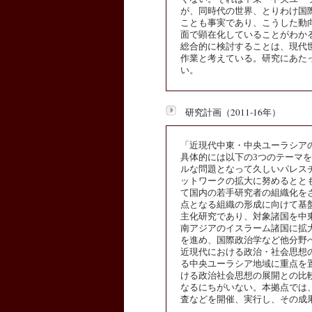
が、同時代の世界、とりわけ国
ことも事実であり、こうした動
面で顕在化していることがわか
総合的に検討することは、現代
作業と考えている。研究にあた
い。
研究計画（2011-16年）
「近現代中東・中央ユーラシア
具体的には以下の3つのテーマ
ルな問題となって久しいパレス
ットワークの拡大に努めるとと
て国内の若手研究者の組織化を
点となる組織の形成に向けて基
主化研究であり、対象諸国を中
南アジアのイスラーム諸国に拡
を進め、国際政治学など他分野
近現代における政治・社会思想
る中央ユーラシア地域に重点を
ける政治社会思想の展開との比
なるにちがいない。本拠点では
査などを開催、実行し、その成