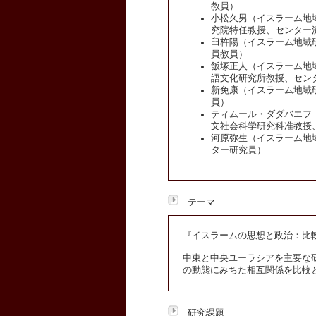
教員）
小松久男（イスラーム地
究院特任教授、センター
臼杵陽（イスラーム地域
員教員）
飯塚正人（イスラーム地
語文化研究所教授、セン
新免康（イスラーム地域
員）
ティムール・ダダバエフ
文社会科学研究科准教授
河原弥生（イスラーム地
ター研究員）
テーマ
『イスラームの思想と政治：比
中東と中央ユーラシアを主要な
の動態にみちた相互関係を比較
研究課題