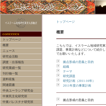
トップページ
概要
トップページ
概要
こちらでは、イスラーム地域研究東
課題、事業計画などについて紹介し
ニュース
でお願いいたします。
研究会活動
拠点形成の意義と目的
調査・出張報告
組織
研究業績一覧
テーマ
刊行物一覧
研究課題
資料収集
研究計画（2011-16年）
関連図書
2011年度の事業計画
中央ユーラシア研究会
中東民主化研究班
拠点形成の意義と目的
中東パレスチナ研究班