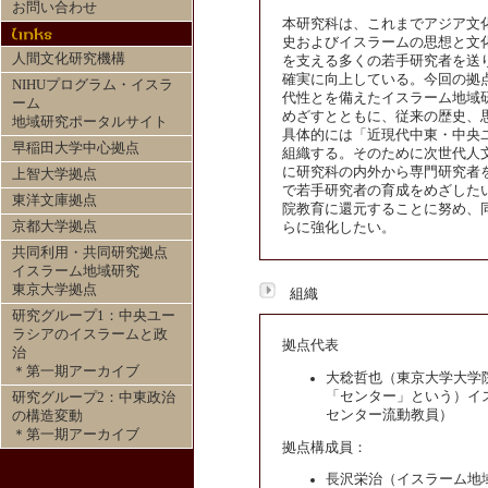
お問い合わせ
本研究科は、これまでアジア文
史およびイスラームの思想と文
人間文化研究機構
を支える多くの若手研究者を送
確実に向上している。今回の拠
NIHUプログラム・イスラ
代性とを備えたイスラーム地域
ーム
めざすとともに、従来の歴史、
地域研究ポータルサイト
具体的には「近現代中東・中央
早稲田大学中心拠点
組織する。そのために次世代人
に研究科の内外から専門研究者
上智大学拠点
で若手研究者の育成をめざした
東洋文庫拠点
院教育に還元することに努め、
京都大学拠点
らに強化したい。
共同利用・共同研究拠点
イスラーム地域研究
東京大学拠点
組織
研究グループ1：中央ユー
ラシアのイスラームと政
拠点代表
治
＊第一期アーカイブ
大稔哲也（東京大学大学
「センター」という）イ
研究グループ2：中東政治
センター流動教員）
の構造変動
＊第一期アーカイブ
拠点構成員：
長沢栄治（イスラーム地