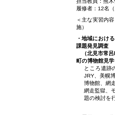
担当教員：熊
履修者：12名
＜主な実習内容
施）
・地域における
課題発見調査
（北見市常呂
町の博物館見学
ところ遺跡
JRY、美幌
博物館、網
網走監獄、
題の検討を