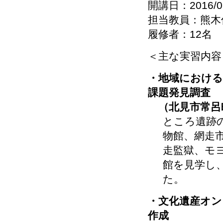
開講日：2016/0
担当教員：熊木
履修者：12名
＜主な実習内容
・地域における
課題発見調査
（北見市常呂
ところ遺跡
物館、網走
走監獄、モ
館を見学し
た。
・文化遺産オンラ
作成