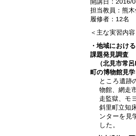
開講日：2016/0
担当教員：熊木
履修者：12名
＜主な実習内容
・地域における
課題発見調査
（北見市常呂
町の博物館見学
ところ遺跡
物館、網走
走監獄、モ
斜里町立知
ンターを見
した。