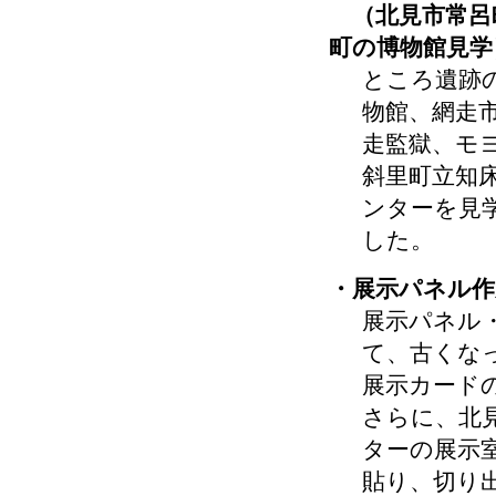
（北見市常呂
町の博物館見学
ところ遺跡
物館、網走
走監獄、モ
斜里町立知
ンターを見
した。
・展示パネル作
展示パネル
て、古くな
展示カード
さらに、北
ターの展示
貼り、切り