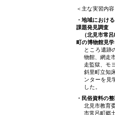
＜主な実習内容
・地域における
課題発見調査
（北見市常呂
町の博物館見学
ところ遺跡
物館、網走
走監獄、モ
斜里町立知
ンターを見
した。
・民俗資料の整
北見市教育
市常呂町郷