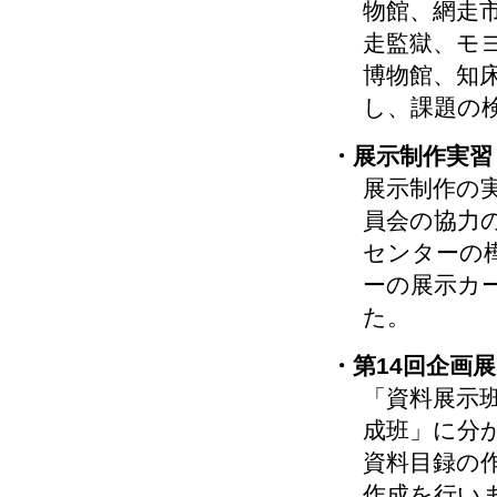
物館、網走
走監獄、モ
博物館、知
し、課題の
・展示制作実習
展示制作の
員会の協力
センターの
ーの展示カ
た。
・第14回企画
「資料展示
成班」に分
資料目録の
作成を行い