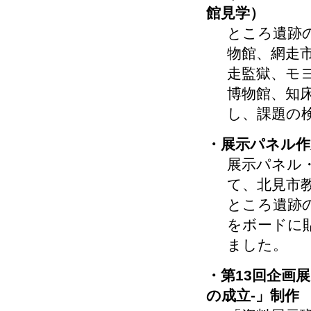
館見学）
ところ遺跡
物館、網走
走監獄、モ
博物館、知
し、課題の
・展示パネル作
展示パネル
て、北見市
ところ遺跡
をボードに
ました。
・第13回企画
の成立-」制作