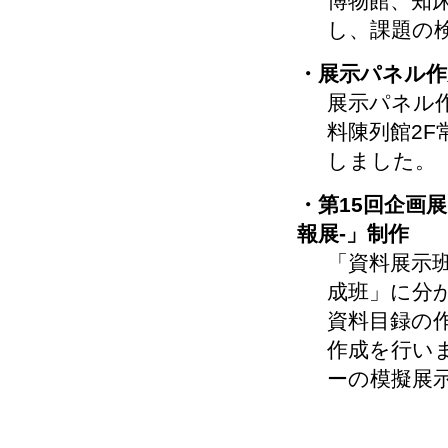
博物館、知
し、課題の
・展示パネル作
展示パネル
料陳列館2
しました。
・第15回企画
報展-」制作
「資料展示
成班」に分
資料目録の
作成を行い
ーの模擬展