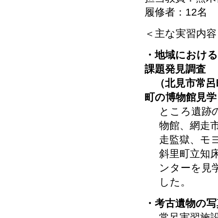
履修者：12名
＜主な実習内容
・地域における
課題発見調査
（北見市常呂
町の博物館見学
ところ遺跡
物館、網走
走監獄、モ
斜里町立知
ンターを見
した。
・考古遺物の写
常呂実習施