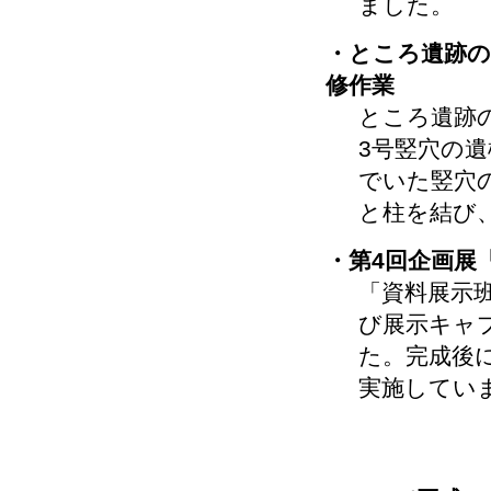
ました。
・ところ遺跡の
修作業
ところ遺跡
3号竪穴の
でいた竪穴
と柱を結び
・第4回企画展
「資料展示
び展示キャ
た。完成後
実施してい