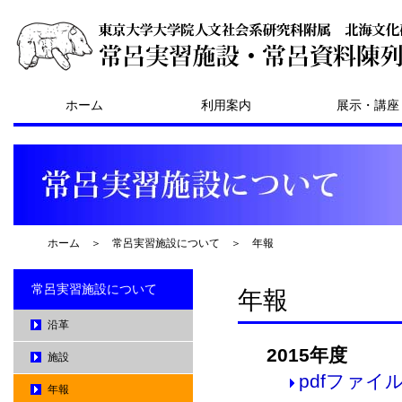
ホーム
利用案内
展示・講座
ホーム
＞
常呂実習施設について
＞
年報
常呂実習施設について
年報
沿革
2015年度
施設
pdfファイル
年報