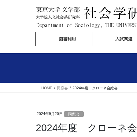
コ
ナ
ン
ビ
テ
ゲ
ン
ー
ツ
シ
図書利用
入試関連
へ
ョ
ス
ン
キ
に
ッ
移
プ
動
HOME
同窓会
2024年度 クローネ会総会
2024年9月20日
同窓会
2024年度 クローネ